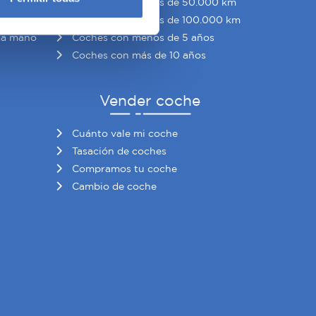
Coches con menos de 50.000 km
eferencias en la
sección de
o
Coches con menos de 100.000 km
e cookies.
da mano
Coches con menos de 5 años
Coches con más de 10 años
 funciones de redes sociales
con nuestros partners de
ue les haya proporcionado o
Vender coche
Cuánto vale mi coche
Tasación de coches
Compramos tu coche
Cambio de coche