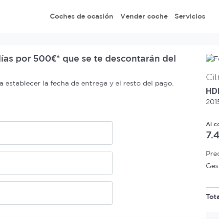
Coches de ocasión
Vender coche
Servicios
ías por 500€* que se te descontarán del
Ci
establecer la fecha de entrega y el resto del pago.
HD
201
Al c
7.
Pre
Ges
Tot