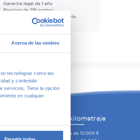
Garantia legal de 1 año
Revision de 216 puntos
14 días o 1.000 kms para probarlo
Cambio de vehículo incluído
Acerca de las cookies
con tecnologías como las
cidad y contenido
e servicios. Tiene la opción
imiento en cualquier
he
Por precio y kilometraje
e varios metros
mano
Coches por menos de 10.000 €
icas (huellas digitales)
Permitir todas