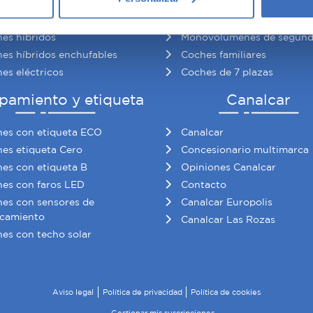
es gasolina de segunda mano
Berlinas de segunda mano
re cómo se procesan sus datos personales y establezca sus pr
es automáticos
Utilitarios de segunda man
rar su consentimiento en cualquier momento en la Declaración d
es híbridos
Monovolúmenes de segun
es híbridos enchufables
Coches familiares
b se usan para personalizar el contenido y los anuncios, ofrecer
es eléctricos
Coches de 7 plazas
s, compartimos información sobre el uso que haga del sitio web 
 análisis web, quienes pueden combinarla con otra información q
pamiento y etiqueta
Canalcar
r del uso que haya hecho de sus servicios.
es con etiqueta ECO
Canalcar
es etiqueta Cero
Concesionario multimarca
es con etiqueta B
Opiniones Canalcar
es con faros LED
Contacto
es con sensores de
Canalcar Europolis
camiento
Canalcar Las Rozas
es con techo solar
Aviso legal
Política de privacidad
Política de cookies
Gestionar mis suscripciones