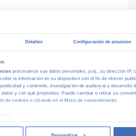
Detalles
Configuración de anuncios
os
ocios
procesamos sus datos personales, p.ej., su dirección IP, 
der la información en su dispositivo con el fin de ofrecer publi
ublicidad y contenido, investigación de audiencia y desarrollo d
 datos y con qué propósitos. Puede cambiar o retirar su consent
n de cookies o clicando en el Menú de consentimiento.
squedas populares
Por tipo de coc
éramos:
 sobre su ubicación geográfica que puede tener una precisión d
es diésel de segunda mano
Todoterrenos de segunda 
tivo analizándolo activamente para buscar características específ
Personalizar