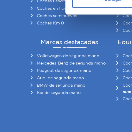
Coches usados baratos
Coch
Obtenga más información sob
Coches en liquidación
Coch
datos
. Puede cambiar o reti
Coches seminuevos
Coch
Coches Km 0
Coch
Las cookies de este sitio we
Coch
y analizar el tráfico. Ademá
redes sociales, publicidad y
Marcas destacadas
Equi
que hayan recopilado a parti
Volkswagen de segunda mano
Coch
Mercedes-Benz de segunda mano
Coch
Peugeot de segunda mano
Coch
Audi de segunda mano
Coch
BMW de segunda mano
Coch
apar
Kia de segunda mano
Coch