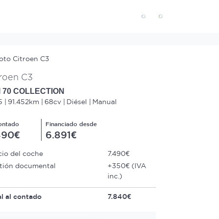
troen C3
I 70 COLLECTION
5
91.452km
68cv
Diésel
Manual
ontado
Financiado desde
490€
6.891€
cio del coche
7.490€
tión documental
+350€ (IVA
inc.)
al al contado
7.840€