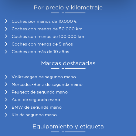
Por precio y kilometraje
Obtenga más información sobre cómo se procesan sus
datos personales y establezca sus preferencias en la
Coches por menos de 10.000 €
sección de datos
. Puede cambiar o retirar su
Coches con menos de 50.000 km
consentimiento en cualquier momento en la Declaración
Coches con menos de 100.000 km
de cookies.
Coches con menos de 5 años
Coches con más de 10 años
Las cookies de este sitio web se usan para personalizar
el contenido y los anuncios, ofrecer funciones de redes
Marcas destacadas
sociales y analizar el tráfico. Además, compartimos
información sobre el uso que haga del sitio web con
Volkswagen de segunda mano
nuestros partners de redes sociales, publicidad y análisis
Mercedes-Benz de segunda mano
web, quienes pueden combinarla con otra información
Peugeot de segunda mano
que les haya proporcionado o que hayan recopilado a
Audi de segunda mano
partir del uso que haya hecho de sus servicios.
BMW de segunda mano
Kia de segunda mano
Equipamiento y etiqueta