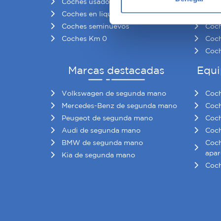
Coches usados baratos
Coch
Obtenga más información sob
Coches en liquidación
Coch
datos
. Puede cambiar o reti
Coches seminuevos
Coch
Coches Km 0
Coch
Las cookies de este sitio we
Coch
y analizar el tráfico. Ademá
redes sociales, publicidad y
Marcas destacadas
Equi
que hayan recopilado a parti
Volkswagen de segunda mano
Coch
Mercedes-Benz de segunda mano
Coch
Peugeot de segunda mano
Coch
Audi de segunda mano
Coch
BMW de segunda mano
Coch
apar
Kia de segunda mano
Coch