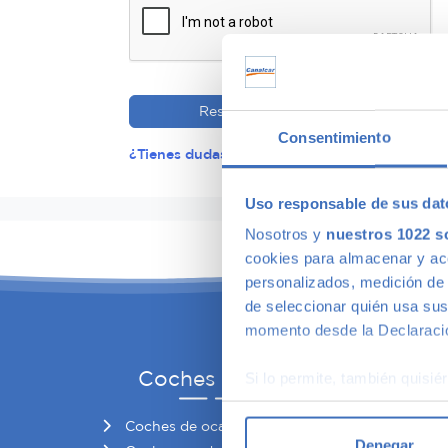
Reservar
Consentimiento
¿Tienes dudas?
Uso responsable de sus dat
Inicio
Nosotros y
nuestros 1022 s
cookies para almacenar y acce
personalizados, medición de p
de seleccionar quién usa sus
momento desde la Declaració
Coches de ocasión
Bú
Si lo permite, también quisi
Recopilar información
Coches de ocasión
Coch
Identificar su disposi
Denegar