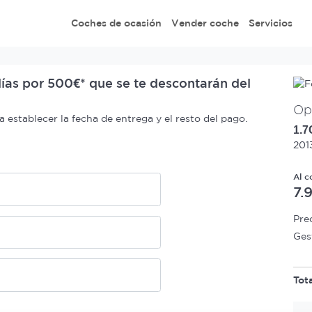
Coches de ocasión
Vender coche
Servicios
ías por 500€* que se te descontarán del
Op
establecer la fecha de entrega y el resto del pago.
1.7
201
Al c
7.
Pre
Ges
Tot