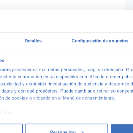
Detalles
Configuración de anuncios
os
ocios
procesamos sus datos personales, p.ej., su dirección IP, 
der la información en su dispositivo con el fin de ofrecer publi
ublicidad y contenido, investigación de audiencia y desarrollo d
 datos y con qué propósitos. Puede cambiar o retirar su consent
n de cookies o clicando en el Menú de consentimiento.
squedas populares
Por tipo de coc
éramos:
 sobre su ubicación geográfica que puede tener una precisión d
es diésel de segunda mano
Todoterrenos de segunda 
tivo analizándolo activamente para buscar características específ
Personalizar