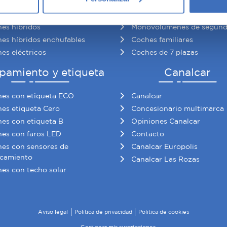
es gasolina de segunda mano
Berlinas de segunda mano
re cómo se procesan sus datos personales y establezca sus pr
es automáticos
Utilitarios de segunda man
rar su consentimiento en cualquier momento en la Declaración d
es híbridos
Monovolúmenes de segun
es híbridos enchufables
Coches familiares
b se usan para personalizar el contenido y los anuncios, ofrecer
es eléctricos
Coches de 7 plazas
s, compartimos información sobre el uso que haga del sitio web 
 análisis web, quienes pueden combinarla con otra información q
pamiento y etiqueta
Canalcar
r del uso que haya hecho de sus servicios.
es con etiqueta ECO
Canalcar
es etiqueta Cero
Concesionario multimarca
es con etiqueta B
Opiniones Canalcar
es con faros LED
Contacto
es con sensores de
Canalcar Europolis
camiento
Canalcar Las Rozas
es con techo solar
Aviso legal
Política de privacidad
Política de cookies
Gestionar mis suscripciones