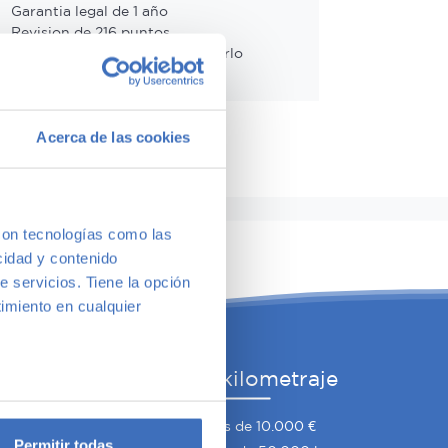
Garantia legal de 1 año
Revision de 216 puntos
14 días o 1.000 kms para probarlo
Cambio de vehículo incluído
Acerca de las cookies
con tecnologías como las
cidad y contenido
e servicios. Tiene la opción
imiento en cualquier
he
Por precio y kilometraje
e varios metros
mano
Coches por menos de 10.000 €
icas (huellas digitales)
Permitir todas