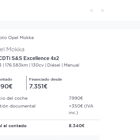
el Mokka
CDTi S&S Excellence 4x2
3
176.583km
130cv
Diésel
Manual
ontado
Financiado desde
990€
7.351€
cio del coche
7.990€
tión documental
+350€ (IVA
inc.)
al al contado
8.340€