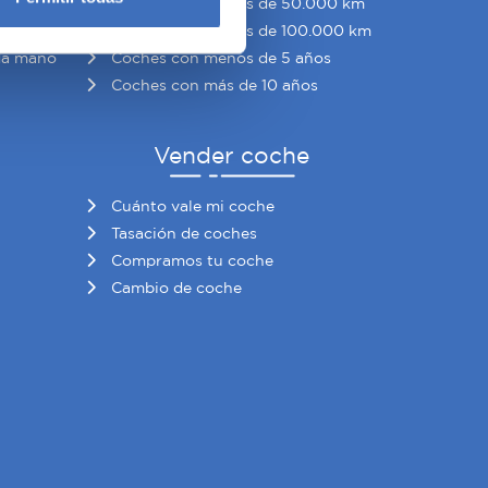
Coches con menos de 50.000 km
eferencias en la
sección de
o
Coches con menos de 100.000 km
e cookies.
da mano
Coches con menos de 5 años
Coches con más de 10 años
 funciones de redes sociales
con nuestros partners de
ue les haya proporcionado o
Vender coche
Cuánto vale mi coche
Tasación de coches
Compramos tu coche
Cambio de coche