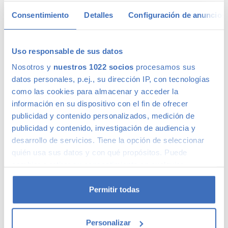
Consentimiento
Detalles
Configuración de anuncios
Calidad Canalcar
Uso responsable de sus datos
Nosotros y
nuestros 1022 socios
procesamos sus
Compra con total tranquilidad, sólo 1 de cada 4 coches
datos personales, p.ej., su dirección IP, con tecnologías
acaba siendo un coche Canalcar.
Saber más
.
como las cookies para almacenar y acceder la
información en su dispositivo con el fin de ofrecer
publicidad y contenido personalizados, medición de
publicidad y contenido, investigación de audiencia y
desarrollo de servicios. Tiene la opción de seleccionar
quién usa sus datos y con qué propósitos. Puede
cambiar o retirar su consentimiento en cualquier
momento desde la Declaración de cookies o clicando en
el Menú de consentimiento.
Permitir todas
Si lo permite, también quisiéramos:
Personalizar
Recopilar información sobre su ubicación