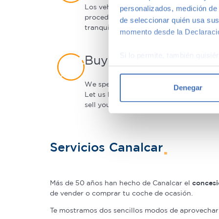
Los vehículos de ocasión de Canalcar s
personalizados, medición de p
procedencia particular, con garantía de
de seleccionar quién usa sus
tranquilidad.
momento desde la Declaració
Si lo permite, también quisi
Buying a used car in 
Recopilar información
Identificar su disposi
We speak fluent English and French. Ar
Denegar
Obtenga más información sob
Let us help you find the car that fits yo
sell your car to us.
datos
. Puede cambiar o reti
Las cookies de este sitio we
y analizar el tráfico. Ademá
Servicios Canalcar
redes sociales, publicidad y
que hayan recopilado a parti
Más de 50 años han hecho de Canalcar el
concesi
de vender o comprar tu coche de ocasión.
Te mostramos dos sencillos modos de aprovechar 