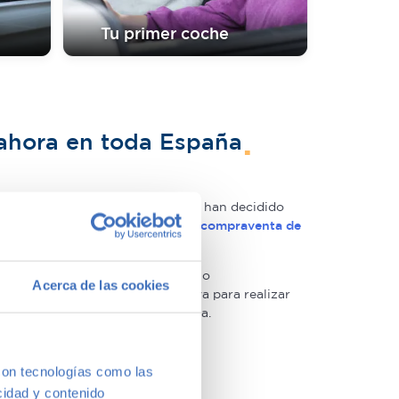
Tu primer coche
 ahora en toda España
Desde entonces, miles de clientes han decidido
os siendo
líderes del
mercado de compraventa de
tiza la adquisición de un producto
Acerca de las cookies
eten a una inspección exhaustiva para realizar
ros para incrementar su confianza.
nciados
con tecnologías como las
cidad y contenido