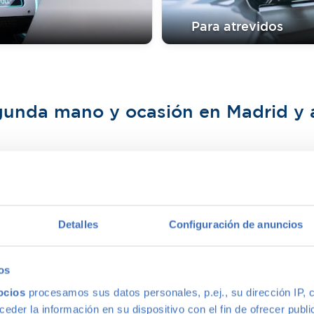
Para atrevidos
egunda mano y ocasión en Madrid y
der un buen producto a un precio justo y dar un buen servicio. 
rio de segunda mano de Madrid. Gracias a su confianza seguim
 ello, hemos implementado una verificación de Calidad que garan
Detalles
Configuración de anuncios
Los vehículos de nuestro concesionario de segunda mano, se som
más ofrecemos nuestra
Garantía 5 Estrellas
sin límites de kilómet
os
Coches fina
ocios
procesamos sus datos personales, p.ej., su dirección IP, 
der la información en su dispositivo con el fin de ofrecer publi