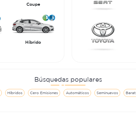
Coupe
Híbrido
Búsquedas populares
Híbridos
Cero Emisiones
Automáticos
Seminuevos
Barat