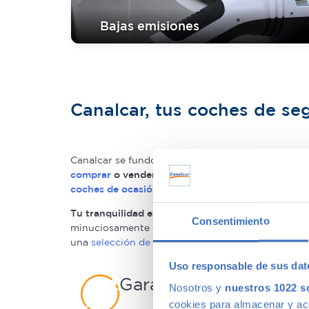
Bajas emisiones
Canalcar, tus coches de s
Canalcar se fundó en 1964 con dos principios: ven
comprar
o vender su coche
en nuestro concesiona
coches de ocasión y segunda mano
.
Tu tranquilidad es nuestra máxima prioridad
, por
Consentimiento
minuciosamente escogido, revisado y protegido. 
una
selección de coches
de máxima calidad. Ade
Uso responsable de sus dat
Garantía del vehículo
Nosotros y
nuestros 1022 s
cookies para almacenar y acce