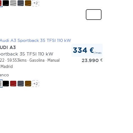
+2
UDI A3
334 €
/mes
ortback 35 TFSI 110 kW
23.990
€
22
59.553kms
Gasolina
Manual
Madrid
anco
+2