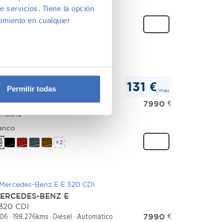
e servicios. Tiene la opción
gro
imiento en cualquier
+3
e varios metros
icas (huellas digitales)
EAT IBIZA
131 €
Permitir todas
/mes
 1.4 TDI 66 kW
eferencias en la
sección de
7990
€
16
173.986kms
Diésel
Manual
e cookies.
Madrid
anco
 funciones de redes sociales
con nuestros partners de
+2
ue les haya proporcionado o
ERCEDES-BENZ E
320 CDI
7990
€
06
198.276kms
Diésel
Automático