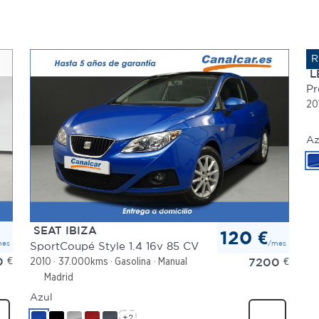
L
Pr
20
Az
SEAT IBIZA
120 €
mes
/mes
SportCoupé Style 1.4 16v 85 CV
0
€
7200
€
2010
37.000kms
Gasolina
Manual
Madrid
Azul
+2