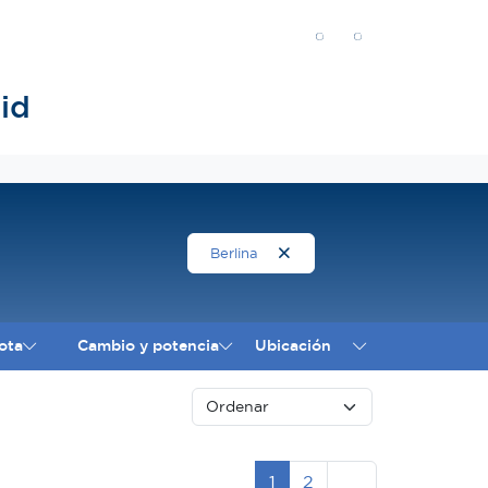
id
Berlina
ota
Cambio y potencia
Ubicación
Siguiente
1
2