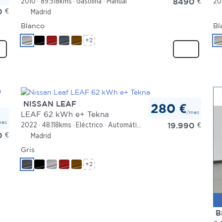
8490
€
2010
89.518kms
Gasolina
Manual
20
0
€
Madrid
Blanco
Bl
+2
NISSAN LEAF
280 €
/mes
LEAF 62 kWh e+ Tekna
mes
19.990
€
2022
48.118kms
Eléctrico
Automático
0
€
Madrid
Gris
+2
B