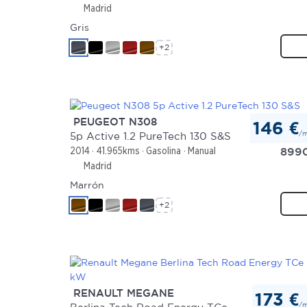
Madrid
Gris
+2
PEUGEOT N308
146 €
/
5p Active 1.2 PureTech 130 S&S
899
2014
41.965kms
Gasolina
Manual
Madrid
Marrón
+2
RENAULT MEGANE
173 €
/