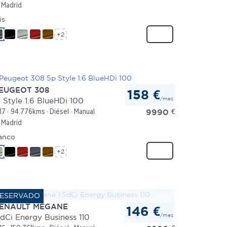
Madrid
is
+2
EUGEOT 308
158 €
/mes
 Style 1.6 BlueHDi 100
9990
€
17
94.776kms
Diésel
Manual
Madrid
anco
+2
ENAULT MEGANE
146 €
/mes
5dCi Energy Business 110