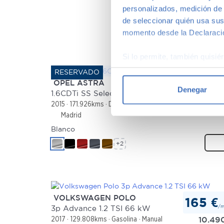
personalizados, medición de p
de seleccionar quién usa sus
momento desde la Declaració
Si lo permite, también quisi
Recopilar información
Identificar su disposi
OPEL ASTRA
116 €
Denegar
/
1.6CDTi SS Selective 110
Obtenga más información sob
699
2015
171.926kms
Diésel
Manual
datos
. Puede cambiar o reti
Madrid
Blanco
Las cookies de este sitio we
y analizar el tráfico. Ademá
+2
redes sociales, publicidad y
que hayan recopilado a parti
VOLKSWAGEN POLO
165 €
/
3p Advance 1.2 TSI 66 kW
10.49
2017
129.808kms
Gasolina
Manual