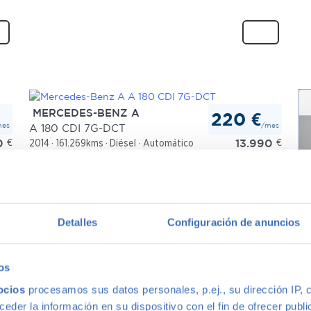
MERCEDES-BENZ A
220 €
mes
/mes
A 180 CDI 7G-DCT
0
€
13.990
€
2014
161.269kms
Diésel
Automático
Madrid
Plata
+3
Detalles
Configuración de anuncios
C
os
1.
ocios
procesamos sus datos personales, p.ej., su dirección IP, 
20
der la información en su dispositivo con el fin de ofrecer publi