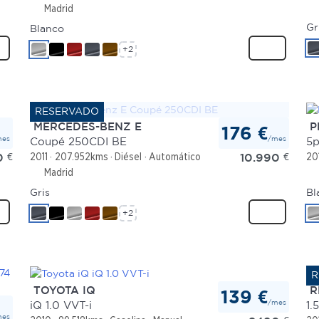
Madrid
Gr
Blanco
+2
MERCEDES-BENZ E
P
176 €
mes
/mes
Coupé 250CDI BE
5p
0
€
10.990
€
2011
207.952kms
Diésel
Automático
20
Madrid
Gris
Bl
+2
TOYOTA IQ
R
139 €
/mes
iQ 1.0 VVT-i
1.
mes