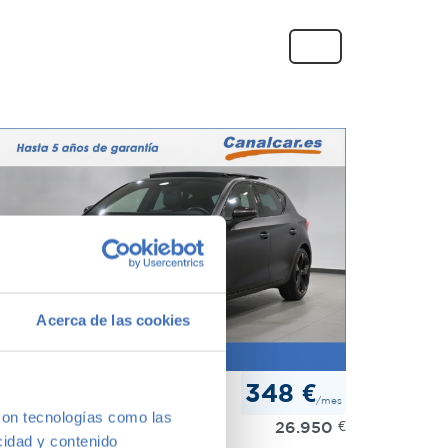
Acerca de las cookies
UPRA LEON
348 €
/mes
5 etsi 110kvw 150 cv dsg
con tecnologías como las
26.950
€
23
61.905kms
Híbrido
Automático
cidad y contenido
Madrid