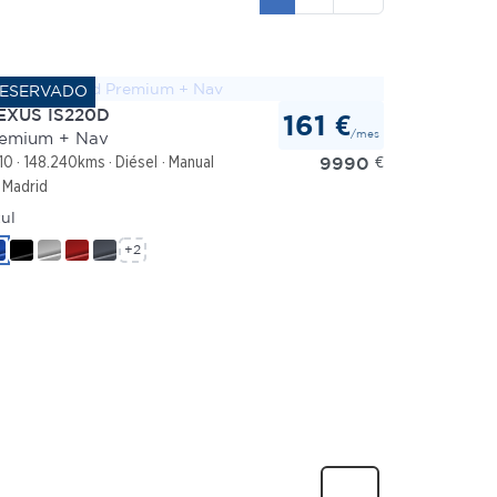
EXUS IS220D
161 €
/mes
emium + Nav
9990
€
10
148.240kms
Diésel
Manual
Madrid
ul
+2