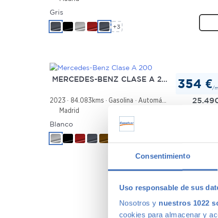
Gris
+3
MERCEDES-BENZ CLASE A 200
354 €
/
25.49
2023
84.083kms
Gasolina
Automático
Madrid
Blanco
+2
Consentimiento
Uso responsable de sus dat
Nosotros y
nuestros 1022 s
cookies para almacenar y acce