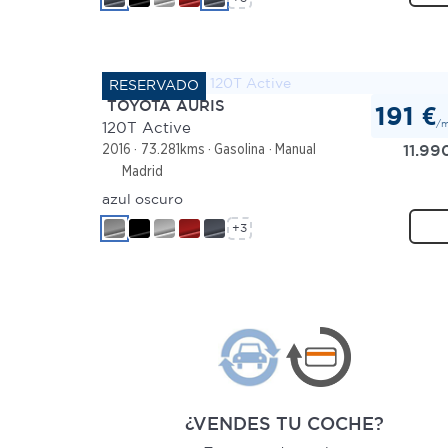
TOYOTA AURIS
191 €
/
120T Active
11.99
2016
73.281kms
Gasolina
Manual
Madrid
azul oscuro
+3
¿VENDES TU COCHE?