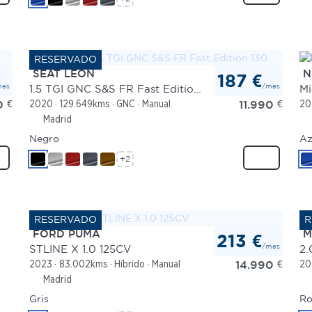
SEAT LEON
N
187 €
mes
/mes
1.5 TGI GNC S&S FR Fast Edition 130
0
€
11.990
€
2020
129.649kms
GNC
Manual
20
Madrid
Negro
Az
+2
FORD PUMA
M
213 €
/mes
STLINE X 1.0 125CV
2.
14.990
€
2023
83.002kms
Híbrido
Manual
20
Madrid
Gris
Ro