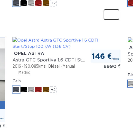
+2
A
OPEL ASTRA
Sp
146 €
/mes
Astra GTC Sportive 1.6 CDTI Start/Stop 100 kW (136 CV)
20
8990
€
2016
190.085kms
Diésel
Manual
Madrid
Bl
Gris
+2
mes
0
€