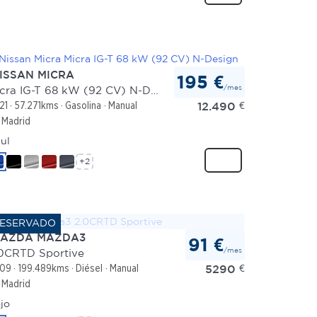
ISSAN MICRA
195 €
/mes
Micra IG-T 68 kW (92 CV) N-Design
12.490
€
21
57.271kms
Gasolina
Manual
Madrid
ul
+2
AZDA MAZDA3
91 €
/mes
0CRTD Sportive
5290
€
09
199.489kms
Diésel
Manual
Madrid
jo