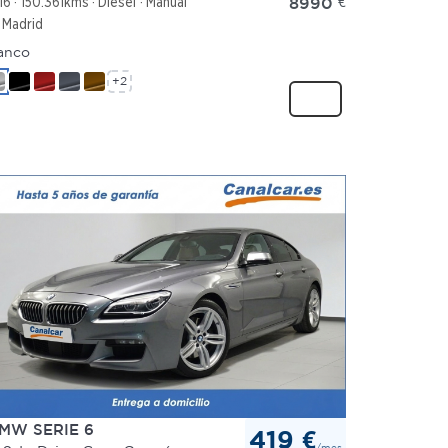
8990
€
16
150.361kms
Diésel
Manual
Madrid
anco
+2
MW SERIE 6
419 €
/mes