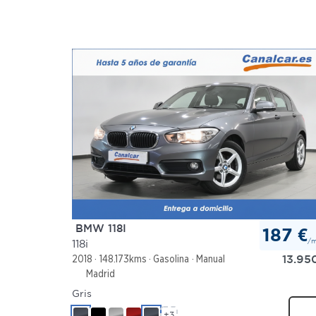
BMW 118I
187 €
/
118i
13.95
2018
148.173kms
Gasolina
Manual
Madrid
Gris
+3