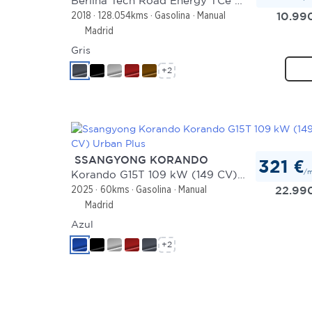
Berlina Tech Road Energy TCe 74 kW
10.99
2018
128.054kms
Gasolina
Manual
Madrid
Gris
+2
SSANGYONG KORANDO
321 €
/
Korando G15T 109 kW (149 CV) Urban Plus
22.99
2025
60kms
Gasolina
Manual
Madrid
Azul
+2