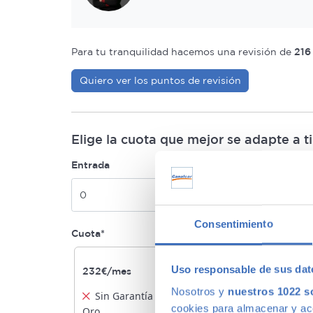
Para tu tranquilidad hacemos una revisión de
216
Quiero ver los puntos de revisión
Elige la cuota que mejor se adapte a ti
Entrada
Elige plazo(mese
24
36
48
Consentimiento
Cuota*
Uso responsable de sus dat
232€/mes
225€/mes
Nosotros y
nuestros 1022 s
Sin Garantía Premium
1 año Garan
cookies para almacenar y acce
Oro
Oro