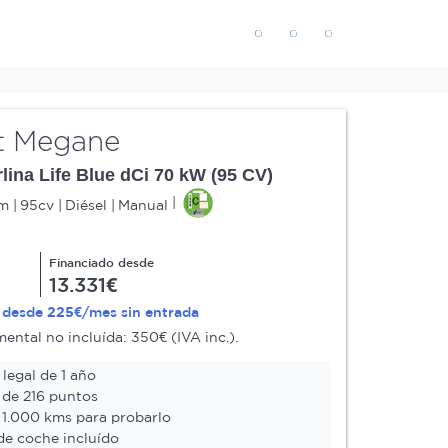
t Megane
ina Life Blue dCi 70 kW (95 CV)
km
95cv
Diésel
Manual
Financiado desde
13.331€
225€
a desde
/mes sin entrada
ntal no incluída: 350€ (IVA inc.).
legal de 1 año
 de 216 puntos
 1.000 kms para probarlo
e coche incluído