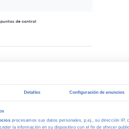
 puntos de control
s)
60
72
84
96
108
120
Detalles
Configuración de anuncios
os
MÁS BARATA
MEJOR OPCION
242€/mes
ocios
procesamos sus datos personales, p.ej., su dirección IP, 
tía Premium
3 años Garantía Premium
der la información en su dispositivo con el fin de ofrecer publi
Oro