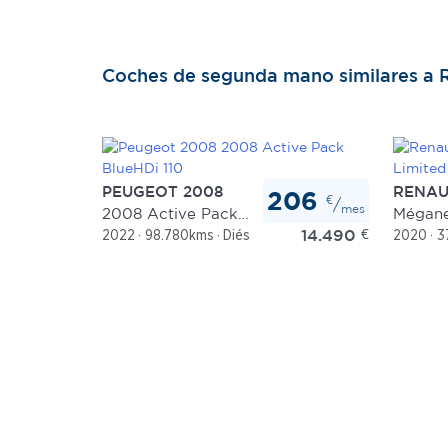
Coches de segunda mano similares a 
PEUGEOT 2008
RENAU
206
€
/
mes
2008 Active Pack BlueHDi 110
14.490
€
2022
98.780kms
Diésel
Manual
2020
3