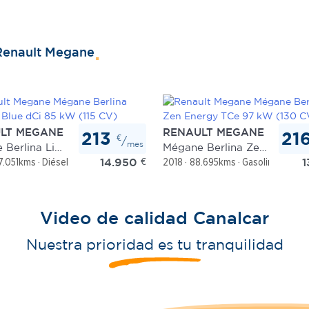
Renault Megane
LT MEGANE
RENAULT MEGANE
213
21
€
/
mes
Mégane Berlina Limited Blue dCi 85 kW (115 CV)
Mégane Berlina Zen Energy TCe 97 kW (130 CV) EDC
14.950
€
1
7.051kms
Diésel
Manual
2018
88.695kms
Gasolina
Auto
Video de calidad Canalcar
Nuestra prioridad es tu tranquilidad