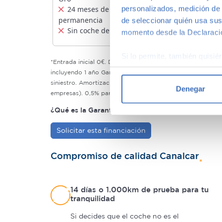
personalizados, medición de p
24 meses de
Sin permane
permanencia
Con coche de
de seleccionar quién usa sus
Sin coche de sustitución
momento desde la Declaració
Si lo permite, también quisi
*Entrada inicial 0€. Duración 120 meses. Cuota mensual 225€
Recopilar información
incluyendo 1 año Garantía Premium Oro. Las cuotas incluy
Identificar su disposi
siniestro. Amortización desde el primer día con penalizac
Denegar
empresas). 0,5% para cancelaciones del último año de vi
Obtenga más información sob
datos
. Puede cambiar o reti
¿Qué es la Garantía Premium Oro ?
Saber más
Solicitar esta financiación
Las cookies de este sitio we
y analizar el tráfico. Ademá
redes sociales, publicidad y
Compromiso de calidad Canalcar
que hayan recopilado a parti
14 días o 1.000km de prueba para tu
tranquilidad
Si decides que el coche no es el