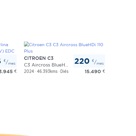
CITROEN C3
6
220
€
€
/
/
mes
mes
C3 Aircross BlueHDi 110 Plus
3.945
€
15.490
€
mático
2024
46.393kms
Diésel
Manual