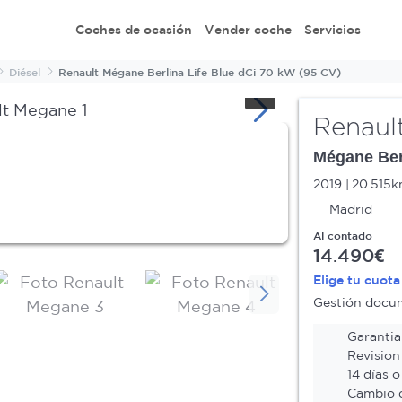
Coches de ocasión
Vender coche
Servicios
Diésel
Renault Mégane Berlina Life Blue dCi 70 kW (95 CV)
Renaul
Mégane Berl
2019
20.515
Madrid
Al contado
14.490€
Elige tu cuot
Gestión docume
Garantia 
Revision
14 días o
Cambio d