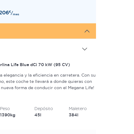
206
€
/
mes
lina Life Blue dCi 70 kW (95 CV)
a elegancia y la eficiencia en carretera. Con su
, este coche te llevará a donde quieras con
 nueva forma de conducir con el Megane Life!
Peso
Depósito
Maletero
1390kg
45l
384l