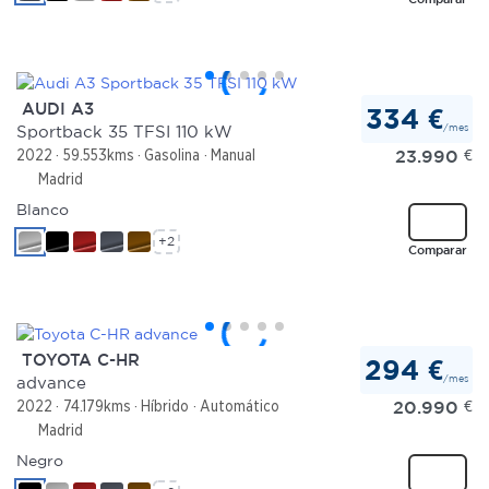
AUDI A3
334 €
/mes
Sportback 35 TFSI 110 kW
23.990
€
2022
59.553kms
Gasolina
Manual
Madrid
Blanco
+2
Comparar
TOYOTA C-HR
294 €
/mes
advance
20.990
€
2022
74.179kms
Híbrido
Automático
Madrid
Negro