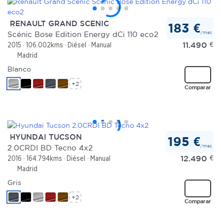
RENAULT GRAND SCENIC
183 €
/mes
Scénic Bose Edition Energy dCi 110 eco2
11.490
€
2015
106.002kms
Diésel
Manual
Madrid
Blanco
+2
Comparar
HYUNDAI TUCSON
195 €
/mes
2.0CRDI BD Tecno 4x2
12.490
€
2016
164.794kms
Diésel
Manual
Madrid
Gris
+2
Comparar