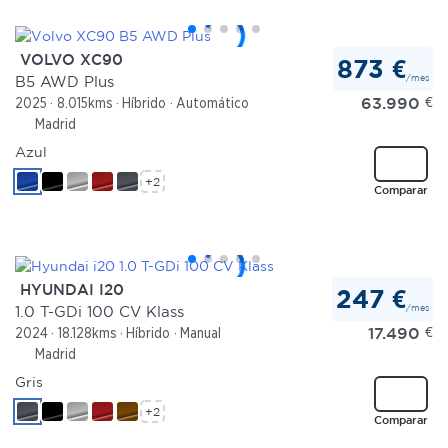
VOLVO XC90
873 €
/mes
B5 AWD Plus
63.990
€
2025
8.015kms
Híbrido
Automático
Madrid
Azul
+2
Comparar
HYUNDAI I20
247 €
/mes
1.0 T-GDi 100 CV Klass
17.490
€
2024
18.128kms
Híbrido
Manual
Madrid
Gris
+2
Comparar