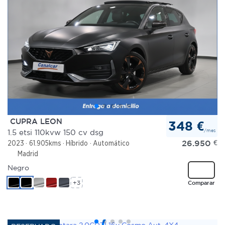
CUPRA LEON
348 €
/mes
1.5 etsi 110kvw 150 cv dsg
26.950
€
2023
61.905kms
Híbrido
Automático
Madrid
Negro
+3
Comparar