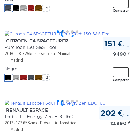
+2
Comparar
CITROEN C4 SPACETURER
151 €
/mes
PureTech 130 S&S Feel
9490
€
2018
118.726kms
Gasolina
Manual
Madrid
Negro
+2
Comparar
RENAULT ESPACE
202 €
/mes
1.6dCi TT Energy Zen EDC 160
12.990
€
2017
177.653kms
Diésel
Automático
Madrid