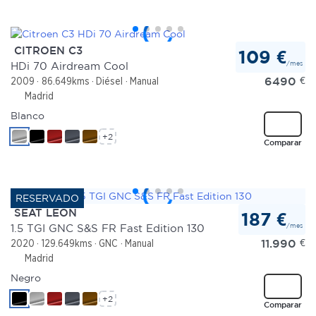
CITROEN C3
109 €
/mes
HDi 70 Airdream Cool
6490
€
2009
86.649kms
Diésel
Manual
Madrid
Blanco
+2
Comparar
SEAT LEON
187 €
/mes
1.5 TGI GNC S&S FR Fast Edition 130
11.990
€
2020
129.649kms
GNC
Manual
Madrid
Negro
+2
Comparar