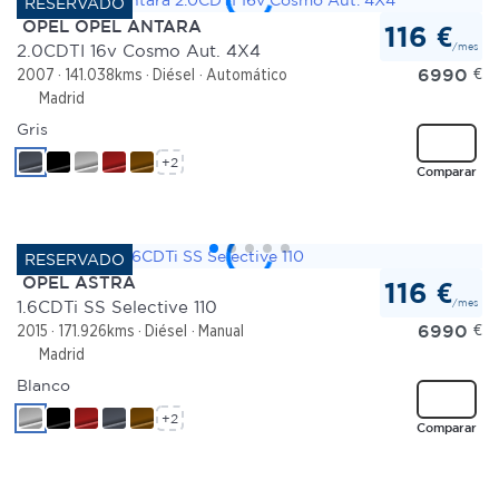
OPEL OPEL ANTARA
116 €
/mes
2.0CDTI 16v Cosmo Aut. 4X4
6990
€
2007
141.038kms
Diésel
Automático
Madrid
Gris
+2
Comparar
OPEL ASTRA
116 €
/mes
1.6CDTi SS Selective 110
6990
€
2015
171.926kms
Diésel
Manual
Madrid
Blanco
+2
Comparar