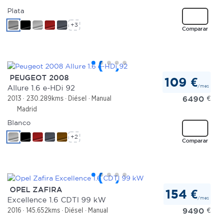
Plata
+3
Comparar
PEUGEOT 2008
109 €
/mes
Allure 1.6 e-HDi 92
6490
€
2013
230.289kms
Diésel
Manual
Madrid
Blanco
+2
Comparar
OPEL ZAFIRA
154 €
/mes
Excellence 1.6 CDTI 99 kW
9490
€
2016
145.652kms
Diésel
Manual