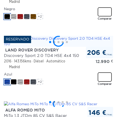
Madrid
Negro
+2
Comparar
LAND ROVER DISCOVERY
206 €
/mes
Discovery Sport 2.0 TD4 HSE 4x4 150
12.990
€
2016
143.156kms
Diésel
Automático
Madrid
Azul
+2
Comparar
ALFA ROMEO MITO
146 €
/mes
MiTo 1.3 JTDm 85 CV S&S Racer