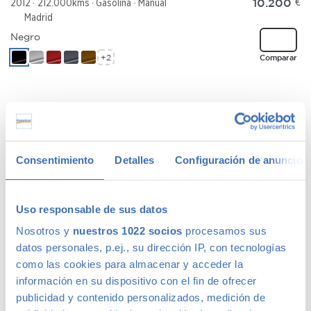
10.200
€
2012
212.000kms
Gasolina
Manual
Madrid
Negro
+2
Comparar
MAZDA MAZDA3
91 €
/mes
2.0CRTD Sportive
Consentimiento
Detalles
Configuración de anuncios
5290
€
2009
199.489kms
Diésel
Manual
Madrid
Rojo
Uso responsable de sus datos
+2
Comparar
Nosotros y
nuestros 1022 socios
procesamos sus
datos personales, p.ej., su dirección IP, con tecnologías
como las cookies para almacenar y acceder la
información en su dispositivo con el fin de ofrecer
publicidad y contenido personalizados, medición de
JEEP RENEGADE