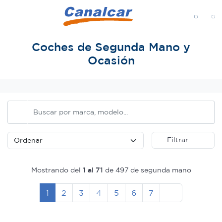
MENÚ
Coches de Segunda Mano y
Ocasión
Inicio
Filtrar
Mostrando del
1 al 71
de 497 de segunda mano
Siguiente
1
2
3
4
5
6
7