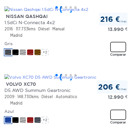
NISSAN QASHQAI
216 €
/mes
1.5dCi N-Connecta 4x2
13.990
€
2016
117.733kms
Diésel
Manual
Madrid
Gris
+2
Comparar
VOLVO XC70
206 €
/mes
D5 AWD Summum Geartronic
12.990
€
2009
148.730kms
Diésel
Automático
Madrid
Azul
+2
Comparar