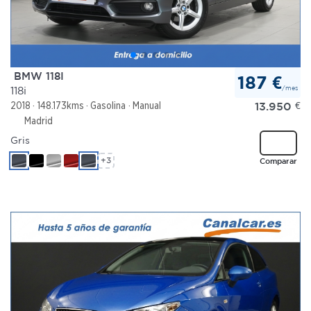
BMW 118I
187 €
/mes
118i
13.950
€
2018
148.173kms
Gasolina
Manual
Madrid
Gris
+3
Comparar