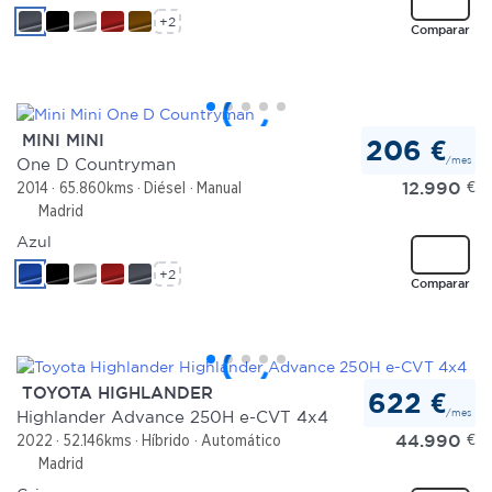
+2
Comparar
MINI MINI
206 €
/mes
One D Countryman
12.990
€
2014
65.860kms
Diésel
Manual
Madrid
Azul
+2
Comparar
TOYOTA HIGHLANDER
622 €
/mes
Highlander Advance 250H e-CVT 4x4
44.990
€
2022
52.146kms
Híbrido
Automático
Madrid