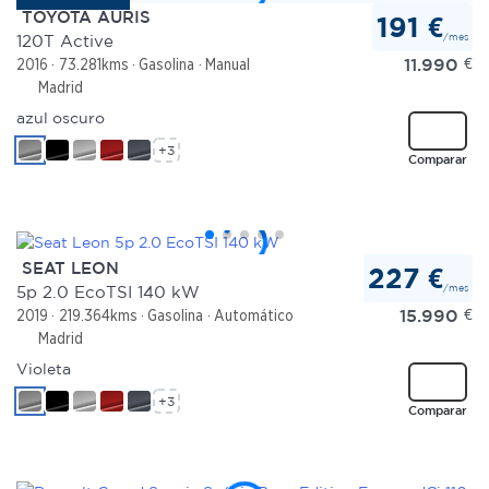
TOYOTA AURIS
191 €
/mes
120T Active
11.990
€
2016
73.281kms
Gasolina
Manual
Madrid
azul oscuro
+3
Comparar
SEAT LEON
227 €
/mes
5p 2.0 EcoTSI 140 kW
15.990
€
2019
219.364kms
Gasolina
Automático
Madrid
Violeta
+3
Comparar