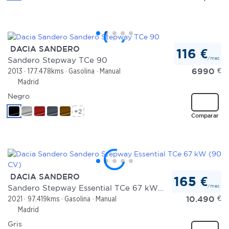
DACIA SANDERO
116 €
/mes
Sandero Stepway TCe 90
6990
€
2013
177.478kms
Gasolina
Manual
Madrid
Negro
+2
Comparar
DACIA SANDERO
165 €
/mes
Sandero Stepway Essential TCe 67 kW (90 CV)
10.490
€
2021
97.419kms
Gasolina
Manual
Madrid
Gris