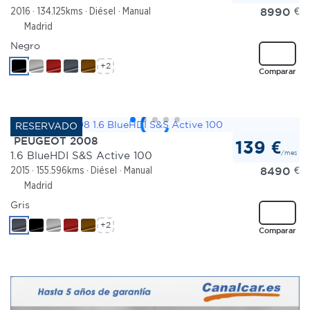
8990
€
2016
134.125kms
Diésel
Manual
Madrid
Negro
+2
Comparar
PEUGEOT 2008
139 €
/mes
1.6 BlueHDI S&S Active 100
8490
€
2015
155.596kms
Diésel
Manual
Madrid
Gris
+2
Comparar