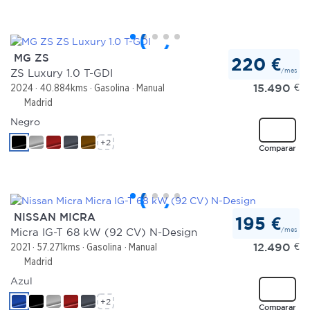
MG ZS
220 €
/mes
ZS Luxury 1.0 T-GDI
15.490
€
2024
40.884kms
Gasolina
Manual
Madrid
Negro
+2
Comparar
NISSAN MICRA
195 €
/mes
Micra IG-T 68 kW (92 CV) N-Design
12.490
€
2021
57.271kms
Gasolina
Manual
Madrid
Azul
+2
Comparar