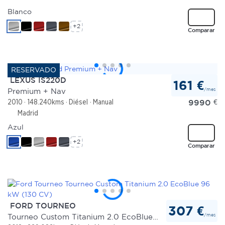
Blanco
+2
Comparar
LEXUS IS220D
161 €
/mes
Premium + Nav
9990
€
2010
148.240kms
Diésel
Manual
Madrid
Azul
+2
Comparar
FORD TOURNEO
307 €
/mes
Tourneo Custom Titanium 2.0 EcoBlue 96 kW (130 CV)