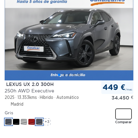
LEXUS UX 2.0 300H
449 €
/mes
250h AWD Executive
34.450
€
2025
13.353kms
Híbrido
Automático
Madrid
Gris
+3
Comparar