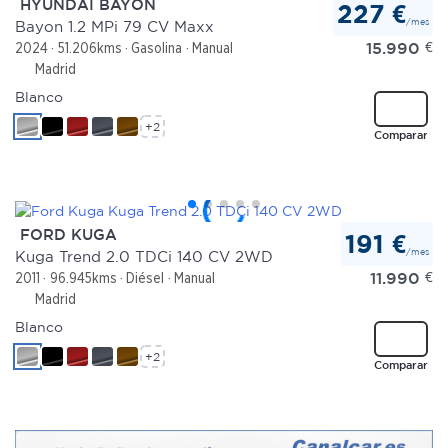
HYUNDAI BAYON
227 €
/mes
Bayon 1.2 MPi 79 CV Maxx
Las cookies de este sitio web se usan para personalizar
15.990
€
2024
51.206kms
Gasolina
Manual
el contenido y los anuncios, ofrecer funciones de redes
Madrid
sociales y analizar el tráfico. Además, compartimos
Blanco
información sobre el uso que haga del sitio web con
+2
Comparar
nuestros partners de redes sociales, publicidad y análisis
web, quienes pueden combinarla con otra información
que les haya proporcionado o que hayan recopilado a
partir del uso que haya hecho de sus servicios.
FORD KUGA
191 €
/mes
Kuga Trend 2.0 TDCi 140 CV 2WD
11.990
€
2011
96.945kms
Diésel
Manual
Madrid
Blanco
+2
Comparar