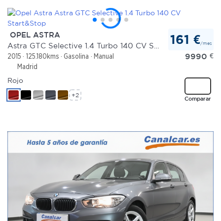
OPEL ASTRA
161 €
/mes
Astra GTC Selective 1.4 Turbo 140 CV Start&Stop
9990
€
2015
125.180kms
Gasolina
Manual
Madrid
Rojo
+2
Comparar