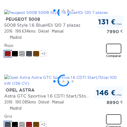
PEUGEOT 5008
131 €
/mes
5008 Style 1.6 BlueHDi 120 7 plazas
7990
€
2016
199.634kms
Diésel
Manual
Madrid
Rojo
+2
Comparar
OPEL ASTRA
146 €
/mes
Astra GTC Sportive 1.6 CDTI Start/Stop 100 kW (136 CV)
8990
€
2016
190.085kms
Diésel
Manual
Madrid
Gris
+2
Comparar