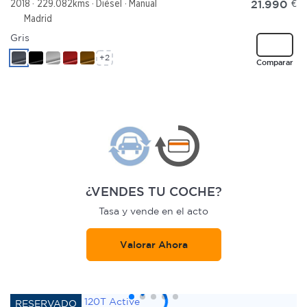
21.990
€
2018
229.082kms
Diésel
Manual
Madrid
Gris
+2
Comparar
¿VENDES TU COCHE?
Tasa y vende en el acto
Valorar Ahora