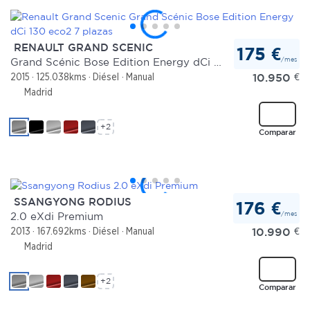
RENAULT GRAND SCENIC
175 €
/mes
Grand Scénic Bose Edition Energy dCi 130 eco2 7 plazas
10.950
€
2015
125.038kms
Diésel
Manual
Madrid
+2
Comparar
SSANGYONG RODIUS
176 €
/mes
2.0 eXdi Premium
10.990
€
2013
167.692kms
Diésel
Manual
Madrid
+2
Comparar