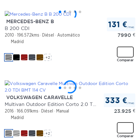
MERCEDES-BENZ B
131 €
/mes
B 200 CDI
7990
€
2010
196.572kms
Diésel
Automático
Madrid
+2
Comparar
VOLKSWAGEN CARAVELLE
333 €
/mes
Multivan Outdoor Edition Corto 2.0 TDI BMT 114 CV
23.925
€
2016
166.091kms
Diésel
Manual
Madrid
+2
Comparar