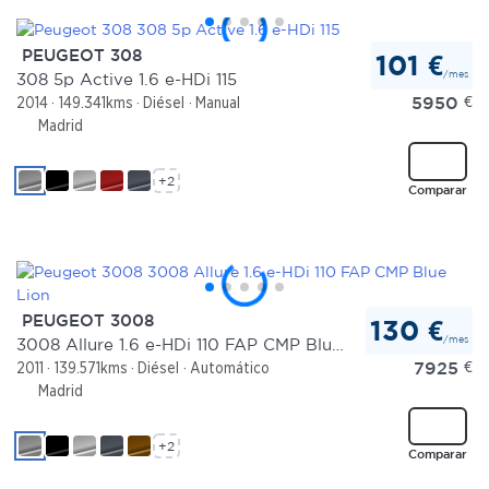
PEUGEOT 308
101 €
/mes
308 5p Active 1.6 e-HDi 115
5950
€
2014
149.341kms
Diésel
Manual
Madrid
+2
Comparar
PEUGEOT 3008
130 €
/mes
3008 Allure 1.6 e-HDi 110 FAP CMP Blue Lion
7925
€
2011
139.571kms
Diésel
Automático
Madrid
+2
Comparar