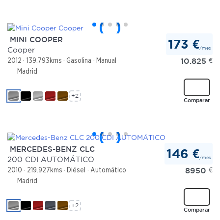
MINI COOPER
173 €
/mes
Cooper
10.825
€
2012
139.793kms
Gasolina
Manual
Madrid
+2
Comparar
MERCEDES-BENZ CLC
146 €
/mes
200 CDI AUTOMÁTICO
8950
€
2010
219.927kms
Diésel
Automático
Madrid
+2
Comparar