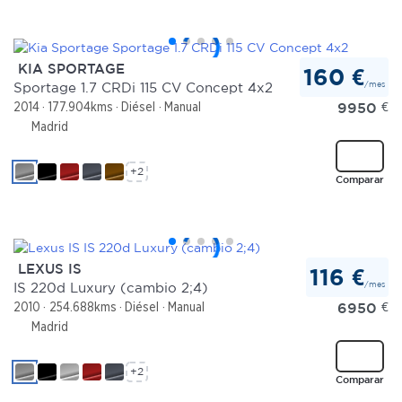
KIA SPORTAGE
160 €
/mes
Sportage 1.7 CRDi 115 CV Concept 4x2
9950
€
2014
177.904kms
Diésel
Manual
Madrid
+2
Comparar
LEXUS IS
116 €
/mes
IS 220d Luxury (cambio 2;4)
6950
€
2010
254.688kms
Diésel
Manual
Madrid
+2
Comparar