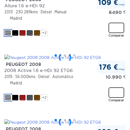
109 €
/mes
Allure 1.6 e-HDi 92
6490
€
2013
230.289kms
Diésel
Manual
Las cookies de este sitio web se usan para personalizar
Madrid
el contenido y los anuncios, ofrecer funciones de redes
sociales y analizar el tráfico. Además, compartimos
+2
información sobre el uso que haga del sitio web con
Comparar
nuestros partners de redes sociales, publicidad y análisis
web, quienes pueden combinarla con otra información
que les haya proporcionado o que hayan recopilado a
partir del uso que haya hecho de sus servicios.
PEUGEOT 2008
176 €
/mes
2008 Active 1.6 e-HDi 92 ETG6
10.990
€
2015
56.000kms
Diésel
Automático
Madrid
+2
Comparar
PEUGEOT 2008