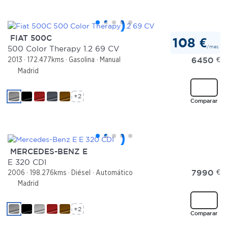
FIAT 500C
108 €
/mes
500 Color Therapy 1.2 69 CV
6450
€
2013
172.477kms
Gasolina
Manual
Madrid
+2
Comparar
MERCEDES-BENZ E
E 320 CDI
7990
€
2006
198.276kms
Diésel
Automático
Madrid
+2
Comparar