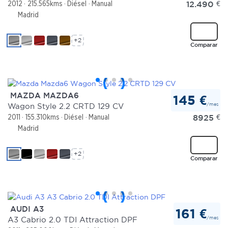
12.490
€
2012
215.565kms
Diésel
Manual
Madrid
+2
Comparar
MAZDA MAZDA6
145 €
/mes
Wagon Style 2.2 CRTD 129 CV
8925
€
2011
155.310kms
Diésel
Manual
Madrid
+2
Comparar
AUDI A3
161 €
/mes
A3 Cabrio 2.0 TDI Attraction DPF