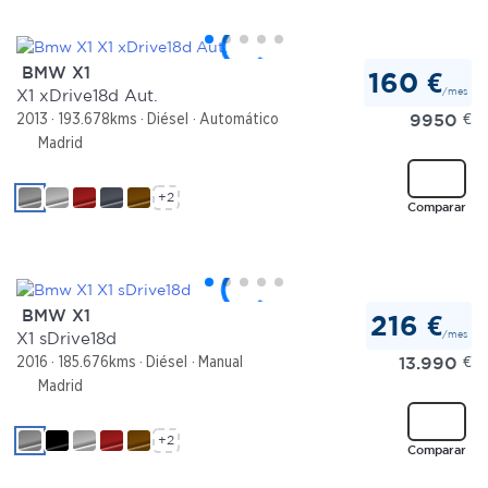
BMW X1
160 €
/mes
X1 xDrive18d Aut.
9950
€
2013
193.678kms
Diésel
Automático
Madrid
+2
Comparar
BMW X1
216 €
/mes
X1 sDrive18d
13.990
€
2016
185.676kms
Diésel
Manual
Madrid
+2
Comparar