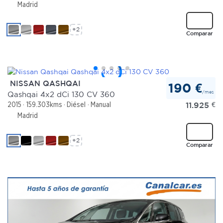
Madrid
+2
Comparar
NISSAN QASHQAI
190 €
/mes
Qashqai 4x2 dCi 130 CV 360
11.925
€
2015
159.303kms
Diésel
Manual
Madrid
+2
Comparar