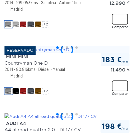
12.990
€
2014
109.053kms
Gasolina
Automático
Madrid
+2
Comparar
MINI MINI
183 €
/mes
Countryman One D
11.490
€
2014
80.816kms
Diésel
Manual
Madrid
+2
Comparar
AUDI A4
198 €
/mes
A4 allroad quattro 2.0 TDI 177 CV