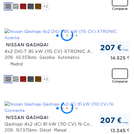
+2
Comparar
NISSAN QASHQAI
207 €
/mes
4x2 DIG-T 85 kW (115 CV) XTRONIC Acenta
14.525
€
2016
60.933kms
Gasolina
Automático
Madrid
+2
Comparar
NISSAN QASHQAI
207 €
/mes
Qashqai 4x2 dCi 81 kW (110 CV) N-Connecta
13.345
€
2016
167.975kms
Diésel
Manual