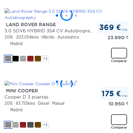
LAND ROVER RANGE
369 €
/mes
3.0 SDV6 HYBRID 354 CV Autobiography
23.990
€
2016
203.054kms
Híbrido
Automático
Madrid
+2
Comparar
MINI COOPER
175 €
/mes
Cooper D 3 puertas
10.950
€
2015
83.755kms
Diésel
Manual
Madrid
+2
Comparar