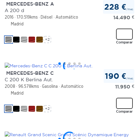
MERCEDES-BENZ A
228 €
/mes
A 200 d
14.490
€
2016
170.519kms
Diésel
Automático
Madrid
+2
Comparar
MERCEDES-BENZ C
190 €
/mes
C 200 K Berlina Aut.
11.950
€
2008
96.578kms
Gasolina
Automático
Madrid
+2
Comparar