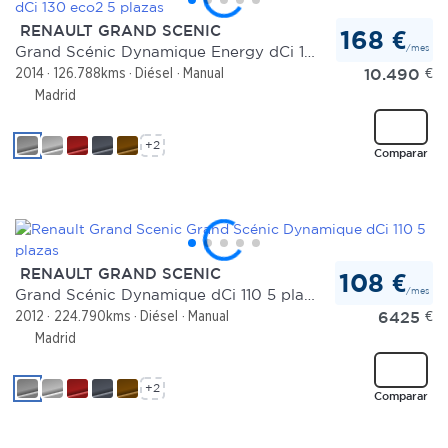
RENAULT GRAND SCENIC
168 €
/mes
Grand Scénic Dynamique Energy dCi 130 eco2 5 plazas
10.490
€
2014
126.788kms
Diésel
Manual
Madrid
+2
Comparar
RENAULT GRAND SCENIC
108 €
/mes
Grand Scénic Dynamique dCi 110 5 plazas
6425
€
2012
224.790kms
Diésel
Manual
Madrid
+2
Comparar