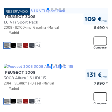
PEUGEOT 3008
109 €
/mes
1.6 VTi Sport Pack
6490
€
2009
112.100kms
Gasolina
Manual
Madrid
+2
Comparar
PEUGEOT 3008
131 €
/mes
3008 Allure 1.6 HDi 115
7990
€
2014
151.381kms
Diésel
Manual
Madrid
+2
Comparar