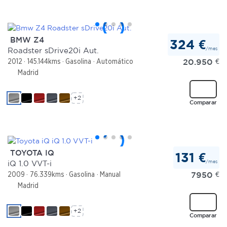
BMW Z4
324 €
/mes
Roadster sDrive20i Aut.
20.950
€
2012
145.144kms
Gasolina
Automático
Madrid
+2
Comparar
TOYOTA IQ
131 €
/mes
iQ 1.0 VVT-i
7950
€
2009
76.339kms
Gasolina
Manual
Madrid
+2
Comparar