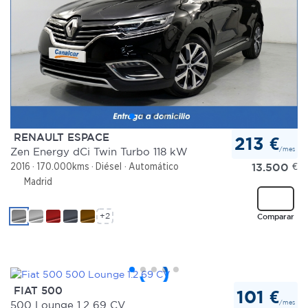
RENAULT ESPACE
213 €
/mes
Zen Energy dCi Twin Turbo 118 kW
13.500
€
2016
170.000kms
Diésel
Automático
Madrid
+2
Comparar
FIAT 500
101 €
/mes
500 Lounge 1.2 69 CV