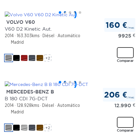
VOLVO V60
160 €
/mes
V60 D2 Kinetic Aut.
9925
€
2014
163.303kms
Diésel
Automático
Madrid
+2
Comparar
MERCEDES-BENZ B
206 €
/mes
B 180 CDI 7G-DCT
12.990
€
2014
128.928kms
Diésel
Automático
Madrid
+2
Comparar