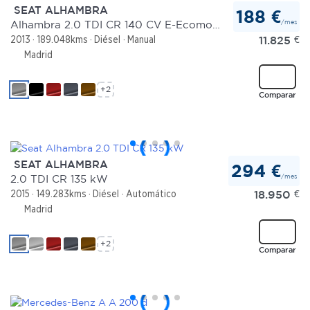
SEAT ALHAMBRA
188 €
/mes
Alhambra 2.0 TDI CR 140 CV E-Ecomotive Reference
11.825
€
2013
189.048kms
Diésel
Manual
Madrid
+2
Comparar
SEAT ALHAMBRA
294 €
/mes
2.0 TDI CR 135 kW
18.950
€
2015
149.283kms
Diésel
Automático
Madrid
+2
Comparar