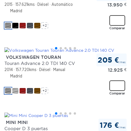
13.950
€
2015
157.621kms
Diésel
Automático
Madrid
+2
Comparar
VOLKSWAGEN TOURAN
205 €
/mes
Touran Advance 2.0 TDI 140 CV
12.925
€
2014
157.720kms
Diésel
Manual
Madrid
+2
Comparar
MINI MINI
176 €
/mes
Cooper D 3 puertas