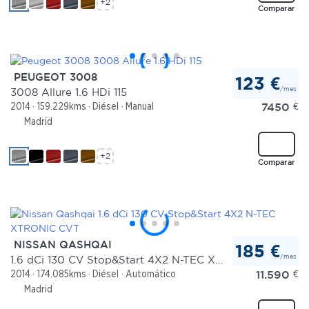
+2
Comparar
PEUGEOT 3008
123 €
/mes
3008 Allure 1.6 HDi 115
7450
€
2014
159.229kms
Diésel
Manual
Madrid
+2
Comparar
NISSAN QASHQAI
185 €
/mes
1.6 dCi 130 CV Stop&Start 4X2 N-TEC XTRONIC CVT
11.590
€
2014
174.085kms
Diésel
Automático
Madrid