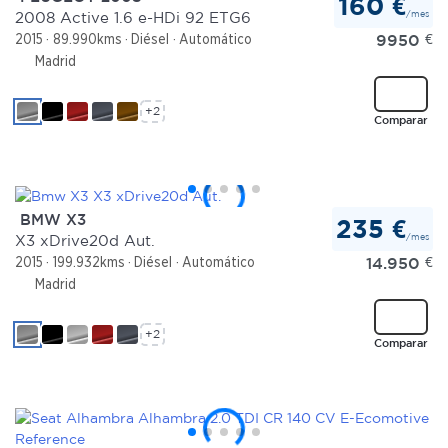
160 €
/mes
2008 Active 1.6 e-HDi 92 ETG6
9950
€
2015
89.990kms
Diésel
Automático
Madrid
+2
Comparar
BMW X3
235 €
/mes
X3 xDrive20d Aut.
14.950
€
2015
199.932kms
Diésel
Automático
Madrid
+2
Comparar