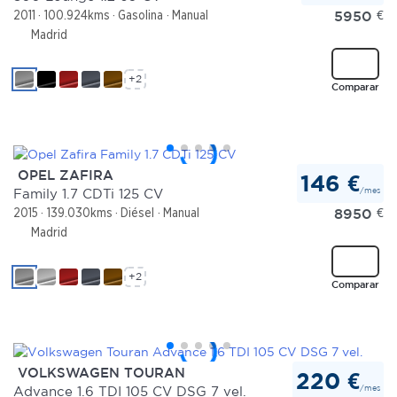
5950
€
2011
100.924kms
Gasolina
Manual
Madrid
+2
Comparar
OPEL ZAFIRA
146 €
/mes
Family 1.7 CDTi 125 CV
8950
€
2015
139.030kms
Diésel
Manual
Madrid
+2
Comparar
VOLKSWAGEN TOURAN
220 €
/mes
Advance 1.6 TDI 105 CV DSG 7 vel.