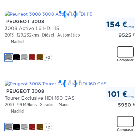
PEUGEOT 3008
154 €
/mes
3008 Active 1.6 HDi 115
9525
€
2013
129.232kms
Diésel
Automático
Madrid
+2
Comparar
PEUGEOT 3008
101 €
/mes
Tourer Exclusive HDi 160 CAS
5950
€
2010
99.149kms
Gasolina
Manual
Madrid
+2
Comparar