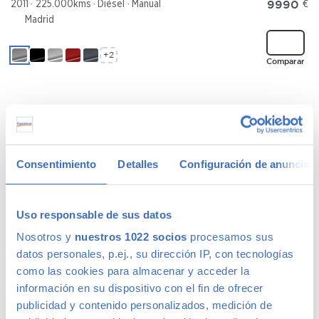
9990
€
2011
225.000kms
Diésel
Manual
Madrid
+2
Comparar
AUDI A3
191 €
/mes
Cabrio 1.8 T Ambition S-Tronic
11.990
€
2010
217.047kms
Gasolina
Automático
Consentimiento
Detalles
Configuración de anuncios
Madrid
Uso responsable de sus datos
+2
Comparar
Nosotros y
nuestros 1022 socios
procesamos sus
datos personales, p.ej., su dirección IP, con tecnologías
como las cookies para almacenar y acceder la
información en su dispositivo con el fin de ofrecer
AUDI A3
publicidad y contenido personalizados, medición de
205 €
/mes