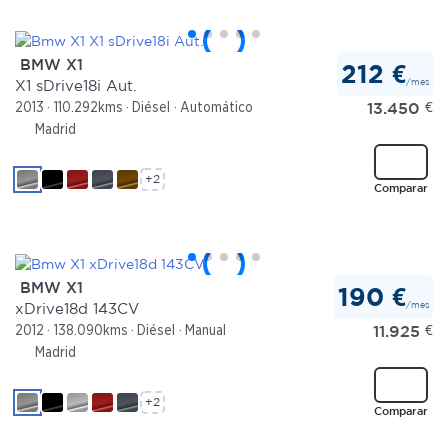
BMW X1
212 €
/mes
X1 sDrive18i Aut.
13.450
€
2013
110.292kms
Diésel
Automático
Madrid
+2
Comparar
BMW X1
190 €
/mes
xDrive18d 143CV
11.925
€
2012
138.090kms
Diésel
Manual
Madrid
+2
Comparar