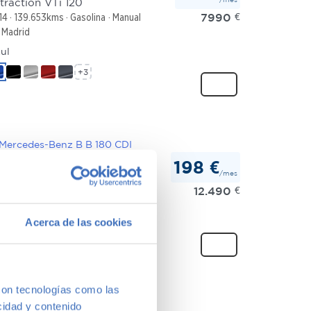
traction VTi 120
7990
€
14
139.653kms
Gasolina
Manual
Madrid
ul
+3
ERCEDES-BENZ B
198 €
/mes
180 CDI
12.490
€
14
155.478kms
Diésel
Manual
Madrid
Acerca de las cookies
is
+2
con tecnologías como las
cidad y contenido