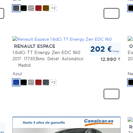
+2
RENAULT ESPACE
O
202 €
/mes
1.6dCi TT Energy Zen EDC 160
Ex
12.990
€
2017
177.653kms
Diésel
Automático
20
Madrid
Azul
Ne
+2
R
mes