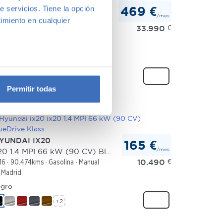
ERCEDES-BENZ CLASE
e servicios. Tiene la opción
469 €
/mes
250 e
imiento en cualquier
33.990
€
24
20.468kms
Híbrido-enchufable
Automático
Madrid
is
+2
e varios metros
icas (huellas digitales)
Permitir todas
eferencias en la
sección de
e cookies.
 funciones de redes sociales
YUNDAI IX20
165 €
con nuestros partners de
/mes
ix20 1.4 MPI 66 kW (90 CV) BlueDrive Klass
ue les haya proporcionado o
10.490
€
16
90.474kms
Gasolina
Manual
Madrid
gro
+2