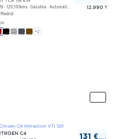
n TCe 118 kW
12.990
€
19
129.510kms
Gasolina
Automático
Madrid
jo
+2
ITROEN C4
131 €
/mes