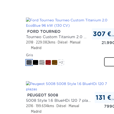
FORD TOURNEO
307 €
/
Tourneo Custom Titanium 2.0 EcoBlue 96 kW (130 CV)
21.99
2018
229.082kms
Diésel
Manual
Madrid
Gris
+2
PEUGEOT 5008
131 €
/
5008 Style 1.6 BlueHDi 120 7 plazas
799
2016
199.634kms
Diésel
Manual
Madrid