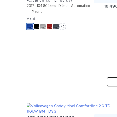
Advance 1.6 TDI 85 kW
18.49
2017
104.804kms
Diésel
Automático
Madrid
Azul
+2