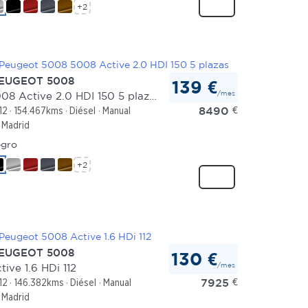
+2
EUGEOT 5008
139 €
/mes
5008 Active 2.0 HDI 150 5 plazas
8490
€
12
154.467kms
Diésel
Manual
Madrid
gro
+2
EUGEOT 5008
130 €
/mes
tive 1.6 HDi 112
7925
€
12
146.382kms
Diésel
Manual
Madrid