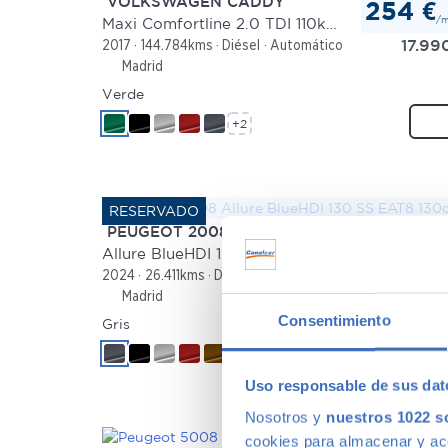
VOLKSWAGEN CADDY
254 €
/
Maxi Comfortline 2.0 TDI 110kW BMT DSG
17.99
2017
144.784kms
Diésel
Automático
Madrid
Verde
+2
PEUGEOT 2008
280 €
/
Allure BlueHDI 130 SS EAT8 130cv
19.99
2024
26.411kms
Diésel
Automático
Madrid
Consentimiento
Gris
+2
Uso responsable de sus dat
Nosotros y
nuestros 1022 s
cookies para almacenar y acce