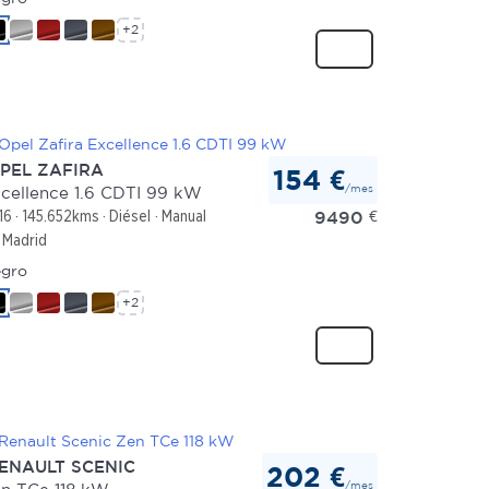
+2
PEL ZAFIRA
154 €
/mes
cellence 1.6 CDTI 99 kW
9490
€
16
145.652kms
Diésel
Manual
Madrid
gro
+2
ENAULT SCENIC
202 €
/mes