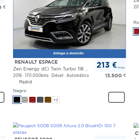
Ze
0
€
20
Ro
RENAULT ESPACE
213 €
/mes
Zen Energy dCi Twin Turbo 118 kW
13.500
€
2016
170.000kms
Diésel
Automático
Madrid
Negro
+2
C