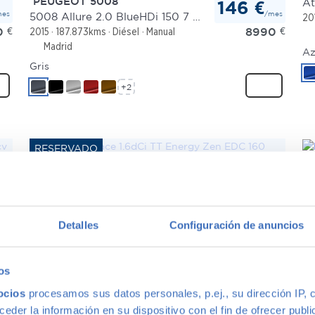
PEUGEOT 5008
At
146 €
mes
/mes
5008 Allure 2.0 BlueHDi 150 7 plazas
20
0
€
8990
€
2015
187.873kms
Diésel
Manual
Madrid
Az
Gris
+2
RENAULT ESPACE
M
206 €
mes
/mes
1.6dCi TT Energy Zen EDC 160
B 
0
€
12.990
€
2016
144.744kms
Diésel
Automático
20
Madrid
Detalles
Configuración de anuncios
Blanco
Gr
+2
os
ocios
procesamos sus datos personales, p.ej., su dirección IP, 
der la información en su dispositivo con el fin de ofrecer publi