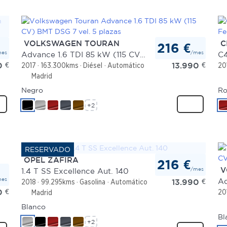
VOLKSWAGEN TOURAN
C
216 €
mes
/mes
Advance 1.6 TDI 85 kW (115 CV) BMT DSG 7 vel. 5 plazas
C4
0
€
13.990
€
2017
163.300kms
Diésel
Automático
20
Madrid
Negro
Ro
+2
OPEL ZAFIRA
216 €
/mes
V
1.4 T SS Excellence Aut. 140
mes
13.990
€
2018
99.295kms
Gasolina
Automático
0
€
20
Madrid
Blanco
Bl
+2