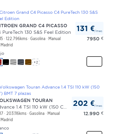
ITROEN GRAND C4 PICASSO
131 €
/mes
 PureTech 130 S&S Feel Edition
7950
€
15
122.796kms
Gasolina
Manual
Madrid
jo
+2
OLKSWAGEN TOURAN
202 €
/mes
Advance 1.4 TSI 110 kW (150 CV) BMT 7 plazas
12.990
€
17
203.116kms
Gasolina
Manual
Madrid
anco