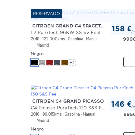
CITROEN GRAND C4 SPACETOURER
158 €
/
1.2 PureTech 96KW SS 6v Feel
999
2018
122.000kms
Gasolina
Manual
Madrid
Negro
+2
CITROEN C4 GRAND PICASSO
146 €
/
C4 Picasso PureTech 130 S&S Feel
895
2016
99.015kms
Gasolina
Manual
Madrid
Negro