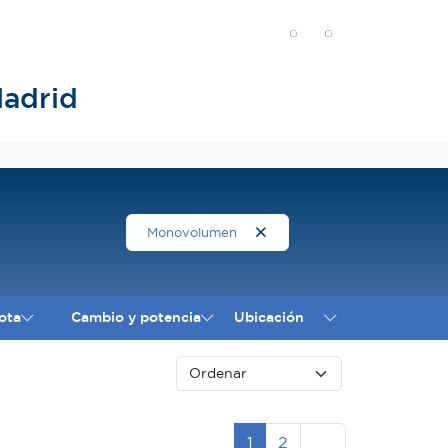
adrid
Monovolumen
ota
Cambio y potencia
Ubicación
Siguiente
1
2