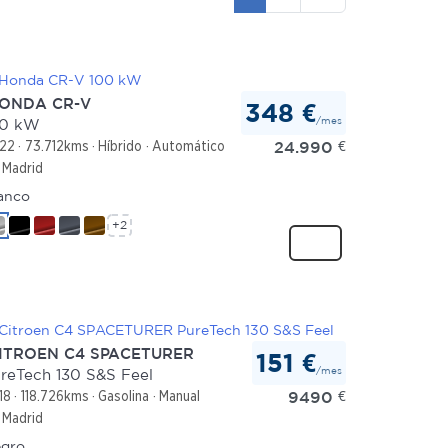
ONDA CR-V
348 €
/mes
00 kW
24.990
€
22
73.712kms
Híbrido
Automático
Madrid
anco
+2
ITROEN C4 SPACETURER
151 €
/mes
reTech 130 S&S Feel
9490
€
18
118.726kms
Gasolina
Manual
Madrid
gro