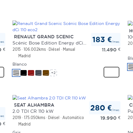
H
RENAULT GRAND SCENIC
1
183 €
mes
/mes
Scénic Bose Edition Energy dCi 110 eco2
20
0
€
11.490
€
2015
106.002kms
Diésel
Manual
Madrid
Bl
Blanco
+2
SEAT ALHAMBRA
C
280 €
/mes
2.0 TDI CR 110 kW
Pu
mes
19.990
€
2019
175.050kms
Diésel
Automático
20
0
€
Madrid
Gris
Ne