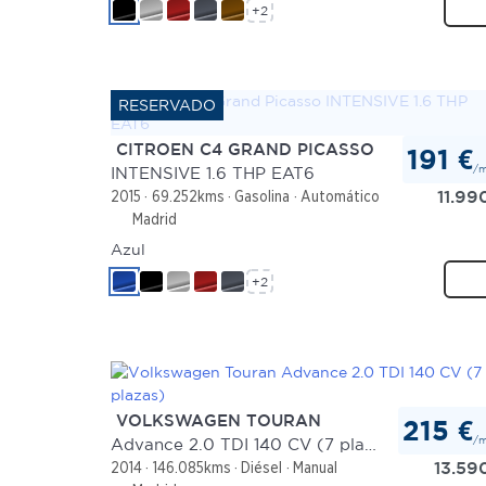
+2
CITROEN C4 GRAND PICASSO
191 €
/
INTENSIVE 1.6 THP EAT6
11.99
2015
69.252kms
Gasolina
Automático
Madrid
Azul
+2
VOLKSWAGEN TOURAN
215 €
/
Advance 2.0 TDI 140 CV (7 plazas)
13.59
2014
146.085kms
Diésel
Manual