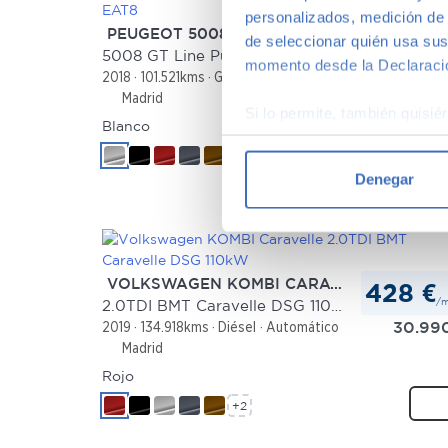
personalizados, medición de p
PEUGEOT 5008
253 €
de seleccionar quién usa sus
/
5008 GT Line PureTech 180 S&S EAT8
momento desde la Declaració
17.95
2018
101.521kms
Gasolina
Automático
Madrid
Si lo permite, también quisi
Blanco
Recopilar información
+2
Identificar su disposi
Denegar
Obtenga más información sob
datos
. Puede cambiar o reti
Las cookies de este sitio we
VOLKSWAGEN KOMBI CARAVELLE
428 €
y analizar el tráfico. Ademá
/
2.0TDI BMT Caravelle DSG 110kW
redes sociales, publicidad y
30.99
2019
134.918kms
Diésel
Automático
que hayan recopilado a parti
Madrid
Rojo
+2