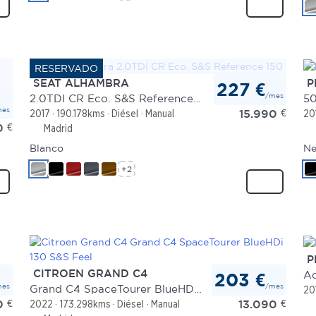
SEAT ALHAMBRA
P
227 €
/mes
2.0TDI CR Eco. S&S Reference 150
mes
15.990
€
2017
190.178kms
Diésel
Manual
20
0
€
Madrid
Blanco
Ne
+2
P
CITROEN GRAND C4
Ac
203 €
mes
/mes
Grand C4 SpaceTourer BlueHDi 130 S&S Feel
20
0
€
13.090
€
2022
173.298kms
Diésel
Manual