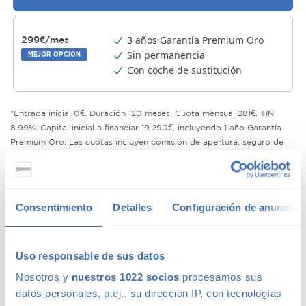
3 años Garantía Premium Oro
299€/mes
Sin permanencia
MEJOR OPCION
Con coche de sustitución
*Entrada inicial 0€. Duración 120 meses. Cuota mensual 281€. TIN
8.99%. Capital inicial a financiar 19.290€, incluyendo 1 año Garantía
Premium Oro. Las cuotas incluyen comisión de apertura, seguro de
crédito y/o siniestro. Amortización desde el primer día con
penalización del 1% sobre la cantidad a amortizar (3% para
empresas). 0,5% para cancelaciones del último año de vida del
préstamo.
Consentimiento
Detalles
Configuración de anuncios
¿Qué es la Garantía Premium Oro ?
Saber más
Solicitar esta financiación
Uso responsable de sus datos
Nosotros y
nuestros 1022 socios
procesamos sus
Compromiso de calidad Canalcar
datos personales, p.ej., su dirección IP, con tecnologías