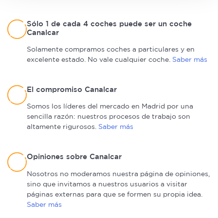
sección de datos
. Puede cambiar o retirar su
consentimiento en cualquier momento en la Declaración
Sólo 1 de cada 4 coches puede ser un coche
Canalcar
de cookies.
Solamente compramos coches a particulares y en
Las cookies de este sitio web se usan para personalizar
excelente estado. No vale cualquier coche.
Saber más
el contenido y los anuncios, ofrecer funciones de redes
sociales y analizar el tráfico. Además, compartimos
El compromiso Canalcar
información sobre el uso que haga del sitio web con
nuestros partners de redes sociales, publicidad y análisis
Somos los líderes del mercado en Madrid por una
web, quienes pueden combinarla con otra información
sencilla razón: nuestros procesos de trabajo son
que les haya proporcionado o que hayan recopilado a
altamente rigurosos.
Saber más
partir del uso que haya hecho de sus servicios.
Opiniones sobre Canalcar
Nosotros no moderamos nuestra página de opiniones,
sino que invitamos a nuestros usuarios a visitar
páginas externas para que se formen su propia idea.
Saber más