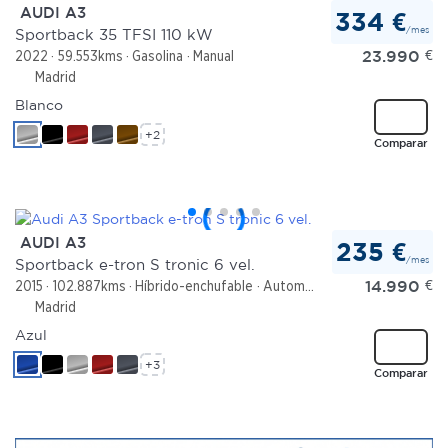
AUDI A3
334 €
/mes
Sportback 35 TFSI 110 kW
23.990
€
2022
59.553kms
Gasolina
Manual
Madrid
Blanco
+2
Comparar
AUDI A3
235 €
/mes
Sportback e-tron S tronic 6 vel.
14.990
€
2015
102.887kms
Híbrido-enchufable
Automático
Madrid
Azul
+3
Comparar