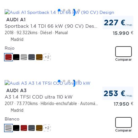
AUDI A1
227 €
/mes
Sportback 1.4 TDI 66 kW (90 CV) Design
15.990
€
2018
92.322kms
Diésel
Manual
Madrid
Rojo
+2
Comparar
AUDI A3
253 €
/mes
A3 1.4 TFSI COD ultra 110 kW
17.950
€
2017
73.770kms
Híbrido-enchufable
Automático
Madrid
Blanco
+2
Comparar