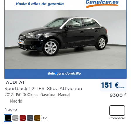
AUDI A1
151 €
/mes
Sportback 1.2 TFSI 86cv Attraction
9300
€
2012
150.000kms
Gasolina
Manual
Madrid
Negro
+2
Comparar