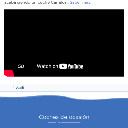
acaba siendo un coche Canalcar.
Saber más
.
información sobre el uso que haga del sitio web con
nuestros partners de redes sociales, publicidad y análisis
web, quienes pueden combinarla con otra información
que les haya proporcionado o que hayan recopilado a
partir del uso que haya hecho de sus servicios.
Inicio
Audi
Coches de ocasión