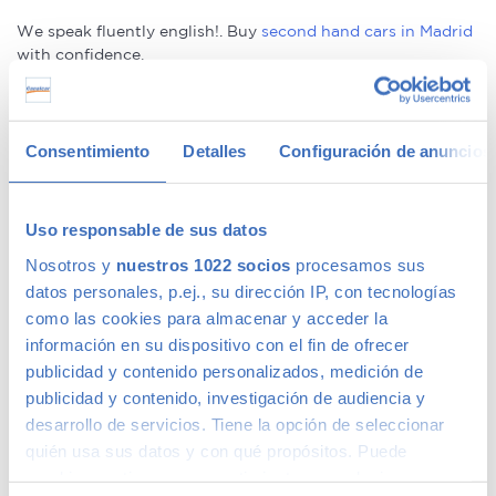
We speak fluently english!. Buy
second hand cars in Madrid
with confidence.
Ofertas en coches de segunda mano
Consentimiento
Detalles
Configuración de anuncios
Tenemos
coches con descuentos
de hasta 6.000€ en gama
Premium y 1.000€ en gama media. Todos nuestros coches
de segunda mano tienen precios fijos, pero siempre podrás
Uso responsable de sus datos
encontrar descuentos de los que beneficiarte. Ven a vernos
Nosotros y
nuestros 1022 socios
procesamos sus
y pregúntanos por nuestras ofertas, las acompañaremos de
datos personales, p.ej., su dirección IP, con tecnologías
condiciones de pago excepcionales, adaptándonos a tus
como las cookies para almacenar y acceder la
necesidades. Además, aceptamos tu coche a cambio.
información en su dispositivo con el fin de ofrecer
Coches de ocasión con garantía
publicidad y contenido personalizados, medición de
publicidad y contenido, investigación de audiencia y
desarrollo de servicios. Tiene la opción de seleccionar
En Canalcar tenemos los coches de segunda mano con
quién usa sus datos y con qué propósitos. Puede
mayor calidad, ya que nuestros vehículos pasan el más
cambiar o retirar su consentimiento en cualquier
riguroso control de calidad –solo lo supera 1 de cada 4