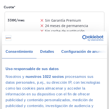
Cuota*
Sin Garantía Premium
336€/mes
24 meses de permanencia
Sin coche de sustitución
1 año Garantía Premium Plata
326€/mes
Consentimiento
Detalles
Configuración de anuncios
Sin permanencia
MÁS BARATA
Sin coche de sustitución
Uso responsable de sus datos
Nosotros y
nuestros 1022 socios
procesamos sus
2 años Garantía Premium Oro
337€/mes
datos personales, p.ej., su dirección IP, con tecnologías
Sin permanencia
MEJOR OPCION
como las cookies para almacenar y acceder la
Con coche de sustitución
información en su dispositivo con el fin de ofrecer
publicidad y contenido personalizados, medición de
*Entrada inicial 0€. Duración 120 meses. Cuota mensual 326€. TIN
publicidad y contenido, investigación de audiencia y