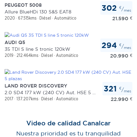
PEUGEOT 5008
302
Las cookies de este sitio web se usan para personalizar
€
/
mes
Allure BlueHDi 130 S&S EAT8
el contenido y los anuncios, ofrecer funciones de redes
21.590
€
2020
67.515kms
Diésel
Automático
sociales y analizar el tráfico. Además, compartimos
información sobre el uso que haga del sitio web con
nuestros partners de redes sociales, publicidad y análisis
AUDI Q5
294
web, quienes pueden combinarla con otra información
€
/
mes
35 TDI S line S tronic 120kW
que les haya proporcionado o que hayan recopilado a
20.990
€
2019
212.464kms
Diésel
Automático
partir del uso que haya hecho de sus servicios.
LAND ROVER DISCOVERY
321
€
/
mes
2.0 SD4 177 kW (240 CV) Aut. HSE 5 plazas
22.990
€
2017
137.207kms
Diésel
Automático
Video de calidad Canalcar
Nuestra prioridad es tu tranquilidad