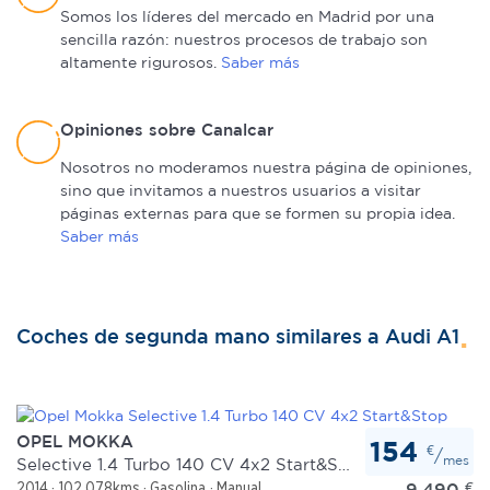
Somos los líderes del mercado en Madrid por una
sencilla razón: nuestros procesos de trabajo son
Las cookies de este sitio web se usan para personalizar
altamente rigurosos.
Saber más
el contenido y los anuncios, ofrecer funciones de redes
sociales y analizar el tráfico. Además, compartimos
información sobre el uso que haga del sitio web con
Opiniones sobre Canalcar
nuestros partners de redes sociales, publicidad y análisis
Nosotros no moderamos nuestra página de opiniones,
web, quienes pueden combinarla con otra información
sino que invitamos a nuestros usuarios a visitar
que les haya proporcionado o que hayan recopilado a
páginas externas para que se formen su propia idea.
partir del uso que haya hecho de sus servicios.
Saber más
Coches de segunda mano similares a Audi A1
OPEL MOKKA
154
€
/
mes
Selective 1.4 Turbo 140 CV 4x2 Start&Stop
9.490
€
2014
102.078kms
Gasolina
Manual