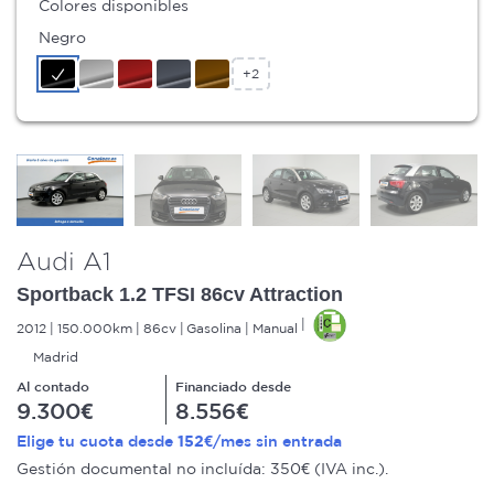
Colores disponibles
Negro
+2
Audi A1
Sportback 1.2 TFSI 86cv Attraction
2012
150.000km
86cv
Gasolina
Manual
Madrid
Al contado
Financiado desde
9.300€
8.556€
152€
Elige tu cuota desde
/mes sin entrada
Gestión documental no incluída: 350€ (IVA inc.).