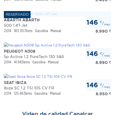
ABARTH ABARTH
146
€
/
mes
500 1.4T-Jet
8.990
€
2014
183.307kms
Gasolina
Manual
PEUGEOT N308
146
€
/
mes
5p Active 1.2 PureTech 130 S&S
8.990
€
2014
41.965kms
Gasolina
Manual
SEAT IBIZA
146
€
/
mes
Ibiza SC 1.2 TSI 105 CV FR
8.950
€
2014
125.463kms
Gasolina
Manual
Video de calidad Canalcar