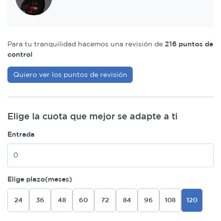
Para tu tranquilidad hacemos una revisión de
216 puntos de
control
Quiero ver los puntos de revisión
Elige la cuota que mejor se adapte a ti
Entrada
Elige plazo(meses)
24
36
48
60
72
84
96
108
120