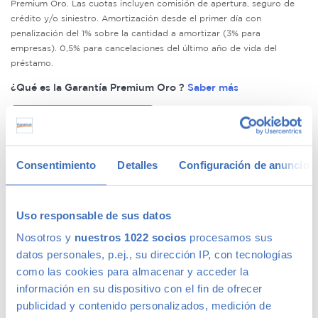
Premium Oro. Las cuotas incluyen comisión de apertura, seguro de
crédito y/o siniestro. Amortización desde el primer día con
penalización del 1% sobre la cantidad a amortizar (3% para
empresas). 0,5% para cancelaciones del último año de vida del
préstamo.
¿Qué es la Garantía Premium Oro ?
Saber más
Solicitar esta financiación
Compromiso de calidad Canalcar
Consentimiento
Detalles
Configuración de anuncios
14 días o 1.000km de prueba para tu tranquilidad
Uso responsable de sus datos
Si decides que el coche no es el adecuado para ti,
Nosotros y
nuestros 1022 socios
procesamos sus
simplemente devuelvelo y te lo cambiamos por otro.
datos personales, p.ej., su dirección IP, con tecnologías
Tienes hasta 14 días o 1.000km para probarlo.
como las cookies para almacenar y acceder la
información en su dispositivo con el fin de ofrecer
Verificación de kilometraje y estructura
publicidad y contenido personalizados, medición de