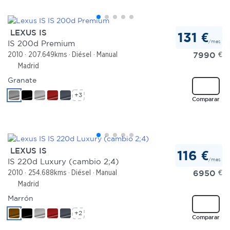
LEXUS IS
131 €
/mes
IS 200d Premium
7990
€
2010
207.649kms
Diésel
Manual
Madrid
Granate
+3
Comparar
LEXUS IS
116 €
/mes
IS 220d Luxury (cambio 2;4)
6950
€
2010
254.688kms
Diésel
Manual
Madrid
Marrón
+2
Comparar