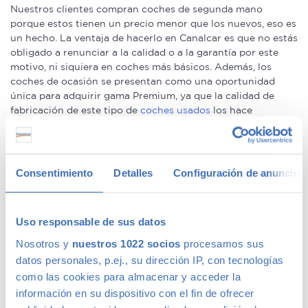
Nuestros clientes compran coches de segunda mano
porque estos tienen un precio menor que los nuevos, eso es
un hecho. La ventaja de hacerlo en Canalcar es que no estás
obligado a renunciar a la calidad o a la garantía por este
motivo, ni siquiera en coches más básicos. Además, los
coches de ocasión se presentan como una oportunidad
única para adquirir gama Premium, ya que la calidad de
fabricación de este tipo de
coches usados
los hace
conservarse en un perfecto estado –permitiéndote la
compra de un coche prácticamente nuevo a un precio
mucho menor–.
Consentimiento
Detalles
Configuración de anuncios
We speak fluently english!. Buy
second hand cars in Madrid
with confidence.
Ofertas en coches de segunda mano
Uso responsable de sus datos
Nosotros y
nuestros 1022 socios
procesamos sus
datos personales, p.ej., su dirección IP, con tecnologías
Tenemos
coches con descuentos
de hasta 6.000€ en gama
como las cookies para almacenar y acceder la
Premium y 1.000€ en gama media. Todos nuestros coches
información en su dispositivo con el fin de ofrecer
de segunda mano tienen precios fijos, pero siempre podrás