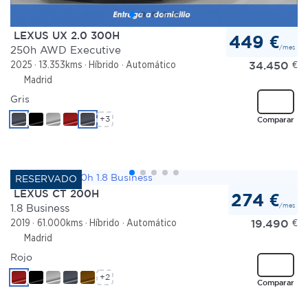
LEXUS UX 2.0 300H
449 €
/mes
250h AWD Executive
34.450
€
2025
13.353kms
Híbrido
Automático
Madrid
Gris
+3
Comparar
LEXUS CT 200H
274 €
/mes
1.8 Business
19.490
€
2019
61.000kms
Híbrido
Automático
Madrid
Rojo
+2
Comparar