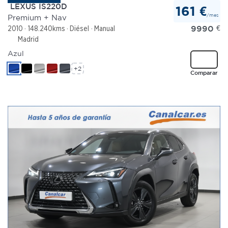
LEXUS IS220D
161 €
/mes
Premium + Nav
9990
€
2010
148.240kms
Diésel
Manual
Madrid
Azul
+2
Comparar