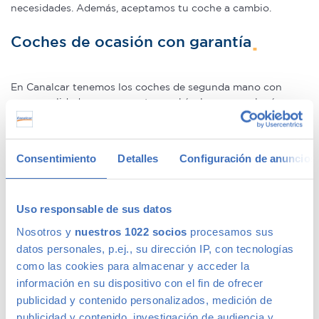
necesidades. Además, aceptamos tu coche a cambio.
Coches de ocasión con garantía
En Canalcar tenemos los coches de segunda mano con
mayor calidad, ya que nuestros vehículos pasan el más
riguroso control de calidad –solo lo supera 1 de cada 4
coches–. Estamos tan seguros de la calidad de nuestros
coches de segunda mano que le ofrecemos una Garantía 5
Consentimiento
Detalles
Configuración de anuncios
Estrellas muy similar a la de los coches nuevos.
Concesionario de ocasión multimarca
Uso responsable de sus datos
Nosotros y
nuestros 1022 socios
procesamos sus
En Canalcar, el concesionario de coches de ocasión más
datos personales, p.ej., su dirección IP, con tecnologías
grande de Madrid, disponemos de una gran variedad de
como las cookies para almacenar y acceder la
marcas y modelos. Encuentra el vehículo de segunda mano
información en su dispositivo con el fin de ofrecer
que mejor se adapte a tus necesidades, con la mejor
publicidad y contenido personalizados, medición de
relación calidad-precio. O si lo prefieres, ven a vernos y te
aconsejamos.
publicidad y contenido, investigación de audiencia y