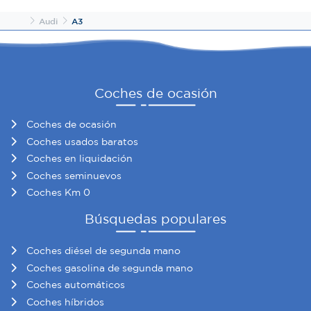
Inicio
Audi
A3
Las cookies de este sitio web se usan para personalizar
el contenido y los anuncios, ofrecer funciones de redes
sociales y analizar el tráfico. Además, compartimos
información sobre el uso que haga del sitio web con
Coches de ocasión
nuestros partners de redes sociales, publicidad y análisis
web, quienes pueden combinarla con otra información
Coches de ocasión
que les haya proporcionado o que hayan recopilado a
partir del uso que haya hecho de sus servicios.
Coches usados baratos
Coches en liquidación
Coches seminuevos
Coches Km 0
Búsquedas populares
Coches diésel de segunda mano
Coches gasolina de segunda mano
Coches automáticos
Coches híbridos