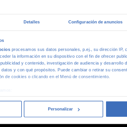
multimarca
Detalles
Configuración de anuncios
ión más grande de Madrid, disponemos de una gran variedad de m
s, con la mejor relación calidad-precio. O si lo prefieres, ven 
os
ocios
procesamos sus datos personales, p.ej., su dirección IP, 
der la información en su dispositivo con el fin de ofrecer publi
ublicidad y contenido, investigación de audiencia y desarrollo d
 datos y con qué propósitos. Puede cambiar o retirar su consent
n de cookies o clicando en el Menú de consentimiento.
coches acaba siendo un coche Canalcar.
Saber más
.
éramos:
 sobre su ubicación geográfica que puede tener una precisión d
tivo analizándolo activamente para buscar características específ
Personalizar
re cómo se procesan sus datos personales y establezca sus pr
rar su consentimiento en cualquier momento en la Declaración d