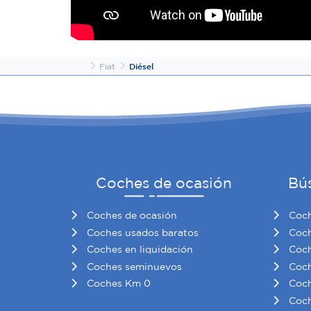
Inicio
Fiat
Diésel
Coches de ocasión
Bú
Coches de ocasión
Coch
Coches usados baratos
Coch
Coches en liquidación
Coch
Coches seminuevos
Coch
Coches Km 0
Coch
Coch