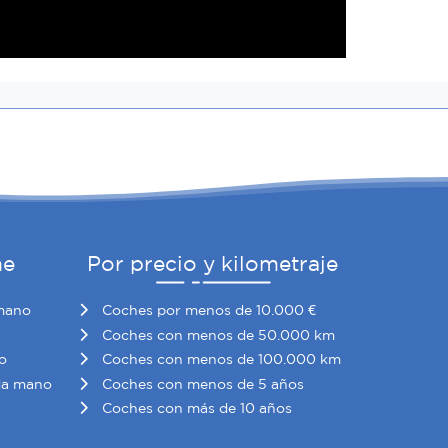
he
Por precio y kilometraje
mano
Coches por menos de 10.000 €
Coches con menos de 50.000 km
o
Coches con menos de 100.000 km
da mano
Coches con menos de 5 años
Coches con más de 10 años