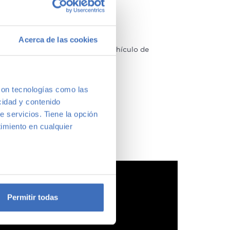
Acerca de las cookies
arcas y modelos. Encuentra el vehículo de
a vernos y te aconsejamos.
con tecnologías como las
cidad y contenido
e servicios. Tiene la opción
imiento en cualquier
e varios metros
icas (huellas digitales)
Permitir todas
eferencias en la
sección de
e cookies.