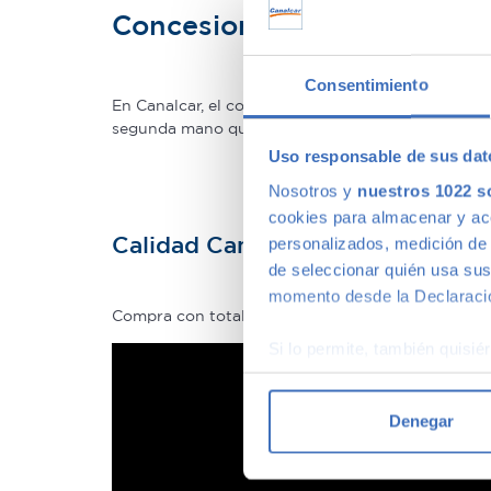
Concesionario de ocasión 
Consentimiento
En Canalcar, el concesionario de coches de ocas
segunda mano que mejor se adapte a tus necesidade
Uso responsable de sus dat
Nosotros y
nuestros 1022 s
cookies para almacenar y acce
Calidad Canalcar
personalizados, medición de p
de seleccionar quién usa sus
momento desde la Declaració
Compra con total tranquilidad, sólo 1 de cada 4 
Si lo permite, también quisi
Recopilar información
Identificar su disposi
Denegar
Obtenga más información sob
datos
. Puede cambiar o reti