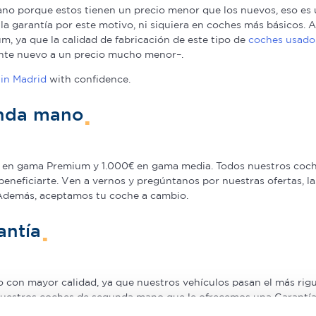
o porque estos tienen un precio menor que los nuevos, eso es u
a la garantía por este motivo, ni siquiera en coches más básicos
, ya que la calidad de fabricación de este tipo de
coches usado
nte nuevo a un precio mucho menor–.
in Madrid
with confidence.
unda mano
en gama Premium y 1.000€ en gama media. Todos nuestros coche
beneficiarte. Ven a vernos y pregúntanos por nuestras ofertas,
 Además, aceptamos tu coche a cambio.
antía
on mayor calidad, ya que nuestros vehículos pasan el más rigur
nuestros coches de segunda mano que le ofrecemos una Garantía 5