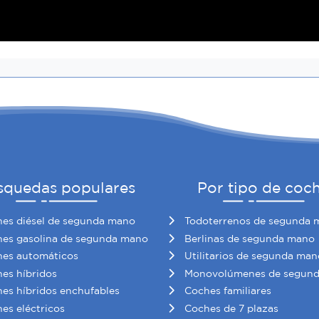
squedas populares
Por tipo de coc
es diésel de segunda mano
Todoterrenos de segunda 
es gasolina de segunda mano
Berlinas de segunda mano
es automáticos
Utilitarios de segunda man
es híbridos
Monovolúmenes de segun
es híbridos enchufables
Coches familiares
es eléctricos
Coches de 7 plazas