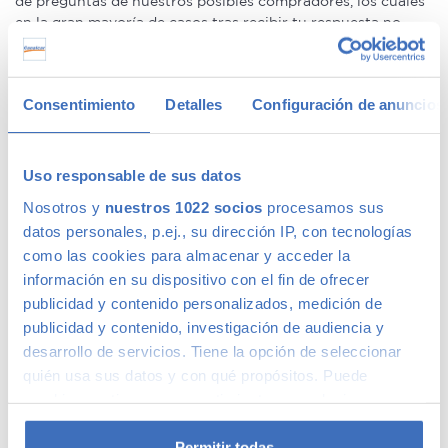
de preguntas de nuestros posibles compradores, los cuales
en la gran mayoría de casos tras recibir tu respuesta no
volverán a interesarse por el vehículo anunciado.
Consentimiento
Detalles
Configuración de anuncios
Desconfianza
Uso responsable de sus datos
Otro de los factores por los cuales confiar en los anuncios
Nosotros y
nuestros 1022 socios
procesamos sus
de coches no será la mejor opción es la desconfianza que
datos personales, p.ej., su dirección IP, con tecnologías
inevitablemente se genera hacia los posibles compradores.
En muchas ocasiones, tras meses intentando vender el
como las cookies para almacenar y acceder la
vehículo, durante los cuales muchas personas interesadas
información en su dispositivo con el fin de ofrecer
han acudido a comprarlo siempre con el mismo resultado
publicidad y contenido personalizados, medición de
negativo, el vendedor termina por empezar a desconfiar de
publicidad y contenido, investigación de audiencia y
todos aquellos compradores que no dejan claras sus
desarrollo de servicios. Tiene la opción de seleccionar
intenciones desde el primer momento.
quién usa sus datos y con qué propósitos. Puede
cambiar o retirar su consentimiento en cualquier
momento desde la Declaración de cookies o clicando en
Competencia
el Menú de consentimiento.
Permitir todas