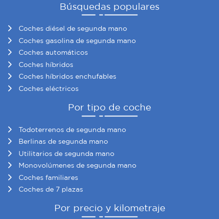
Búsquedas populares
nuestros partners de redes sociales, publicidad y análisis
web, quienes pueden combinarla con otra información
Coches diésel de segunda mano
que les haya proporcionado o que hayan recopilado a
Coches gasolina de segunda mano
partir del uso que haya hecho de sus servicios.
Coches automáticos
Coches híbridos
Coches híbridos enchufables
Coches eléctricos
Por tipo de coche
Todoterrenos de segunda mano
Berlinas de segunda mano
Utilitarios de segunda mano
Monovolúmenes de segunda mano
Coches familiares
Coches de 7 plazas
Por precio y kilometraje