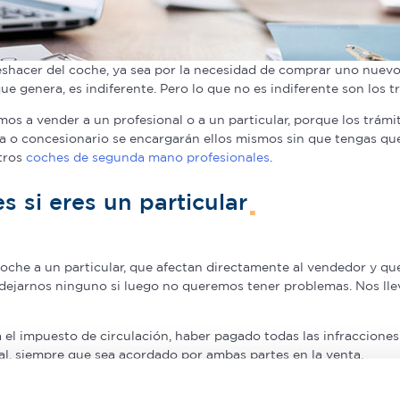
shacer del coche, ya sea por la necesidad de comprar uno nuev
ue genera, es indiferente. Pero lo que no es indiferente son los 
os a vender a un profesional o a un particular, porque los trámi
 o concesionario se encargarán ellos mismos sin que tengas que
stros
coches de segunda mano profesionales
.
 si eres un particular
oche a un particular, que afectan directamente al vendedor y qu
 dejarnos ninguno si luego no queremos tener problemas. Nos llev
 el impuesto de circulación, haber pagado todas las infracciones 
l, siempre que sea acordado por ambas partes en la venta.
 y la hora exacta de la venta, pues con ello evitarás que cualqu