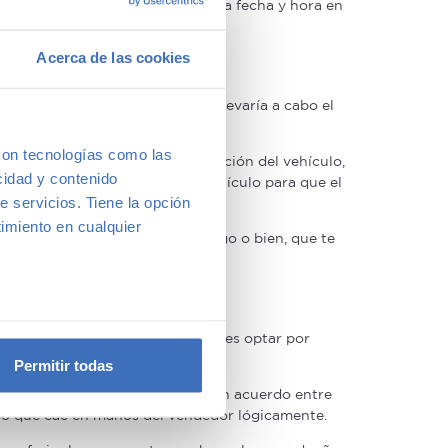
iendo tuyo, conviene dejar claro la fecha y hora en
Acerca de las cookies
 a un particular, trámites que llevaría a cabo el
con tecnologías como las
 técnica (la verde), la documentación del vehículo,
cidad y contenido
 solicitud de transmisión del vehículo para que el
e servicios. Tiene la opción
imiento en cualquier
as que el comprador acuda contigo o bien, que te
encia.
e varios metros
cular. Si tienes otro coche, puedes optar por
icas (huellas digitales)
Permitir todas
eferencias en la
sección de
n suscrito el coche llegando a un acuerdo entre
e cookies.
lgo que cae en manos del vendedor lógicamente.