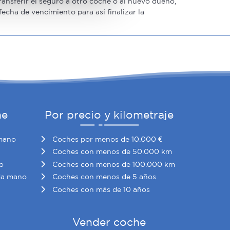
 funciones de redes sociales
ansferir el seguro a otro coche o al nuevo dueño,
echa de vencimiento para así finalizar la
con nuestros partners de
ue les haya proporcionado o
he
Por precio y kilometraje
mano
Coches por menos de 10.000 €
Coches con menos de 50.000 km
o
Coches con menos de 100.000 km
da mano
Coches con menos de 5 años
Coches con más de 10 años
Vender coche