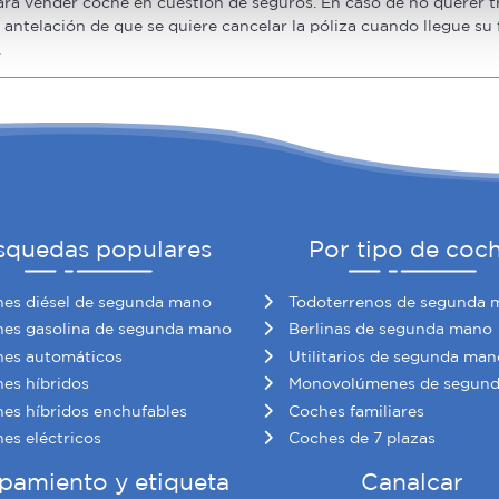
b se usan para personalizar el contenido y los anuncios, ofrecer
ara vender coche en cuestión de seguros. En caso de no querer tr
antelación de que se quiere cancelar la póliza cuando llegue su f
s, compartimos información sobre el uso que haga del sitio web 
.
 análisis web, quienes pueden combinarla con otra información q
r del uso que haya hecho de sus servicios.
squedas populares
Por tipo de coc
es diésel de segunda mano
Todoterrenos de segunda 
es gasolina de segunda mano
Berlinas de segunda mano
es automáticos
Utilitarios de segunda man
es híbridos
Monovolúmenes de segun
es híbridos enchufables
Coches familiares
es eléctricos
Coches de 7 plazas
pamiento y etiqueta
Canalcar