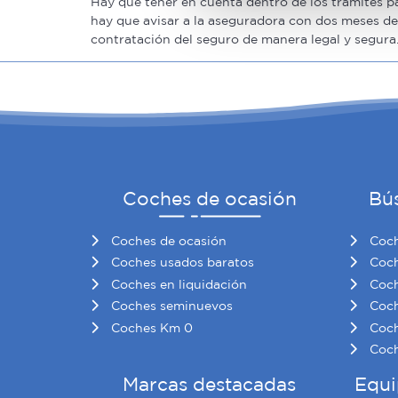
Las cookies de este sitio we
Hay que tener en cuenta dentro de los trámites p
hay que avisar a la aseguradora con dos meses de 
y analizar el tráfico. Ademá
contratación del seguro de manera legal y segura
redes sociales, publicidad y
que hayan recopilado a parti
Coches de ocasión
Bú
Coches de ocasión
Coch
Coches usados baratos
Coch
Coches en liquidación
Coch
Coches seminuevos
Coch
Coches Km 0
Coch
Coch
Marcas destacadas
Equi