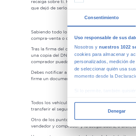
recaiga sobre ti. Hasta que no se produzca el camb
que dejó de serlo.
Consentimiento
Sabiendo todo lo anterior y habiendo realizado to
Uso responsable de sus dat
compra-venta o concesionario y hubiéramos optad
Nosotros y
nuestros 1022 s
Tras la firma del contrato, hay que hacer entrega 
cookies para almacenar y acce
una copia del DNI y el recibo del impuesto de circ
personalizados, medición de p
comprador pueda hacer el cambio de titularidad, l
de seleccionar quién usa sus
Debes notificar a la DGT la venta o transmisión d
momento desde la Declaració
firme un documento y te entregue una fotocopia de
Si lo permite, también quisi
Recopilar información
Todos los vehículos deben tener por ley un seguro
Identificar su disposi
transferir el seguro a tu coche nuevo para no per
Denegar
Obtenga más información sob
Otro de los puntos que se pueden llevar a cabo e
datos
. Puede cambiar o reti
vendedor y comprador y la aseguradora, o bien, 