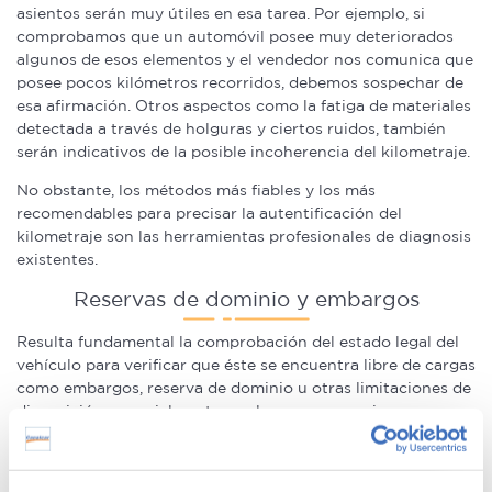
asientos serán muy útiles en esa tarea. Por ejemplo, si
comprobamos que un automóvil posee muy deteriorados
algunos de esos elementos y el vendedor nos comunica que
posee pocos kilómetros recorridos, debemos sospechar de
esa afirmación. Otros aspectos como la fatiga de materiales
detectada a través de holguras y ciertos ruidos, también
serán indicativos de la posible incoherencia del kilometraje.
No obstante, los métodos más fiables y los más
recomendables para precisar la autentificación del
kilometraje son las herramientas profesionales de diagnosis
existentes.
Reservas de dominio y embargos
Resulta fundamental la comprobación del estado legal del
vehículo para verificar que éste se encuentra libre de cargas
como embargos, reserva de dominio u otras limitaciones de
disposición, especialmente por las consecuencias y
responsabilidades que podría tener que afrontar el nuevo
poseedor. Por ello, se deberá solicitar un informe de tráfico
a la
Dirección General de Tráfico
. y comprobaremos el texto