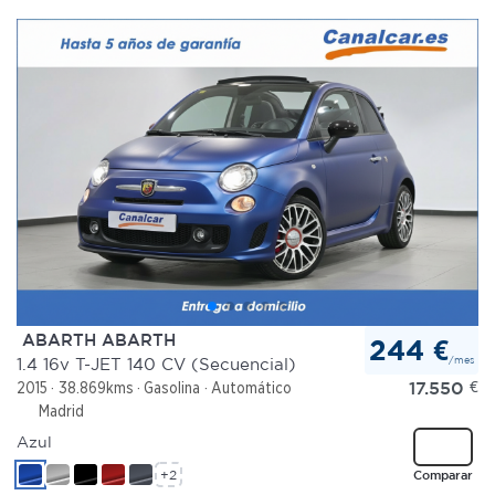
ABARTH ABARTH
244 €
/mes
1.4 16v T-JET 140 CV (Secuencial)
17.550
€
2015
38.869kms
Gasolina
Automático
Madrid
Azul
+2
Comparar