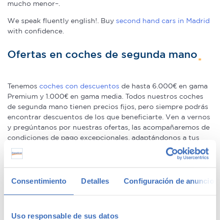
mucho menor–.
We speak fluently english!. Buy
second hand cars in Madrid
with confidence.
Ofertas en coches de segunda mano
Tenemos
coches con descuentos
de hasta 6.000€ en gama
Premium y 1.000€ en gama media. Todos nuestros coches
de segunda mano tienen precios fijos, pero siempre podrás
encontrar descuentos de los que beneficiarte. Ven a vernos
y pregúntanos por nuestras ofertas, las acompañaremos de
condiciones de pago excepcionales, adaptándonos a tus
necesidades. Además, aceptamos tu coche a cambio.
Coches de ocasión con garantía
Consentimiento
Detalles
Configuración de anuncios
En Canalcar tenemos los coches de segunda mano con
mayor calidad, ya que nuestros vehículos pasan el más
Uso responsable de sus datos