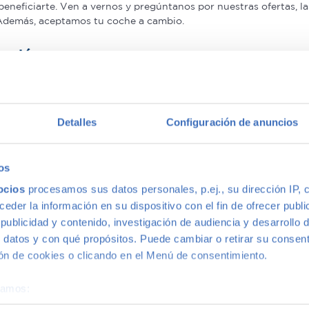
beneficiarte. Ven a vernos y pregúntanos por nuestras ofertas,
 Además, aceptamos tu coche a cambio.
antía
on mayor calidad, ya que nuestros vehículos pasan el más rigur
nuestros coches de segunda mano que le ofrecemos una Garantía 5
Detalles
Configuración de anuncios
multimarca
os
ocios
procesamos sus datos personales, p.ej., su dirección IP, 
ión más grande de Madrid, disponemos de una gran variedad de m
der la información en su dispositivo con el fin de ofrecer publi
s, con la mejor relación calidad-precio. O si lo prefieres, ven 
ublicidad y contenido, investigación de audiencia y desarrollo d
 datos y con qué propósitos. Puede cambiar o retirar su consent
n de cookies o clicando en el Menú de consentimiento.
éramos:
 sobre su ubicación geográfica que puede tener una precisión d