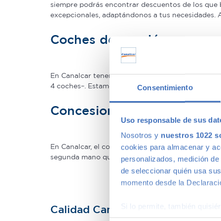
siempre podrás encontrar descuentos de los que 
excepcionales, adaptándonos a tus necesidades.
Coches de ocasión con gar
En Canalcar tenemos los coches de segunda mano c
4 coches–. Estamos tan seguros de la calidad de 
Consentimiento
Concesionario de ocasión 
Uso responsable de sus dat
Nosotros y
nuestros 1022 s
En Canalcar, el concesionario de coches de ocas
cookies para almacenar y acce
segunda mano que mejor se adapte a tus necesidade
personalizados, medición de p
de seleccionar quién usa sus
momento desde la Declaració
Si lo permite, también quisi
Calidad Canalcar
Recopilar información