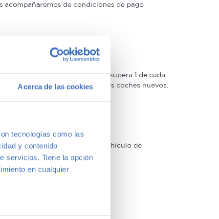
 las acompañaremos de condiciones de pago
oso control de calidad –solo lo supera 1 de cada
 Estrellas muy similar a la de los coches nuevos.
Acerca de las cookies
con tecnologías como las
arcas y modelos. Encuentra el vehículo de
cidad y contenido
a vernos y te aconsejamos.
e servicios. Tiene la opción
imiento en cualquier
e varios metros