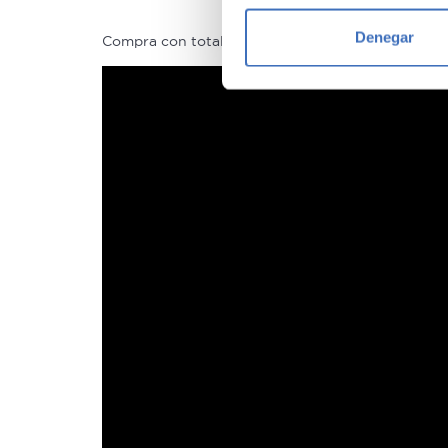
Identificar su disposi
Denegar
Compra con total tranquilidad, sólo 1 de cada 4 
Obtenga más información sob
datos
. Puede cambiar o reti
Las cookies de este sitio we
y analizar el tráfico. Ademá
redes sociales, publicidad y
que hayan recopilado a parti