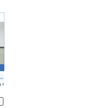
mes
0
€