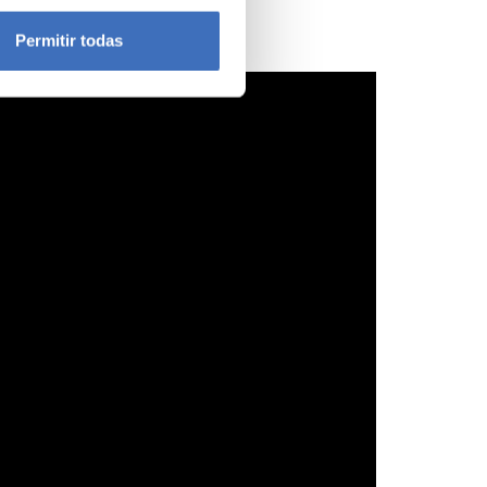
icas (huellas digitales)
Permitir todas
eferencias en la
sección de
e cookies.
 funciones de redes sociales
con nuestros partners de
ue les haya proporcionado o