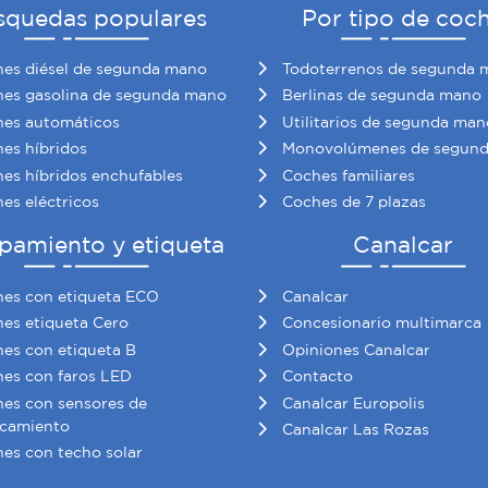
squedas populares
Por tipo de coc
es diésel de segunda mano
Todoterrenos de segunda 
es gasolina de segunda mano
Berlinas de segunda mano
es automáticos
Utilitarios de segunda man
es híbridos
Monovolúmenes de segun
es híbridos enchufables
Coches familiares
es eléctricos
Coches de 7 plazas
pamiento y etiqueta
Canalcar
es con etiqueta ECO
Canalcar
es etiqueta Cero
Concesionario multimarca
es con etiqueta B
Opiniones Canalcar
es con faros LED
Contacto
es con sensores de
Canalcar Europolis
camiento
Canalcar Las Rozas
es con techo solar