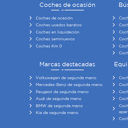
Coches de ocasión
Bú
Coches de ocasión
Coch
Coches usados baratos
Coch
Coches en liquidación
Coch
Coches seminuevos
Coch
Coches Km 0
Coch
Coch
Marcas destacadas
Equi
Volkswagen de segunda mano
Coch
Mercedes-Benz de segunda mano
Coch
Peugeot de segunda mano
Coch
Audi de segunda mano
Coch
BMW de segunda mano
Coch
apar
Kia de segunda mano
Coch