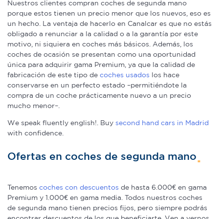
Nuestros clientes compran coches de segunda mano
de cookies.
porque estos tienen un precio menor que los nuevos, eso es
un hecho. La ventaja de hacerlo en Canalcar es que no estás
Las cookies de este sitio web se usan para personalizar
obligado a renunciar a la calidad o a la garantía por este
el contenido y los anuncios, ofrecer funciones de redes
motivo, ni siquiera en coches más básicos. Además, los
sociales y analizar el tráfico. Además, compartimos
coches de ocasión se presentan como una oportunidad
única para adquirir gama Premium, ya que la calidad de
información sobre el uso que haga del sitio web con
fabricación de este tipo de
coches usados
los hace
nuestros partners de redes sociales, publicidad y análisis
conservarse en un perfecto estado –permitiéndote la
web, quienes pueden combinarla con otra información
compra de un coche prácticamente nuevo a un precio
que les haya proporcionado o que hayan recopilado a
mucho menor–.
partir del uso que haya hecho de sus servicios.
We speak fluently english!. Buy
second hand cars in Madrid
with confidence.
Ofertas en coches de segunda mano
Tenemos
coches con descuentos
de hasta 6.000€ en gama
Premium y 1.000€ en gama media. Todos nuestros coches
de segunda mano tienen precios fijos, pero siempre podrás
encontrar descuentos de los que beneficiarte. Ven a vernos