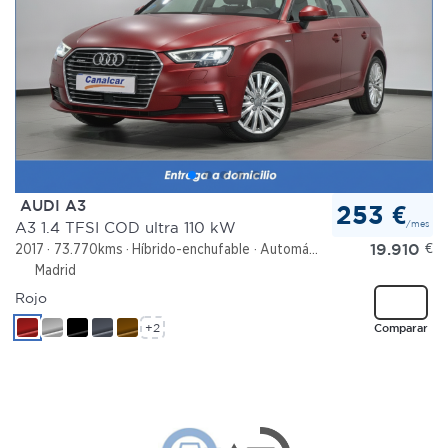
AUDI A3
253 €
/mes
A3 1.4 TFSI COD ultra 110 kW
19.910
€
2017
73.770kms
Híbrido-enchufable
Automático
Madrid
Rojo
+2
Comparar