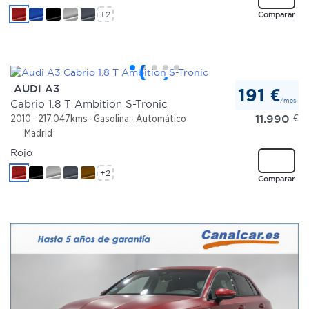
+2
Comparar
AUDI A3
191 €
/mes
Cabrio 1.8 T Ambition S-Tronic
11.990
€
2010
217.047kms
Gasolina
Automático
Madrid
Rojo
+2
Comparar