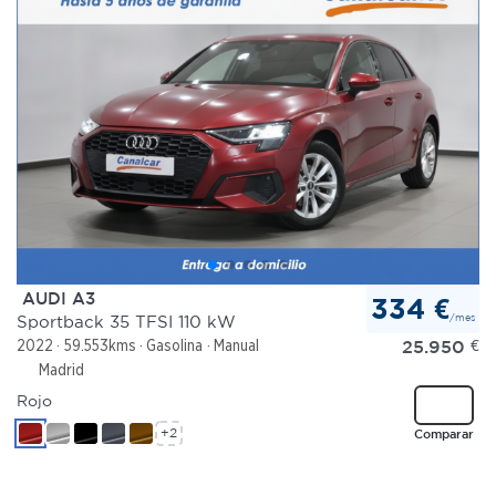
AUDI A3
334 €
/mes
Sportback 35 TFSI 110 kW
25.950
€
2022
59.553kms
Gasolina
Manual
Madrid
Rojo
+2
Comparar