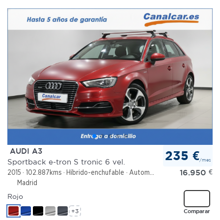
AUDI A3
235 €
/mes
Sportback e-tron S tronic 6 vel.
16.950
€
2015
102.887kms
Híbrido-enchufable
Automático
Madrid
Rojo
+3
Comparar