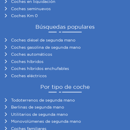
Coches en liquidación
sociales y analizar el tráfico. Además, compartimos
información sobre el uso que haga del sitio web con
Coches seminuevos
nuestros partners de redes sociales, publicidad y análisis
Coches Km 0
web, quienes pueden combinarla con otra información
Búsquedas populares
que les haya proporcionado o que hayan recopilado a
partir del uso que haya hecho de sus servicios.
Coches diésel de segunda mano
Coches gasolina de segunda mano
Coches automáticos
Coches híbridos
Coches híbridos enchufables
Coches eléctricos
Por tipo de coche
Todoterrenos de segunda mano
Berlinas de segunda mano
Utilitarios de segunda mano
Monovolúmenes de segunda mano
Coches familiares