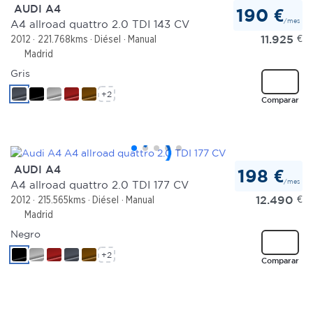
AUDI A4
190 €
/mes
A4 allroad quattro 2.0 TDI 143 CV
11.925
€
2012
221.768kms
Diésel
Manual
Madrid
Gris
+2
Comparar
AUDI A4
198 €
/mes
A4 allroad quattro 2.0 TDI 177 CV
12.490
€
2012
215.565kms
Diésel
Manual
Madrid
Negro
+2
Comparar