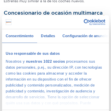
Estrellas muy similar a la de los coches nuevos.
Concesionario de ocasión multimarca
En Canalcar, el concesionario de coches de ocasión más
grande de Madrid, disponemos de una gran variedad de
Consentimiento
Detalles
Configuración de anuncios
marcas y modelos. Encuentra el vehículo de segunda mano
que mejor se adapte a tus necesidades, con la mejor
relación calidad-precio. O si lo prefieres, ven a vernos y te
Uso responsable de sus datos
aconsejamos.
Nosotros y
nuestros 1022 socios
procesamos sus
datos personales, p.ej., su dirección IP, con tecnologías
como las cookies para almacenar y acceder la
información en su dispositivo con el fin de ofrecer
Calidad Canalcar
publicidad y contenido personalizados, medición de
publicidad y contenido, investigación de audiencia y
Compra con total tranquilidad, sólo 1 de cada 4 coches
desarrollo de servicios. Tiene la opción de seleccionar
acaba siendo un coche Canalcar.
Saber más
.
quién usa sus datos y con qué propósitos. Puede
cambiar o retirar su consentimiento en cualquier