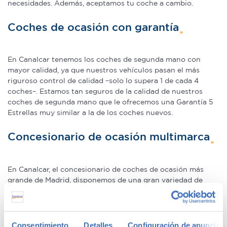
necesidades. Además, aceptamos tu coche a cambio.
Coches de ocasión con garantía
En Canalcar tenemos los coches de segunda mano con
mayor calidad, ya que nuestros vehículos pasan el más
riguroso control de calidad –solo lo supera 1 de cada 4
coches–. Estamos tan seguros de la calidad de nuestros
coches de segunda mano que le ofrecemos una Garantía 5
Estrellas muy similar a la de los coches nuevos.
Concesionario de ocasión multimarca
En Canalcar, el concesionario de coches de ocasión más
grande de Madrid, disponemos de una gran variedad de
marcas y modelos. Encuentra el vehículo de segunda mano
que mejor se adapte a tus necesidades, con la mejor
relación calidad-precio. O si lo prefieres, ven a vernos y te
aconsejamos.
Consentimiento
Detalles
Configuración de anuncios