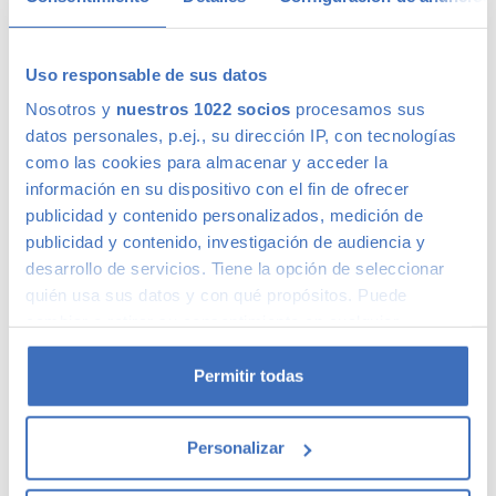
Uso responsable de sus datos
Calidad Canalcar
Nosotros y
nuestros 1022 socios
procesamos sus
datos personales, p.ej., su dirección IP, con tecnologías
como las cookies para almacenar y acceder la
Compra con total tranquilidad, sólo 1 de cada 4 coches
información en su dispositivo con el fin de ofrecer
acaba siendo un coche Canalcar.
Saber más
.
publicidad y contenido personalizados, medición de
publicidad y contenido, investigación de audiencia y
desarrollo de servicios. Tiene la opción de seleccionar
quién usa sus datos y con qué propósitos. Puede
cambiar o retirar su consentimiento en cualquier
momento desde la Declaración de cookies o clicando en
el Menú de consentimiento.
Permitir todas
Si lo permite, también quisiéramos:
Personalizar
Recopilar información sobre su ubicación
geográfica que puede tener una precisión de varios