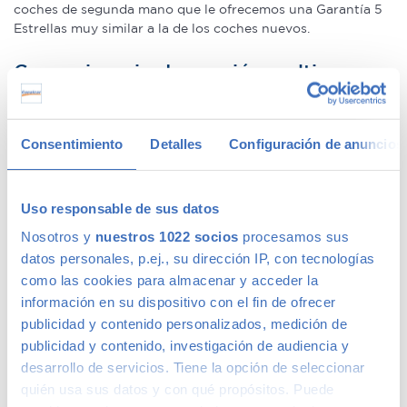
coches de segunda mano que le ofrecemos una Garantía 5
Estrellas muy similar a la de los coches nuevos.
Concesionario de ocasión multimarca
En Canalcar, el concesionario de coches de ocasión más
Consentimiento
Detalles
Configuración de anuncios
grande de Madrid, disponemos de una gran variedad de
marcas y modelos. Encuentra el vehículo de segunda mano
que mejor se adapte a tus necesidades, con la mejor
relación calidad-precio. O si lo prefieres, ven a vernos y te
Uso responsable de sus datos
aconsejamos.
Nosotros y
nuestros 1022 socios
procesamos sus
datos personales, p.ej., su dirección IP, con tecnologías
como las cookies para almacenar y acceder la
información en su dispositivo con el fin de ofrecer
Calidad Canalcar
publicidad y contenido personalizados, medición de
publicidad y contenido, investigación de audiencia y
desarrollo de servicios. Tiene la opción de seleccionar
Compra con total tranquilidad, sólo 1 de cada 4 coches
quién usa sus datos y con qué propósitos. Puede
acaba siendo un coche Canalcar.
Saber más
.