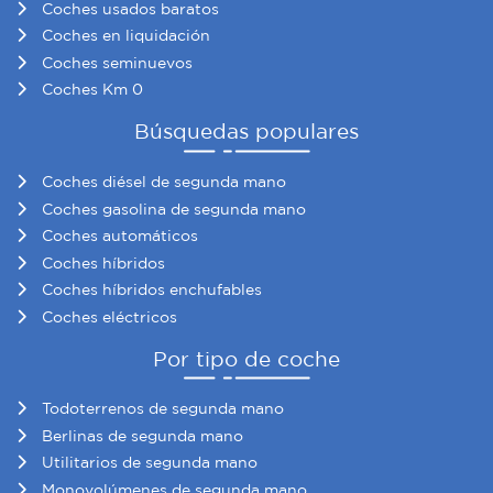
Coches usados baratos
sociales y analizar el tráfico. Además, compartimos
Coches en liquidación
información sobre el uso que haga del sitio web con
Coches seminuevos
nuestros partners de redes sociales, publicidad y análisis
Coches Km 0
web, quienes pueden combinarla con otra información
que les haya proporcionado o que hayan recopilado a
Búsquedas populares
partir del uso que haya hecho de sus servicios.
Coches diésel de segunda mano
Coches gasolina de segunda mano
Coches automáticos
Coches híbridos
Coches híbridos enchufables
Coches eléctricos
Por tipo de coche
Todoterrenos de segunda mano
Berlinas de segunda mano
Utilitarios de segunda mano
Monovolúmenes de segunda mano