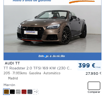
AUDI TT
399 €
/mes
TT Roadster 2.0 TFSI 169 KW (230 CV) quattro S tronic 6 vel.
27.950
€
2015
71.955kms
Gasolina
Automático
Madrid
Marrón
+2
Comparar