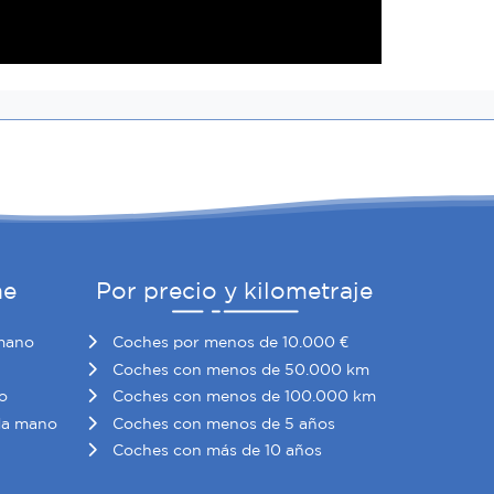
he
Por precio y kilometraje
mano
Coches por menos de 10.000 €
Coches con menos de 50.000 km
o
Coches con menos de 100.000 km
da mano
Coches con menos de 5 años
Coches con más de 10 años