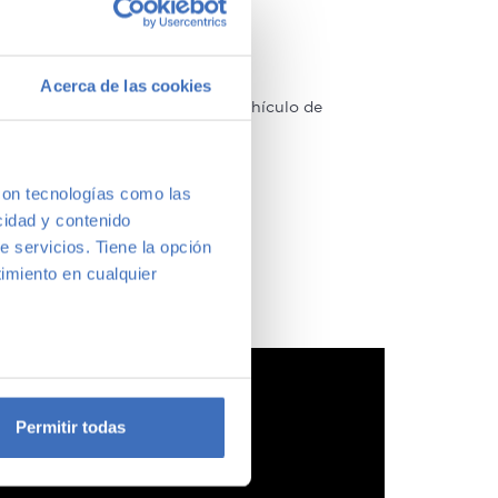
Acerca de las cookies
arcas y modelos. Encuentra el vehículo de
a vernos y te aconsejamos.
con tecnologías como las
cidad y contenido
e servicios. Tiene la opción
imiento en cualquier
e varios metros
icas (huellas digitales)
Permitir todas
eferencias en la
sección de
e cookies.