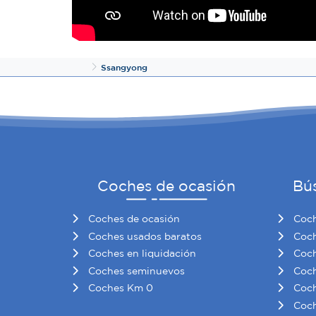
Inicio
Ssangyong
Coches de ocasión
Bú
Coches de ocasión
Coch
Coches usados baratos
Coch
Coches en liquidación
Coch
Coches seminuevos
Coch
Coches Km 0
Coch
Coch