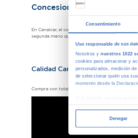
Concesionario de ocasión 
Consentimiento
En Canalcar, el concesionario de coches de ocas
segunda mano que mejor se adapte a tus necesidade
Uso responsable de sus dat
Nosotros y
nuestros 1022 s
cookies para almacenar y acce
Calidad Canalcar
personalizados, medición de p
de seleccionar quién usa sus
momento desde la Declaració
Compra con total tranquilidad, sólo 1 de cada 4 
Si lo permite, también quisi
Recopilar información
Identificar su disposi
Denegar
Obtenga más información sob
datos
. Puede cambiar o reti