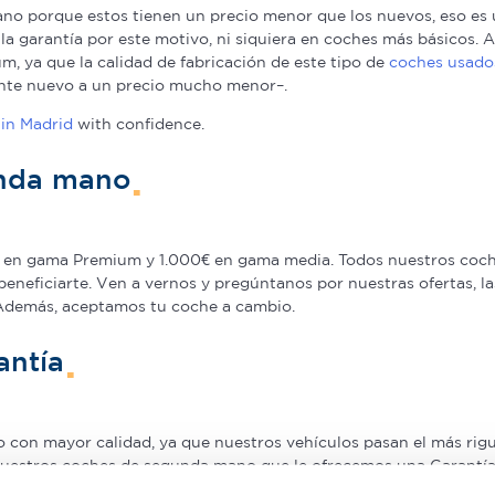
o porque estos tienen un precio menor que los nuevos, eso es u
a la garantía por este motivo, ni siquiera en coches más básicos
, ya que la calidad de fabricación de este tipo de
coches usado
nte nuevo a un precio mucho menor–.
in Madrid
with confidence.
unda mano
en gama Premium y 1.000€ en gama media. Todos nuestros coche
beneficiarte. Ven a vernos y pregúntanos por nuestras ofertas,
 Además, aceptamos tu coche a cambio.
antía
on mayor calidad, ya que nuestros vehículos pasan el más rigur
nuestros coches de segunda mano que le ofrecemos una Garantía 5