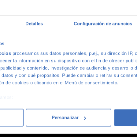
multimarca
Detalles
Configuración de anuncios
ión más grande de Madrid, disponemos de una gran variedad de m
s, con la mejor relación calidad-precio. O si lo prefieres, ven 
os
ocios
procesamos sus datos personales, p.ej., su dirección IP, 
der la información en su dispositivo con el fin de ofrecer publi
ublicidad y contenido, investigación de audiencia y desarrollo d
 datos y con qué propósitos. Puede cambiar o retirar su consent
n de cookies o clicando en el Menú de consentimiento.
coches acaba siendo un coche Canalcar.
Saber más
.
éramos:
 sobre su ubicación geográfica que puede tener una precisión d
tivo analizándolo activamente para buscar características específ
Personalizar
re cómo se procesan sus datos personales y establezca sus pr
rar su consentimiento en cualquier momento en la Declaración d