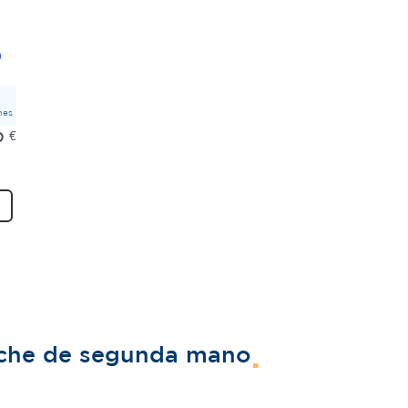
mes
0
€
oche de segunda mano