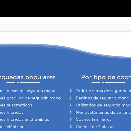
squedas populares
Por tipo de coc
es diésel de segunda mano
Todoterrenos de segunda 
es gasolina de segunda mano
Berlinas de segunda mano
es automáticos
Utilitarios de segunda man
es híbridos
Monovolúmenes de segun
es híbridos enchufables
Coches familiares
es eléctricos
Coches de 7 plazas