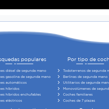
squedas populares
Por tipo de coc
es diésel de segunda mano
Todoterrenos de segunda 
es gasolina de segunda mano
Berlinas de segunda mano
es automáticos
Utilitarios de segunda man
es híbridos
Monovolúmenes de segun
es híbridos enchufables
Coches familiares
es eléctricos
Coches de 7 plazas