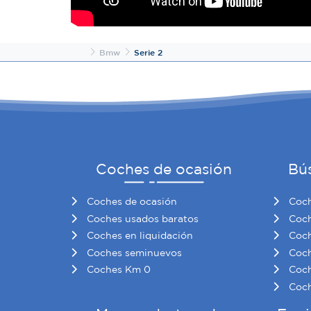
Inicio
Bmw
Serie 2
Coches de ocasión
Bú
Coches de ocasión
Coch
Coches usados baratos
Coch
Coches en liquidación
Coch
Coches seminuevos
Coch
Coches Km 0
Coch
Coch