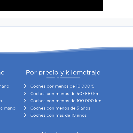
he
Por precio y kilometraje
mano
Coches por menos de 10.000 €
Coches con menos de 50.000 km
o
Coches con menos de 100.000 km
da mano
Coches con menos de 5 años
Coches con más de 10 años