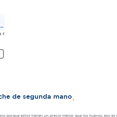
mes
0
€
oche de segunda mano
o porque estos tienen un precio menor que los nuevos, eso es u