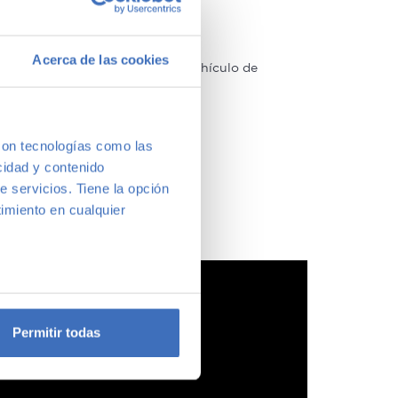
Acerca de las cookies
arcas y modelos. Encuentra el vehículo de
a vernos y te aconsejamos.
con tecnologías como las
cidad y contenido
e servicios. Tiene la opción
imiento en cualquier
e varios metros
icas (huellas digitales)
Permitir todas
eferencias en la
sección de
e cookies.