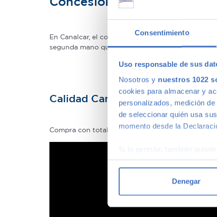
Concesionario de ocasión 
Consentimiento
En Canalcar, el concesionario de coches de ocas
segunda mano que mejor se adapte a tus necesidade
Uso responsable de sus dat
Nosotros y
nuestros 1022 s
cookies para almacenar y acce
Calidad Canalcar
personalizados, medición de p
de seleccionar quién usa sus
momento desde la Declaració
Compra con total tranquilidad, sólo 1 de cada 4 
Si lo permite, también quisi
Recopilar información
Identificar su disposi
Denegar
Obtenga más información sob
datos
. Puede cambiar o reti