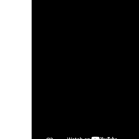
Las cookies de este sitio we
y analizar el tráfico. Ademá
redes sociales, publicidad y
que hayan recopilado a parti