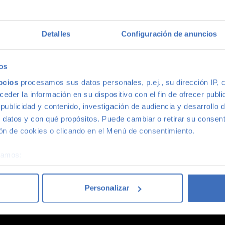
multimarca
Detalles
Configuración de anuncios
ión más grande de Madrid, disponemos de una gran variedad de m
s, con la mejor relación calidad-precio. O si lo prefieres, ven 
os
ocios
procesamos sus datos personales, p.ej., su dirección IP, 
der la información en su dispositivo con el fin de ofrecer publi
ublicidad y contenido, investigación de audiencia y desarrollo d
 datos y con qué propósitos. Puede cambiar o retirar su consent
n de cookies o clicando en el Menú de consentimiento.
coches acaba siendo un coche Canalcar.
Saber más
.
éramos:
 sobre su ubicación geográfica que puede tener una precisión d
tivo analizándolo activamente para buscar características específ
Personalizar
re cómo se procesan sus datos personales y establezca sus pr
rar su consentimiento en cualquier momento en la Declaración d