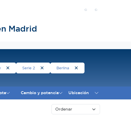
en Madrid
w
Serie 2
Berlina
ota
Cambio y potencia
Ubicación