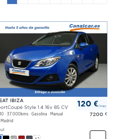
EAT IBIZA
120 €
/mes
ortCoupé Style 1.4 16v 85 CV
7200
€
10
37.000kms
Gasolina
Manual
Madrid
ul
+2