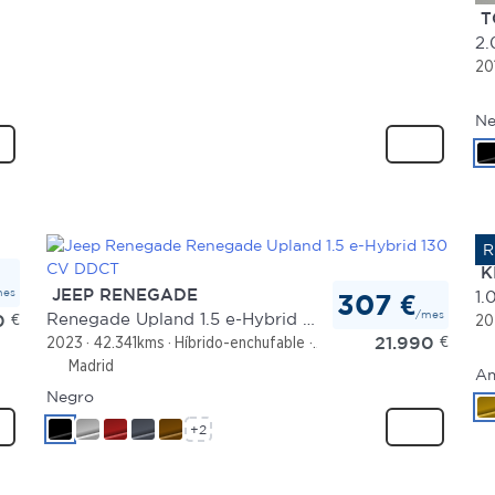
T
20
Ne
K
mes
JEEP RENEGADE
1.
307 €
/mes
Renegade Upland 1.5 e-Hybrid 130 CV DDCT
0
€
20
21.990
€
2023
42.341kms
Híbrido-enchufable
Automático
Madrid
Am
Negro
+2