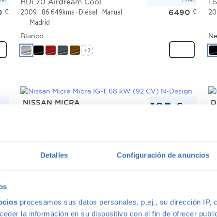
HDi 70 Airdream Cool
0
€
6490
€
2009
86.649kms
Diésel
Manual
20
Madrid
Blanco
Ne
+2
NISSAN MICRA
D
195 €
mes
/mes
Micra IG-T 68 kW (92 CV) N-Design
Sa
0
€
12.490
€
2021
57.271kms
Gasolina
Manual
20
Madrid
Azul
Ne
Detalles
Configuración de anuncios
+2
os
ocios
procesamos sus datos personales, p.ej., su dirección IP, 
der la información en su dispositivo con el fin de ofrecer publi
MINI MINI