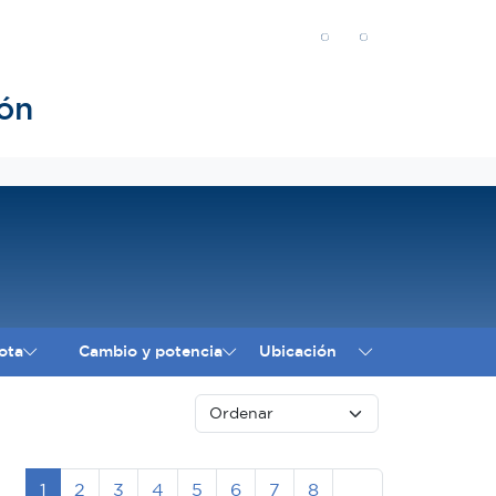
ón
ota
Cambio y potencia
Ubicación
Siguiente
1
2
3
4
5
6
7
8