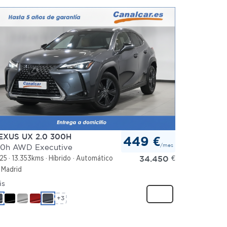
EXUS UX 2.0 300H
449 €
/mes
0h AWD Executive
34.450
€
25
13.353kms
Híbrido
Automático
Madrid
is
+3