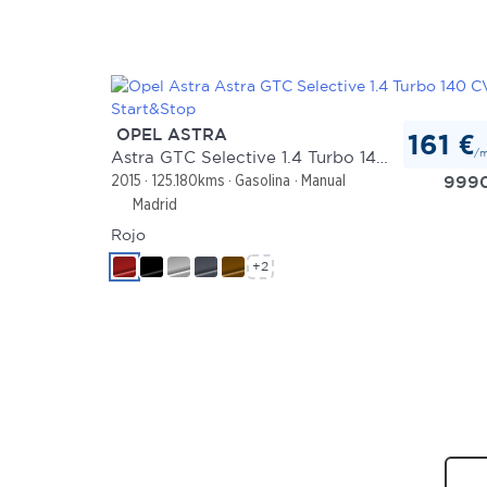
OPEL ASTRA
161 €
/
Astra GTC Selective 1.4 Turbo 140 CV Start&Stop
999
2015
125.180kms
Gasolina
Manual
Madrid
Rojo
+2