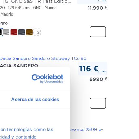
1.5 TGI GNC S&S FR Fast Edition 130
11.990
€
20
129.649kms
GNC
Manual
Madrid
gro
+2
ACIA SANDERO
116 €
/mes
ndero Stepway TCe 90
6990
€
13
177.478kms
Gasolina
Manual
Madrid
gro
Acerca de las cookies
+2
con tecnologías como las
cidad y contenido