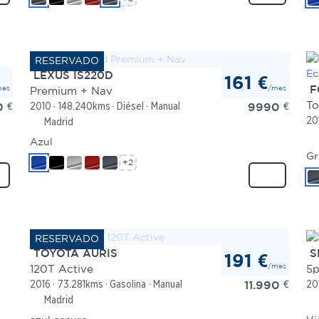
LEXUS IS220D
161 €
mes
/mes
F
Premium + Nav
0
€
9990
€
2010
148.240kms
Diésel
Manual
20
Madrid
Azul
Gr
+2
TOYOTA AURIS
S
191 €
/mes
120T Active
5p
11.990
€
2016
73.281kms
Gasolina
Manual
20
Madrid