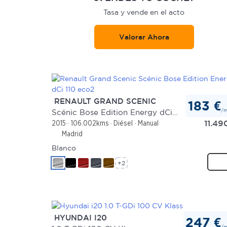
Tasa y vende en el acto
Valorar Ahora
RENAULT GRAND SCENIC
183 €
/
Scénic Bose Edition Energy dCi 110 eco2
11.49
2015
106.002kms
Diésel
Manual
Madrid
Blanco
+2
HYUNDAI I20
247 €
/