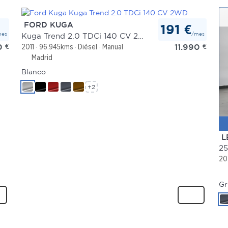
FORD KUGA
191 €
mes
/mes
Kuga Trend 2.0 TDCi 140 CV 2WD
0
€
11.990
€
2011
96.945kms
Diésel
Manual
Madrid
Blanco
+2
L
25
20
Gr