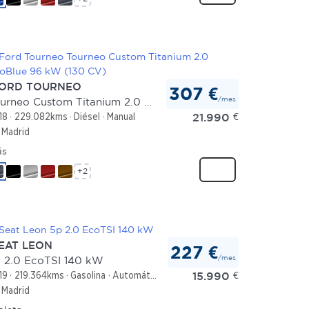
ORD TOURNEO
307 €
/mes
Tourneo Custom Titanium 2.0 EcoBlue 96 kW (130 CV)
21.990
€
18
229.082kms
Diésel
Manual
Madrid
is
+2
EAT LEON
227 €
/mes
 2.0 EcoTSI 140 kW
15.990
€
19
219.364kms
Gasolina
Automático
Madrid