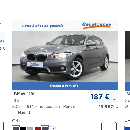
mes
0
€
BMW 118I
S
187 €
/mes
118i
Sp
13.950
€
2018
148.173kms
Gasolina
Manual
20
Madrid
Gris
Az
+3