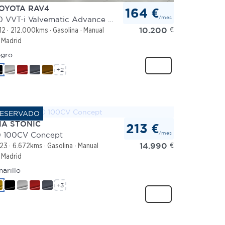
OYOTA RAV4
164 €
/mes
2.0 VVT-i Valvematic Advance 4x2
10.200
€
12
212.000kms
Gasolina
Manual
Madrid
gro
+2
IA STONIC
213 €
/mes
0 100CV Concept
14.990
€
23
6.672kms
Gasolina
Manual
Madrid
arillo
+3