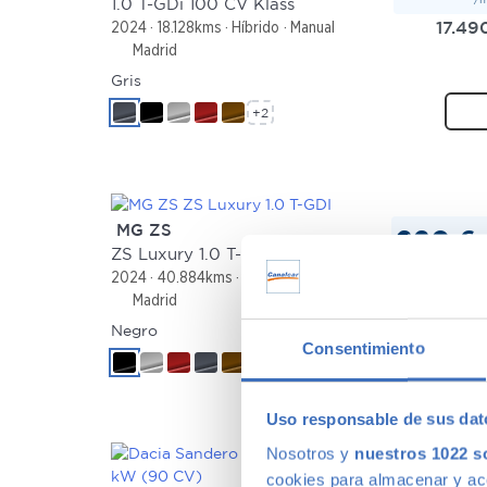
1.0 T-GDi 100 CV Klass
17.49
2024
18.128kms
Híbrido
Manual
Madrid
Gris
+2
MG ZS
220 €
/
ZS Luxury 1.0 T-GDI
15.49
2024
40.884kms
Gasolina
Manual
Madrid
Negro
Consentimiento
+2
Uso responsable de sus dat
Nosotros y
nuestros 1022 s
cookies para almacenar y acce