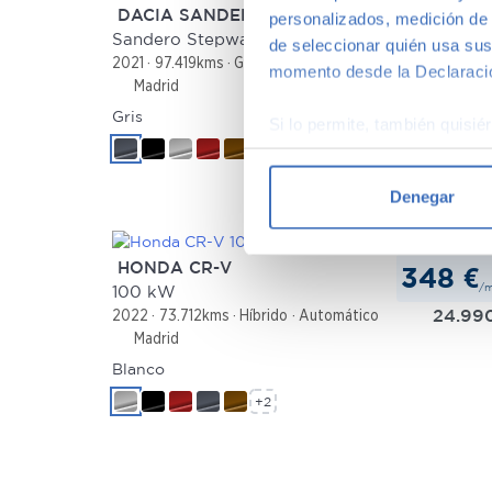
DACIA SANDERO
personalizados, medición de p
165 €
/
Sandero Stepway Essential TCe 67 kW (90 CV)
de seleccionar quién usa sus
10.49
2021
97.419kms
Gasolina
Manual
momento desde la Declaració
Madrid
Gris
Si lo permite, también quisi
+2
Recopilar información
Identificar su disposi
Denegar
Obtenga más información sob
datos
. Puede cambiar o reti
HONDA CR-V
348 €
/
Las cookies de este sitio we
100 kW
24.99
2022
73.712kms
Híbrido
Automático
y analizar el tráfico. Ademá
Madrid
redes sociales, publicidad y
que hayan recopilado a parti
Blanco
+2