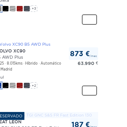
oleta
+3
OLVO XC90
873 €
/mes
 AWD Plus
63.990
€
25
8.015kms
Híbrido
Automático
Madrid
ul
+2
EAT LEON
187 €
/mes