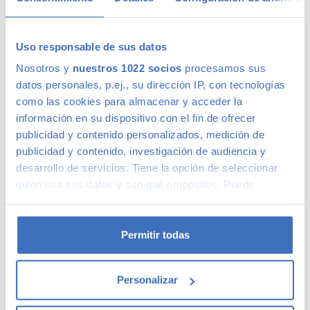
Uso responsable de sus datos
Calidad Canalcar
Nosotros y
nuestros 1022 socios
procesamos sus
datos personales, p.ej., su dirección IP, con tecnologías
como las cookies para almacenar y acceder la
Compra con total tranquilidad, sólo 1 de cada 4 coches
información en su dispositivo con el fin de ofrecer
acaba siendo un coche Canalcar.
Saber más
.
publicidad y contenido personalizados, medición de
publicidad y contenido, investigación de audiencia y
desarrollo de servicios. Tiene la opción de seleccionar
quién usa sus datos y con qué propósitos. Puede
cambiar o retirar su consentimiento en cualquier
momento desde la Declaración de cookies o clicando en
el Menú de consentimiento.
Permitir todas
Si lo permite, también quisiéramos:
Personalizar
Recopilar información sobre su ubicación
geográfica que puede tener una precisión de varios