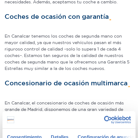
necesidades. Además, aceptamos tu coche a cambio.
Coches de ocasión con garantía
En Canalcar tenemos los coches de segunda mano con
mayor calidad, ya que nuestros vehículos pasan el más
riguroso control de calidad –solo lo supera 1 de cada 4
coches–. Estamos tan seguros de la calidad de nuestros
coches de segunda mano que le ofrecemos una Garantía 5
Estrellas muy similar a la de los coches nuevos.
Concesionario de ocasión multimarca
En Canalcar, el concesionario de coches de ocasión más
grande de Madrid, disponemos de una gran variedad de
marcas y modelos. Encuentra el vehículo de segunda mano
que mejor se adapte a tus necesidades, con la mejor
relación calidad-precio. O si lo prefieres, ven a vernos y te
aconsejamos.
Consentimiento
Detalles
Configuración de anuncios