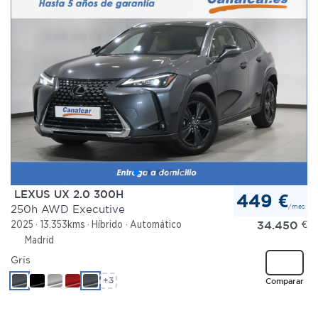
LEXUS UX 2.0 300H
449 €
/mes
250h AWD Executive
34.450
€
2025
13.353kms
Híbrido
Automático
Madrid
Gris
+3
Comparar