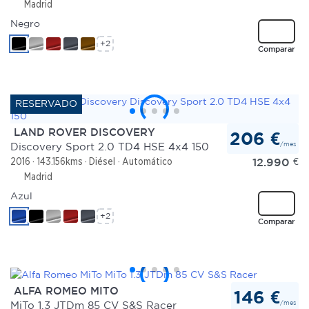
Madrid
Negro
+2
Comparar
LAND ROVER DISCOVERY
206 €
/mes
Discovery Sport 2.0 TD4 HSE 4x4 150
12.990
€
2016
143.156kms
Diésel
Automático
Madrid
Azul
+2
Comparar
ALFA ROMEO MITO
146 €
/mes
MiTo 1.3 JTDm 85 CV S&S Racer