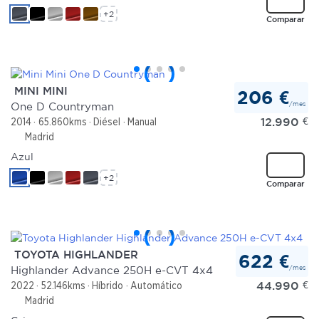
+2
Comparar
MINI MINI
206 €
/mes
One D Countryman
12.990
€
2014
65.860kms
Diésel
Manual
Madrid
Azul
+2
Comparar
TOYOTA HIGHLANDER
622 €
/mes
Highlander Advance 250H e-CVT 4x4
44.990
€
2022
52.146kms
Híbrido
Automático
Madrid