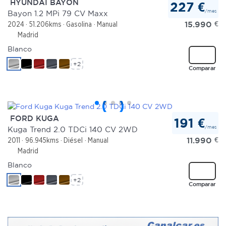
HYUNDAI BAYON
227 €
/mes
Bayon 1.2 MPi 79 CV Maxx
Las cookies de este sitio web se usan para personalizar
15.990
€
2024
51.206kms
Gasolina
Manual
el contenido y los anuncios, ofrecer funciones de redes
Madrid
sociales y analizar el tráfico. Además, compartimos
Blanco
información sobre el uso que haga del sitio web con
+2
Comparar
nuestros partners de redes sociales, publicidad y análisis
web, quienes pueden combinarla con otra información
que les haya proporcionado o que hayan recopilado a
partir del uso que haya hecho de sus servicios.
FORD KUGA
191 €
/mes
Kuga Trend 2.0 TDCi 140 CV 2WD
11.990
€
2011
96.945kms
Diésel
Manual
Madrid
Blanco
+2
Comparar