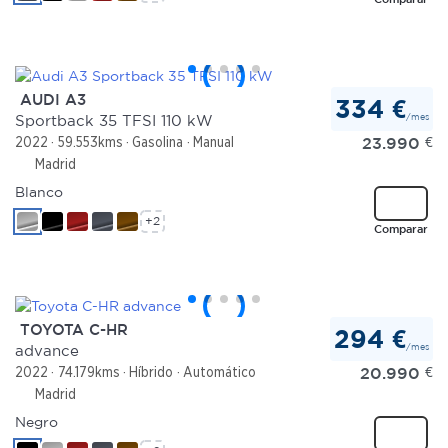
AUDI A3
334 €
/mes
Sportback 35 TFSI 110 kW
23.990
€
2022
59.553kms
Gasolina
Manual
Madrid
Blanco
+2
Comparar
TOYOTA C-HR
294 €
/mes
advance
20.990
€
2022
74.179kms
Híbrido
Automático
Madrid
Negro