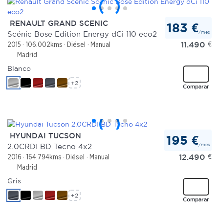
RENAULT GRAND SCENIC
183 €
/mes
Scénic Bose Edition Energy dCi 110 eco2
11.490
€
2015
106.002kms
Diésel
Manual
Madrid
Blanco
+2
Comparar
HYUNDAI TUCSON
195 €
/mes
2.0CRDI BD Tecno 4x2
12.490
€
2016
164.794kms
Diésel
Manual
Madrid
Gris
+2
Comparar