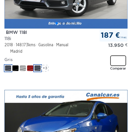
BMW 118I
187 €
/mes
118i
13.950
€
2018
148.173kms
Gasolina
Manual
Madrid
Gris
+3
Comparar