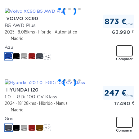
VOLVO XC90
873 €
/mes
B5 AWD Plus
63.990
€
2025
8.015kms
Híbrido
Automático
Madrid
Azul
+2
Comparar
HYUNDAI I20
247 €
/mes
1.0 T-GDi 100 CV Klass
17.490
€
2024
18.128kms
Híbrido
Manual
Madrid
Gris
+2
Comparar