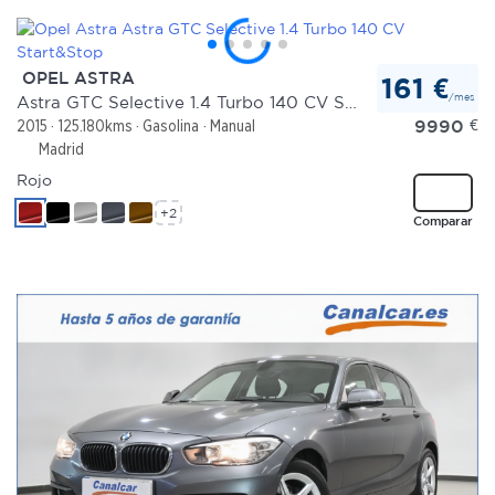
OPEL ASTRA
161 €
/mes
Astra GTC Selective 1.4 Turbo 140 CV Start&Stop
9990
€
2015
125.180kms
Gasolina
Manual
Madrid
Rojo
+2
Comparar