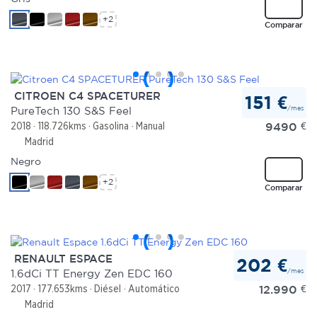
+2
Comparar
CITROEN C4 SPACETURER
151 €
/mes
PureTech 130 S&S Feel
9490
€
2018
118.726kms
Gasolina
Manual
Madrid
Negro
+2
Comparar
RENAULT ESPACE
202 €
/mes
1.6dCi TT Energy Zen EDC 160
12.990
€
2017
177.653kms
Diésel
Automático
Madrid