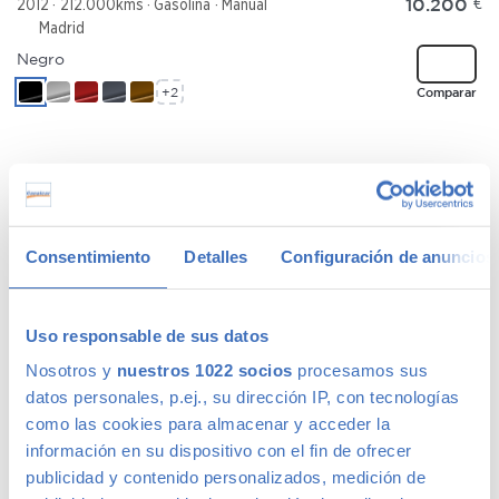
10.200
€
2012
212.000kms
Gasolina
Manual
Madrid
Negro
+2
Comparar
MAZDA MAZDA3
91 €
/mes
2.0CRTD Sportive
Consentimiento
Detalles
Configuración de anuncios
5290
€
2009
199.489kms
Diésel
Manual
Madrid
Rojo
Uso responsable de sus datos
+2
Comparar
Nosotros y
nuestros 1022 socios
procesamos sus
datos personales, p.ej., su dirección IP, con tecnologías
como las cookies para almacenar y acceder la
información en su dispositivo con el fin de ofrecer
publicidad y contenido personalizados, medición de
JEEP RENEGADE