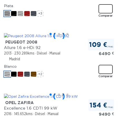
Plata
+3
Comparar
PEUGEOT 2008
109 €
/mes
Allure 1.6 e-HDi 92
6490
€
2013
230.289kms
Diésel
Manual
Madrid
Blanco
+2
Comparar
OPEL ZAFIRA
154 €
/mes
Excellence 1.6 CDTI 99 kW
9490
€
2016
145.652kms
Diésel
Manual