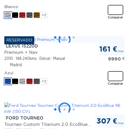
Blanco
+2
Comparar
LEXUS IS220D
161 €
/mes
Premium + Nav
9990
€
2010
148.240kms
Diésel
Manual
Madrid
Azul
+2
Comparar
FORD TOURNEO
307 €
/mes
Tourneo Custom Titanium 2.0 EcoBlue 96 kW (130 CV)