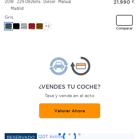
21.990
€
2018
229.082kms
Diésel
Manual
Madrid
Gris
+2
Comparar
¿VENDES TU COCHE?
Tasa y vende en el acto
Valorar Ahora