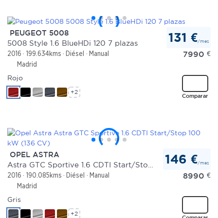
PEUGEOT 5008
131 €
/mes
5008 Style 1.6 BlueHDi 120 7 plazas
7990
€
2016
199.634kms
Diésel
Manual
Madrid
Rojo
+2
Comparar
OPEL ASTRA
146 €
/mes
Astra GTC Sportive 1.6 CDTI Start/Stop 100 kW (136 CV)
8990
€
2016
190.085kms
Diésel
Manual
Madrid
Gris
+2
Comparar