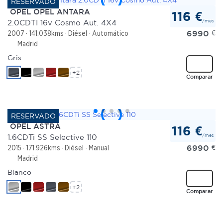
OPEL OPEL ANTARA
116 €
/mes
2.0CDTI 16v Cosmo Aut. 4X4
6990
€
2007
141.038kms
Diésel
Automático
Madrid
Gris
+2
Comparar
OPEL ASTRA
116 €
/mes
1.6CDTi SS Selective 110
6990
€
2015
171.926kms
Diésel
Manual
Madrid
Blanco
+2
Comparar