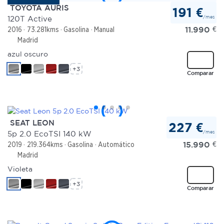
TOYOTA AURIS
191 €
/mes
120T Active
11.990
€
2016
73.281kms
Gasolina
Manual
Madrid
azul oscuro
+3
Comparar
SEAT LEON
227 €
/mes
5p 2.0 EcoTSI 140 kW
15.990
€
2019
219.364kms
Gasolina
Automático
Madrid
Violeta
+3
Comparar