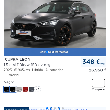
CUPRA LEON
348 €
/mes
1.5 etsi 110kvw 150 cv dsg
26.950
€
2023
61.905kms
Híbrido
Automático
Madrid
Negro
+3
Comparar