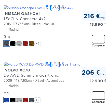
NISSAN QASHQAI
216 €
/mes
1.5dCi N-Connecta 4x2
13.990
€
2016
117.733kms
Diésel
Manual
Madrid
Gris
+2
Comparar
VOLVO XC70
206 €
/mes
D5 AWD Summum Geartronic
12.990
€
2009
148.730kms
Diésel
Automático
Madrid
Azul
+2
Comparar