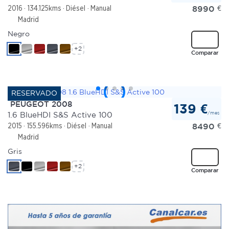
8990
€
2016
134.125kms
Diésel
Manual
Madrid
Negro
+2
Comparar
PEUGEOT 2008
139 €
/mes
1.6 BlueHDI S&S Active 100
8490
€
2015
155.596kms
Diésel
Manual
Madrid
Gris
+2
Comparar