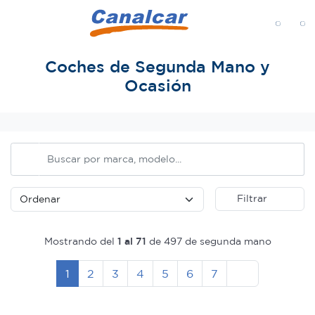
MENÚ
Coches de Segunda Mano y
Ocasión
Inicio
Filtrar
Mostrando del
1 al 71
de 497 de segunda mano
Siguiente
1
2
3
4
5
6
7