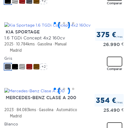
+2
Comparar
KIA SPORTAGE
375 €
/mes
1.6 TGDi Concept 4x2 160cv
26.990
€
2025
10.784kms
Gasolina
Manual
Madrid
Gris
+2
Comparar
MERCEDES-BENZ CLASE A 200
354 €
/mes
25.490
€
2023
84.083kms
Gasolina
Automático
Madrid
Blanco