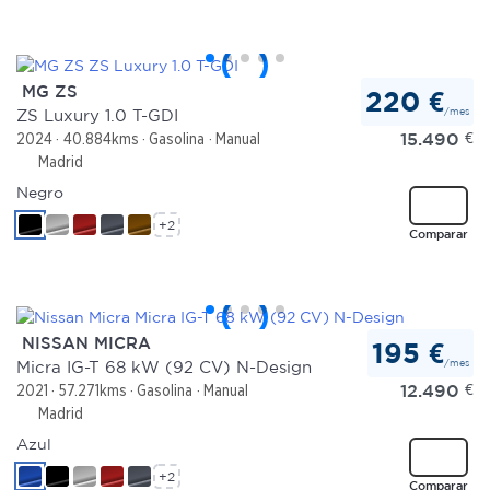
MG ZS
220 €
/mes
ZS Luxury 1.0 T-GDI
15.490
€
2024
40.884kms
Gasolina
Manual
Madrid
Negro
+2
Comparar
NISSAN MICRA
195 €
/mes
Micra IG-T 68 kW (92 CV) N-Design
12.490
€
2021
57.271kms
Gasolina
Manual
Madrid
Azul
+2
Comparar