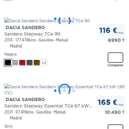
DACIA SANDERO
116 €
/mes
Sandero Stepway TCe 90
6990
€
2013
177.478kms
Gasolina
Manual
Madrid
Negro
+2
Comparar
DACIA SANDERO
165 €
/mes
Sandero Stepway Essential TCe 67 kW (90 CV)
10.490
€
2021
97.419kms
Gasolina
Manual
Madrid
Gris