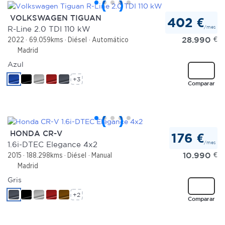
VOLKSWAGEN TIGUAN
402 €
/mes
R-Line 2.0 TDI 110 kW
28.990
€
2022
69.059kms
Diésel
Automático
Madrid
Azul
+3
Comparar
HONDA CR-V
176 €
/mes
1.6i-DTEC Elegance 4x2
10.990
€
2015
188.298kms
Diésel
Manual
Madrid
Gris
+2
Comparar