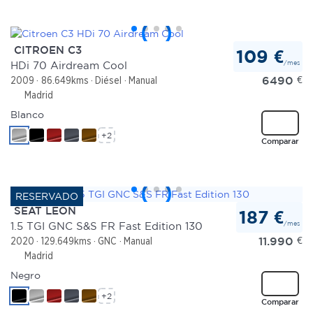
CITROEN C3
109 €
/mes
HDi 70 Airdream Cool
6490
€
2009
86.649kms
Diésel
Manual
Madrid
Blanco
+2
Comparar
SEAT LEON
187 €
/mes
1.5 TGI GNC S&S FR Fast Edition 130
11.990
€
2020
129.649kms
GNC
Manual
Madrid
Negro
+2
Comparar