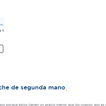
mes
0
€
oche de segunda mano
o porque estos tienen un precio menor que los nuevos, eso es u