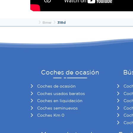
Inicio
Bmw
318d
Coches de ocasión
Bú
Coches de ocasión
Coch
Coches usados baratos
Coch
Coches en liquidación
Coch
Coches seminuevos
Coch
Coches Km 0
Coch
Coch