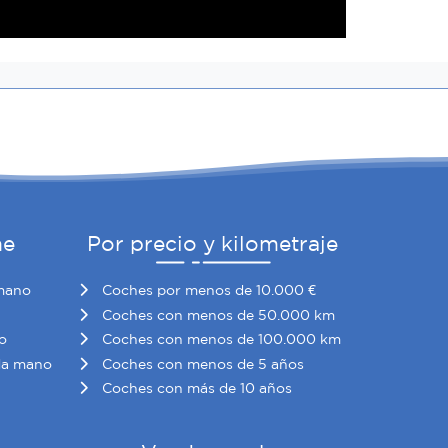
he
Por precio y kilometraje
mano
Coches por menos de 10.000 €
Coches con menos de 50.000 km
o
Coches con menos de 100.000 km
da mano
Coches con menos de 5 años
Coches con más de 10 años