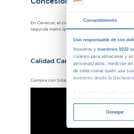
Concesionario de ocasión 
Consentimiento
En Canalcar, el concesionario de coches de ocas
segunda mano que mejor se adapte a tus necesidade
Uso responsable de sus dat
Nosotros y
nuestros 1022 s
cookies para almacenar y acce
Calidad Canalcar
personalizados, medición de p
de seleccionar quién usa sus
momento desde la Declaració
Compra con total tranquilidad, sólo 1 de cada 4 
Si lo permite, también quisi
Recopilar información
Identificar su disposi
Denegar
Obtenga más información sob
datos
. Puede cambiar o reti