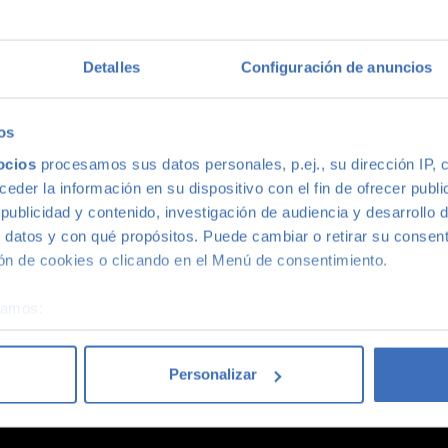
multimarca
Detalles
Configuración de anuncios
ión más grande de Madrid, disponemos de una gran variedad de m
s, con la mejor relación calidad-precio. O si lo prefieres, ven 
os
ocios
procesamos sus datos personales, p.ej., su dirección IP, 
der la información en su dispositivo con el fin de ofrecer publi
ublicidad y contenido, investigación de audiencia y desarrollo d
 datos y con qué propósitos. Puede cambiar o retirar su consent
n de cookies o clicando en el Menú de consentimiento.
coches acaba siendo un coche Canalcar.
Saber más
.
éramos:
 sobre su ubicación geográfica que puede tener una precisión d
tivo analizándolo activamente para buscar características específ
Personalizar
re cómo se procesan sus datos personales y establezca sus pr
rar su consentimiento en cualquier momento en la Declaración d