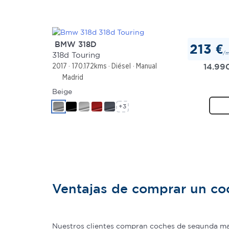
BMW 318D
213 €
/
318d Touring
14.99
2017
170.172kms
Diésel
Manual
Madrid
Beige
+3
Ventajas de comprar un c
Nuestros clientes compran coches de segunda man