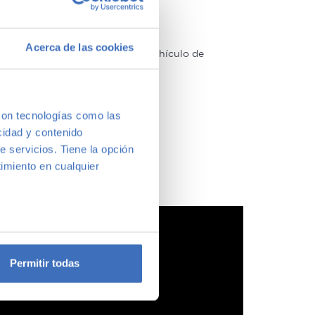
Acerca de las cookies
arcas y modelos. Encuentra el vehículo de
a vernos y te aconsejamos.
con tecnologías como las
cidad y contenido
e servicios. Tiene la opción
imiento en cualquier
e varios metros
icas (huellas digitales)
Permitir todas
eferencias en la
sección de
e cookies.