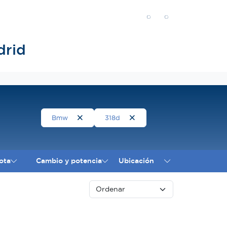
drid
Bmw
318d
ota
Cambio y potencia
Ubicación