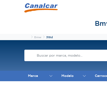
Bmw
Inicio
Bmw
318d
Marca
Modelo
Carroc