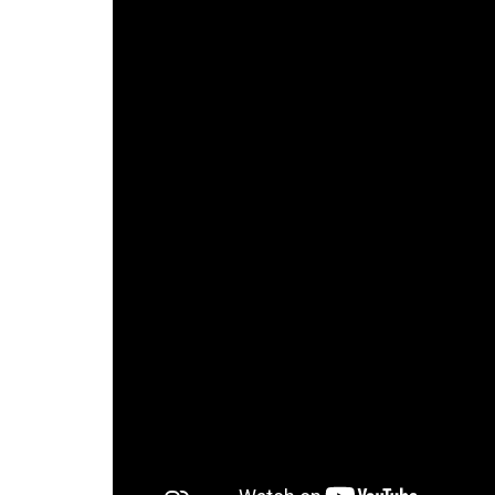
Las cookies de este sitio we
y analizar el tráfico. Ademá
redes sociales, publicidad y
que hayan recopilado a parti