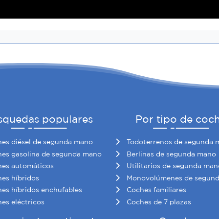
squedas populares
Por tipo de coc
es diésel de segunda mano
Todoterrenos de segunda 
es gasolina de segunda mano
Berlinas de segunda mano
es automáticos
Utilitarios de segunda man
es híbridos
Monovolúmenes de segun
es híbridos enchufables
Coches familiares
es eléctricos
Coches de 7 plazas