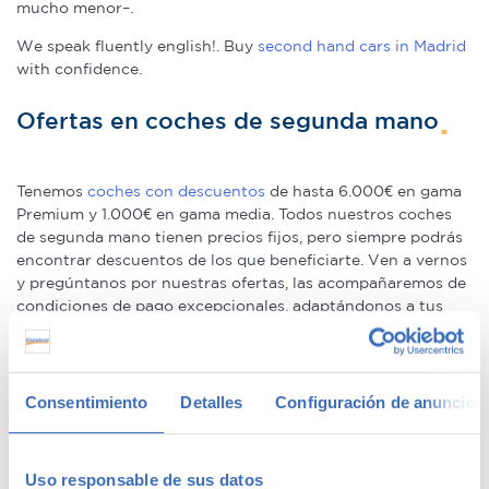
mucho menor–.
We speak fluently english!. Buy
second hand cars in Madrid
with confidence.
Ofertas en coches de segunda mano
Tenemos
coches con descuentos
de hasta 6.000€ en gama
Premium y 1.000€ en gama media. Todos nuestros coches
de segunda mano tienen precios fijos, pero siempre podrás
encontrar descuentos de los que beneficiarte. Ven a vernos
y pregúntanos por nuestras ofertas, las acompañaremos de
condiciones de pago excepcionales, adaptándonos a tus
necesidades. Además, aceptamos tu coche a cambio.
Coches de ocasión con garantía
Consentimiento
Detalles
Configuración de anuncios
En Canalcar tenemos los coches de segunda mano con
mayor calidad, ya que nuestros vehículos pasan el más
Uso responsable de sus datos