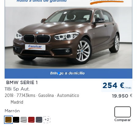
BMW SERIE 1
254 €
/mes
118i 5p Aut.
19.950
€
2018
77.143kms
Gasolina
Automático
Madrid
Marrón
+2
Comparar