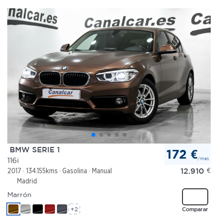
BMW SERIE 1
172 €
/mes
116i
12.910
€
2017
134.155kms
Gasolina
Manual
Madrid
Marrón
+2
Comparar