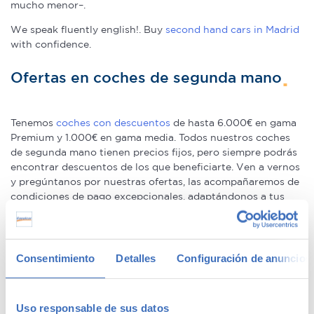
mucho menor–.
We speak fluently english!. Buy
second hand cars in Madrid
with confidence.
Ofertas en coches de segunda mano
Tenemos
coches con descuentos
de hasta 6.000€ en gama
Premium y 1.000€ en gama media. Todos nuestros coches
de segunda mano tienen precios fijos, pero siempre podrás
encontrar descuentos de los que beneficiarte. Ven a vernos
y pregúntanos por nuestras ofertas, las acompañaremos de
condiciones de pago excepcionales, adaptándonos a tus
necesidades. Además, aceptamos tu coche a cambio.
Coches de ocasión con garantía
Consentimiento
Detalles
Configuración de anuncios
En Canalcar tenemos los coches de segunda mano con
mayor calidad, ya que nuestros vehículos pasan el más
Uso responsable de sus datos