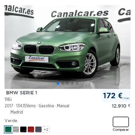
BMW SERIE 1
172 €
/mes
116i
12.910
€
2017
134.155kms
Gasolina
Manual
Madrid
Verde
+2
Comparar