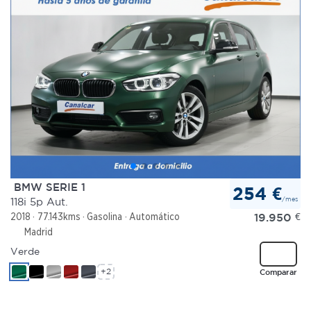
BMW SERIE 1
254 €
/mes
118i 5p Aut.
19.950
€
2018
77.143kms
Gasolina
Automático
Madrid
Verde
+2
Comparar