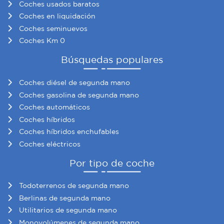
Coches usados baratos
sociales y analizar el tráfico. Además, compartimos
Coches en liquidación
información sobre el uso que haga del sitio web con
Coches seminuevos
nuestros partners de redes sociales, publicidad y análisis
Coches Km 0
web, quienes pueden combinarla con otra información
que les haya proporcionado o que hayan recopilado a
Búsquedas populares
partir del uso que haya hecho de sus servicios.
Coches diésel de segunda mano
Coches gasolina de segunda mano
Coches automáticos
Coches híbridos
Coches híbridos enchufables
Coches eléctricos
Por tipo de coche
Todoterrenos de segunda mano
Berlinas de segunda mano
Utilitarios de segunda mano
Monovolúmenes de segunda mano