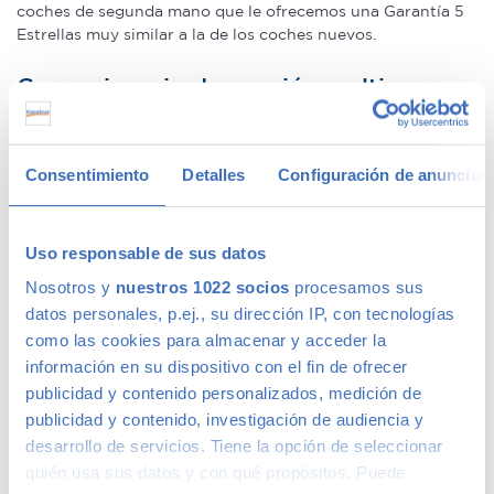
coches de segunda mano que le ofrecemos una Garantía 5
Estrellas muy similar a la de los coches nuevos.
Concesionario de ocasión multimarca
En Canalcar, el concesionario de coches de ocasión más
Consentimiento
Detalles
Configuración de anuncios
grande de Madrid, disponemos de una gran variedad de
marcas y modelos. Encuentra el vehículo de segunda mano
que mejor se adapte a tus necesidades, con la mejor
relación calidad-precio. O si lo prefieres, ven a vernos y te
Uso responsable de sus datos
aconsejamos.
Nosotros y
nuestros 1022 socios
procesamos sus
datos personales, p.ej., su dirección IP, con tecnologías
como las cookies para almacenar y acceder la
información en su dispositivo con el fin de ofrecer
Calidad Canalcar
publicidad y contenido personalizados, medición de
publicidad y contenido, investigación de audiencia y
desarrollo de servicios. Tiene la opción de seleccionar
Compra con total tranquilidad, sólo 1 de cada 4 coches
quién usa sus datos y con qué propósitos. Puede
acaba siendo un coche Canalcar.
Saber más
.