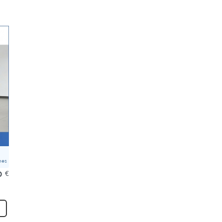
mes
0
€