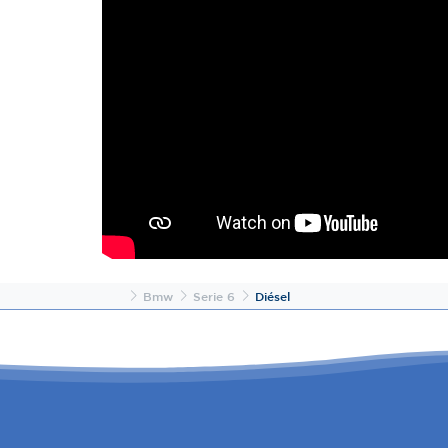
Inicio
Bmw
Serie 6
Diésel