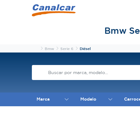
Bmw Ser
Inicio
Bmw
Serie 6
Diésel
Marca
Modelo
Carroc