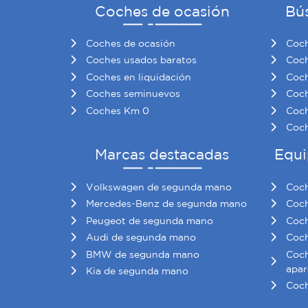
Coches de ocasión
Bú
Coches de ocasión
Coch
Coches usados baratos
Coch
Coches en liquidación
Coch
Coches seminuevos
Coch
Coches Km 0
Coch
Coch
Marcas destacadas
Equi
Volkswagen de segunda mano
Coch
Mercedes-Benz de segunda mano
Coch
Peugeot de segunda mano
Coch
Audi de segunda mano
Coch
BMW de segunda mano
Coch
apar
Kia de segunda mano
Coch