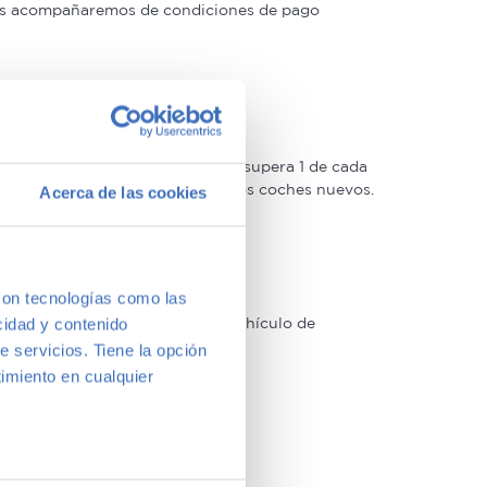
 las acompañaremos de condiciones de pago
oso control de calidad –solo lo supera 1 de cada
 Estrellas muy similar a la de los coches nuevos.
Acerca de las cookies
con tecnologías como las
arcas y modelos. Encuentra el vehículo de
cidad y contenido
a vernos y te aconsejamos.
e servicios. Tiene la opción
imiento en cualquier
e varios metros