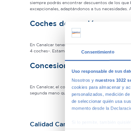
siempre podrás encontrar descuentos de los que 
excepcionales, adaptándonos a tus necesidades.
Coches de ocasión con gar
En Canalcar tenemos los coches de segunda mano c
4 coches–. Estamos tan seguros de la calidad de 
Consentimiento
Concesionario de ocasión 
Uso responsable de sus dat
Nosotros y
nuestros 1022 s
En Canalcar, el concesionario de coches de ocas
cookies para almacenar y acce
segunda mano que mejor se adapte a tus necesidade
personalizados, medición de p
de seleccionar quién usa sus
momento desde la Declaració
Si lo permite, también quisi
Calidad Canalcar
Recopilar información