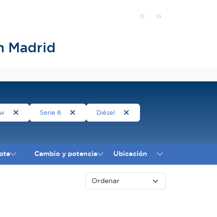
n Madrid
mw
Serie 6
Diésel
ota
Cambio y potencia
Ubicación