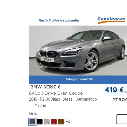
BMW SERIE 6
419 €
/
640d xDrive Gran Coupé
27.90
2016
112.000kms
Diésel
Automático
Madrid
Gris
+2