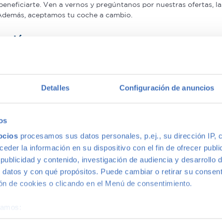
beneficiarte. Ven a vernos y pregúntanos por nuestras ofertas,
 Además, aceptamos tu coche a cambio.
antía
on mayor calidad, ya que nuestros vehículos pasan el más rigur
nuestros coches de segunda mano que le ofrecemos una Garantía 5
Detalles
Configuración de anuncios
multimarca
os
ocios
procesamos sus datos personales, p.ej., su dirección IP, 
ión más grande de Madrid, disponemos de una gran variedad de m
der la información en su dispositivo con el fin de ofrecer publi
s, con la mejor relación calidad-precio. O si lo prefieres, ven 
ublicidad y contenido, investigación de audiencia y desarrollo d
 datos y con qué propósitos. Puede cambiar o retirar su consent
n de cookies o clicando en el Menú de consentimiento.
éramos:
 sobre su ubicación geográfica que puede tener una precisión d