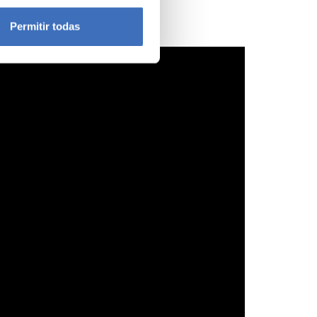
icas (huellas digitales)
Permitir todas
eferencias en la
sección de
e cookies.
 funciones de redes sociales
con nuestros partners de
ue les haya proporcionado o