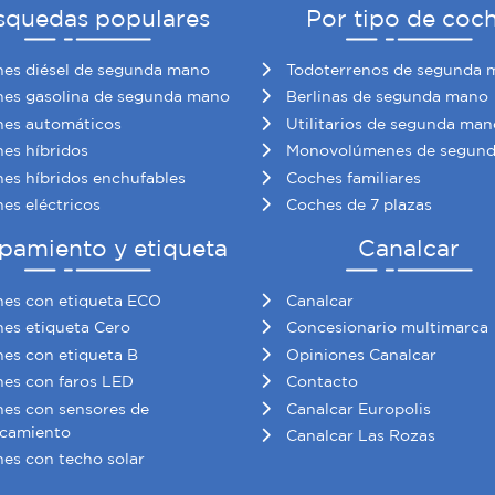
squedas populares
Por tipo de coc
es diésel de segunda mano
Todoterrenos de segunda 
es gasolina de segunda mano
Berlinas de segunda mano
es automáticos
Utilitarios de segunda man
es híbridos
Monovolúmenes de segun
es híbridos enchufables
Coches familiares
es eléctricos
Coches de 7 plazas
pamiento y etiqueta
Canalcar
es con etiqueta ECO
Canalcar
es etiqueta Cero
Concesionario multimarca
es con etiqueta B
Opiniones Canalcar
es con faros LED
Contacto
es con sensores de
Canalcar Europolis
camiento
Canalcar Las Rozas
es con techo solar