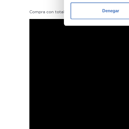
Identificar su disposi
Denegar
Compra con total tranquilidad, sólo 1 de cada 4 
Obtenga más información sob
datos
. Puede cambiar o reti
Las cookies de este sitio we
y analizar el tráfico. Ademá
redes sociales, publicidad y
que hayan recopilado a parti