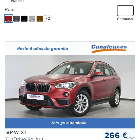
Madrid
Rojo
+2
Comparar
BMW X1
266 €
/mes
X1 sDrive18d Aut.