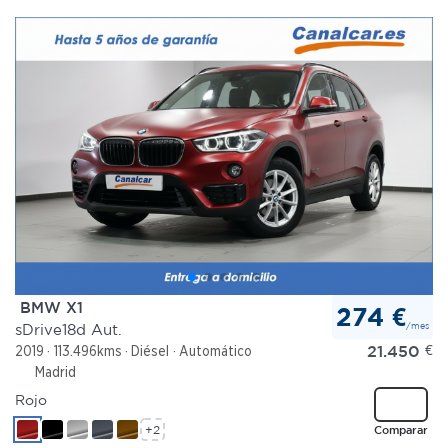
BMW X1
274 €
/mes
sDrive18d Aut.
21.450
€
2019
113.496kms
Diésel
Automático
Madrid
Rojo
+2
Comparar