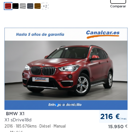
+2
Comparar
BMW X1
216 €
/mes
X1 sDrive18d
15.950
€
2016
185.676kms
Diésel
Manual