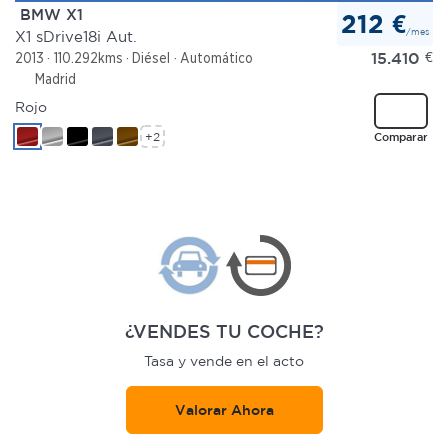
BMW X1
212 €
/mes
X1 sDrive18i Aut.
15.410
€
2013
110.292kms
Diésel
Automático
Madrid
Rojo
+2
Comparar
¿VENDES TU COCHE?
Tasa y vende en el acto
Valorar Ahora