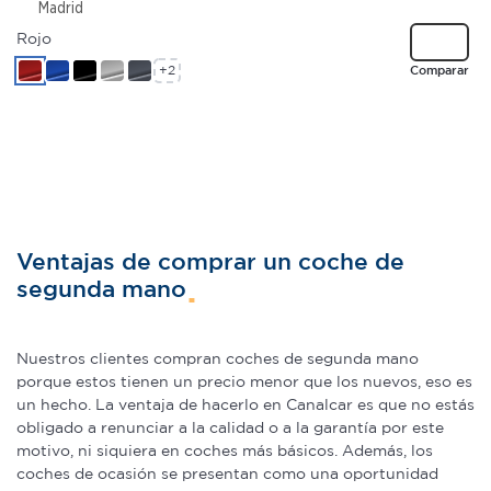
Madrid
el contenido y los anuncios, ofrecer funciones de redes
Rojo
sociales y analizar el tráfico. Además, compartimos
+2
Comparar
información sobre el uso que haga del sitio web con
nuestros partners de redes sociales, publicidad y análisis
web, quienes pueden combinarla con otra información
que les haya proporcionado o que hayan recopilado a
partir del uso que haya hecho de sus servicios.
Ventajas de comprar un coche de
segunda mano
Nuestros clientes compran coches de segunda mano
porque estos tienen un precio menor que los nuevos, eso es
un hecho. La ventaja de hacerlo en Canalcar es que no estás
obligado a renunciar a la calidad o a la garantía por este
motivo, ni siquiera en coches más básicos. Además, los
coches de ocasión se presentan como una oportunidad