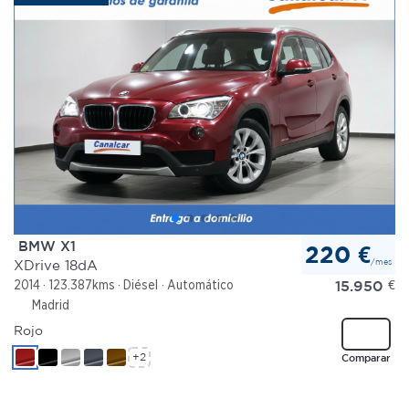
BMW X1
220 €
/mes
XDrive 18dA
15.950
€
2014
123.387kms
Diésel
Automático
Madrid
Rojo
+2
Comparar