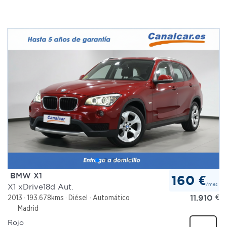
BMW X1
160 €
/mes
X1 xDrive18d Aut.
11.910
€
2013
193.678kms
Diésel
Automático
Madrid
Rojo