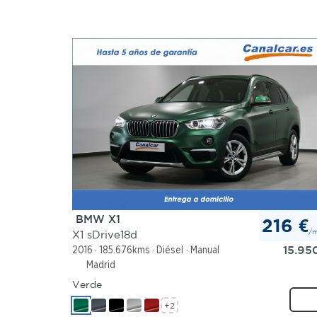
BMW X1
216 €
/
X1 sDrive18d
15.95
2016
185.676kms
Diésel
Manual
Madrid
Verde
+2