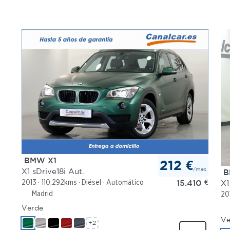
BMW X1
212 €
/mes
X1 sDrive18i Aut.
B
15.410
€
2013
110.292kms
Diésel
Automático
X1
Madrid
20
Verde
Ve
+2