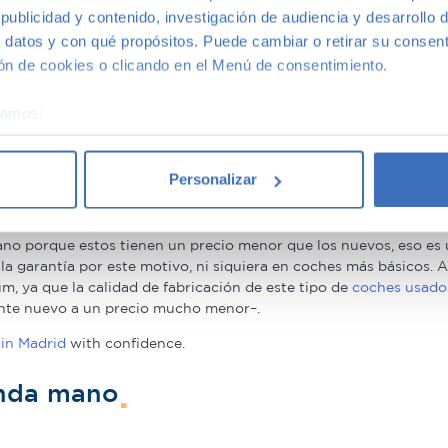
ublicidad y contenido, investigación de audiencia y desarrollo d
 datos y con qué propósitos. Puede cambiar o retirar su consent
n de cookies o clicando en el Menú de consentimiento.
éramos:
 sobre su ubicación geográfica que puede tener una precisión d
tivo analizándolo activamente para buscar características específ
oche de segunda mano
Personalizar
re cómo se procesan sus datos personales y establezca sus pr
rar su consentimiento en cualquier momento en la Declaración d
o porque estos tienen un precio menor que los nuevos, eso es u
b se usan para personalizar el contenido y los anuncios, ofrecer
a la garantía por este motivo, ni siquiera en coches más básicos
, ya que la calidad de fabricación de este tipo de
coches usado
s, compartimos información sobre el uso que haga del sitio web 
nte nuevo a un precio mucho menor–.
 análisis web, quienes pueden combinarla con otra información q
r del uso que haya hecho de sus servicios.
in Madrid
with confidence.
unda mano