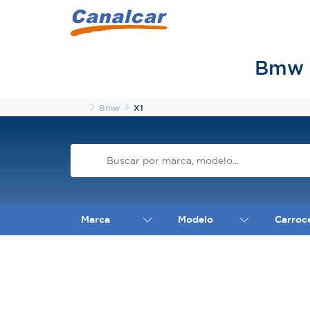
Bmw X
Inicio
Bmw
X1
Marca
Modelo
Carroc