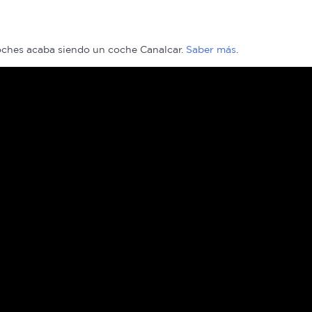
coches acaba siendo un coche Canalcar.
Saber más
.