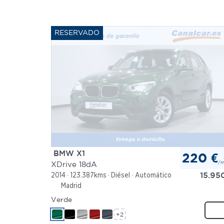
BMW X1
220 €
/
XDrive 18dA
15.95
2014
123.387kms
Diésel
Automático
Madrid
Verde
+2