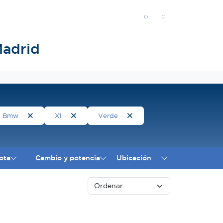
adrid
Bmw
X1
Verde
ota
Cambio y potencia
Ubicación