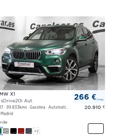
MW X1
266 €
/mes
 sDrive20i Aut.
20.910
€
17
99.833kms
Gasolina
Automático
Madrid
rde
+2