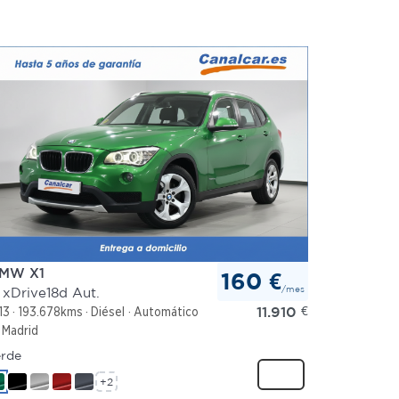
MW X1
160 €
/mes
 xDrive18d Aut.
11.910
€
13
193.678kms
Diésel
Automático
Madrid
rde
+2