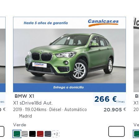
BMW X1
B
266 €
mes
/mes
X1 sDrive18d Aut.
X1
0
€
20.905
€
2019
119.024kms
Diésel
Automático
20
Madrid
Verde
Ve
+2