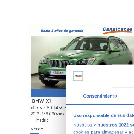
Consentimiento
BMW X1
190 €
/
xDrive18d 143CV
13.88
2012
138.090kms
Diésel
Manual
Uso responsable de sus dat
Madrid
Nosotros y
nuestros 1022 s
Verde
cookies para almacenar y acce