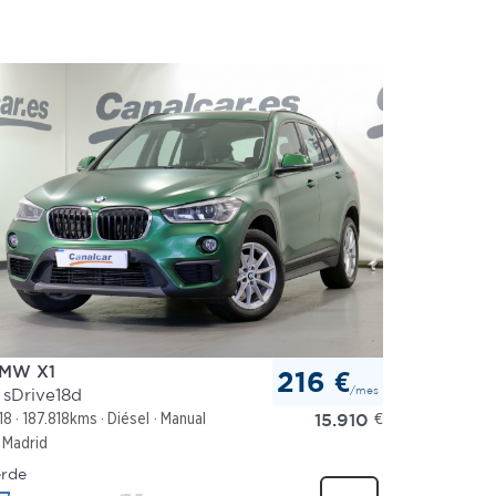
MW X1
216 €
/mes
 sDrive18d
15.910
€
18
187.818kms
Diésel
Manual
Madrid
rde