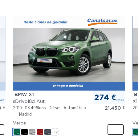
BMW X1
B
274 €
mes
/mes
sDrive18d Aut.
X1
0
€
21.450
€
2019
113.496kms
Diésel
Automático
20
Madrid
Verde
Ve
+2