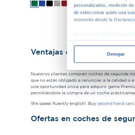
+2
personalizados, medición de p
de seleccionar quién usa sus
momento desde la Declaració
Si lo permite, también quisi
Recopilar información
Identificar su disposi
Ventajas de comprar un c
Denegar
Obtenga más información sob
datos
. Puede cambiar o reti
Nuestros clientes compran coches de segunda man
Las cookies de este sitio we
que no estás obligado a renunciar a la calidad o 
una oportunidad única para adquirir gama Premium
y analizar el tráfico. Ademá
permitiéndote la compra de un coche prácticame
redes sociales, publicidad y
que hayan recopilado a parti
We speak fluently english!. Buy
second hand cars 
Ofertas en coches de seg