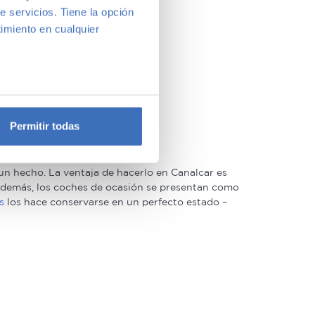
e servicios. Tiene la opción
imiento en cualquier
e varios metros
icas (huellas digitales)
Permitir todas
eferencias en la
sección de
e cookies.
n hecho. La ventaja de hacerlo en Canalcar es
 funciones de redes sociales
. Además, los coches de ocasión se presentan como
s
los hace conservarse en un perfecto estado –
con nuestros partners de
ue les haya proporcionado o