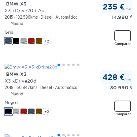
BMW X3
235 €
/mes
X3 xDrive20d Aut.
14.990
€
2015
182.596kms
Diésel
Automático
Madrid
Gris
+2
Comparar
BMW X3
428 €
/mes
X3 xDrive20d
30.990
€
2018
60.847kms
Diésel
Automático
Madrid
Negro
+2
Comparar