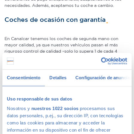
necesidades. Además, aceptamos tu coche a cambio.
Coches de ocasión con garantía
En Canalcar tenemos los coches de segunda mano con
mayor calidad, ya que nuestros vehículos pasan el más
riguroso control de calidad –solo lo supera 1 de cada 4
coches–. Estamos tan seguros de la calidad de nuestros
coches de segunda mano que le ofrecemos una Garantía 5
Estrellas muy similar a la de los coches nuevos.
Consentimiento
Detalles
Configuración de anuncios
Concesionario de ocasión multimarca
Uso responsable de sus datos
En Canalcar, el concesionario de coches de ocasión más
Nosotros y
nuestros 1022 socios
procesamos sus
grande de Madrid, disponemos de una gran variedad de
datos personales, p.ej., su dirección IP, con tecnologías
marcas y modelos. Encuentra el vehículo de segunda mano
que mejor se adapte a tus necesidades, con la mejor
como las cookies para almacenar y acceder la
relación calidad-precio. O si lo prefieres, ven a vernos y te
información en su dispositivo con el fin de ofrecer