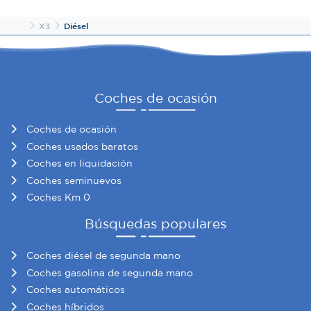
consentimiento en cualquier momento en la Declaración
de cookies.
Inicio
X3
Diésel
Las cookies de este sitio web se usan para personalizar
el contenido y los anuncios, ofrecer funciones de redes
sociales y analizar el tráfico. Además, compartimos
Coches de ocasión
información sobre el uso que haga del sitio web con
nuestros partners de redes sociales, publicidad y análisis
Coches de ocasión
web, quienes pueden combinarla con otra información
Coches usados baratos
que les haya proporcionado o que hayan recopilado a
Coches en liquidación
partir del uso que haya hecho de sus servicios.
Coches seminuevos
Coches Km 0
Búsquedas populares
Coches diésel de segunda mano
Coches gasolina de segunda mano
Coches automáticos
Coches híbridos