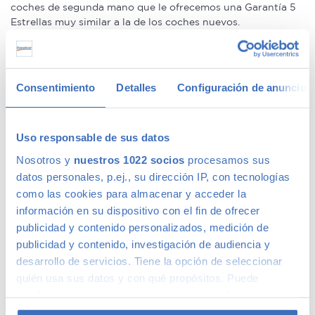
coches de segunda mano que le ofrecemos una Garantía 5
Estrellas muy similar a la de los coches nuevos.
Concesionario de ocasión multimarca
Consentimiento
Detalles
Configuración de anuncios
En Canalcar, el concesionario de coches de ocasión más
grande de Madrid, disponemos de una gran variedad de
marcas y modelos. Encuentra el vehículo de segunda mano
Uso responsable de sus datos
que mejor se adapte a tus necesidades, con la mejor
Nosotros y
nuestros 1022 socios
procesamos sus
relación calidad-precio. O si lo prefieres, ven a vernos y te
aconsejamos.
datos personales, p.ej., su dirección IP, con tecnologías
como las cookies para almacenar y acceder la
información en su dispositivo con el fin de ofrecer
publicidad y contenido personalizados, medición de
publicidad y contenido, investigación de audiencia y
Calidad Canalcar
desarrollo de servicios. Tiene la opción de seleccionar
quién usa sus datos y con qué propósitos. Puede
Compra con total tranquilidad, sólo 1 de cada 4 coches
cambiar o retirar su consentimiento en cualquier
acaba siendo un coche Canalcar.
Saber más
.
momento desde la Declaración de cookies o clicando en