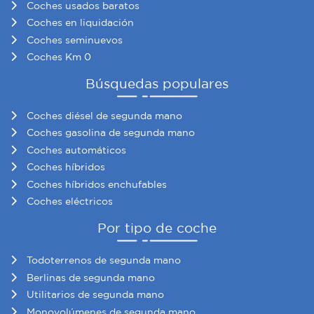
Coches usados baratos
información sobre el uso que haga del sitio web con
Coches en liquidación
nuestros partners de redes sociales, publicidad y análisis
Coches seminuevos
web, quienes pueden combinarla con otra información
Coches Km 0
que les haya proporcionado o que hayan recopilado a
partir del uso que haya hecho de sus servicios.
Búsquedas populares
Coches diésel de segunda mano
Coches gasolina de segunda mano
Coches automáticos
Coches híbridos
Coches híbridos enchufables
Coches eléctricos
Por tipo de coche
Todoterrenos de segunda mano
Berlinas de segunda mano
Utilitarios de segunda mano
Monovolúmenes de segunda mano