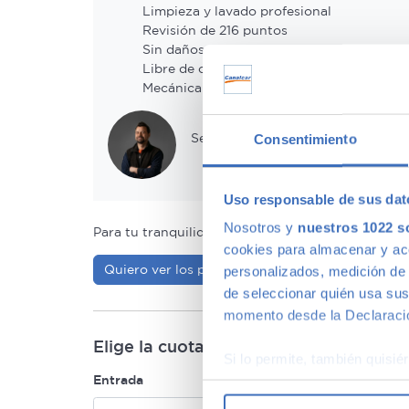
Limpieza y lavado profesional
Revisión de 216 puntos
Sin daños estructurales
Libre de cargas
Mecánica garantizada
Sergio ha revisado este coche.
Consentimiento
Uso responsable de sus dat
Nosotros y
nuestros 1022 s
Para tu tranquilidad hacemos una revisión de
216
cookies para almacenar y acce
Quiero ver los puntos de revisión
personalizados, medición de p
de seleccionar quién usa sus
momento desde la Declaració
Elige la cuota que mejor se adapte a ti
Si lo permite, también quisi
Entrada
Elige plazo(mese
Recopilar información
Identificar su disposi