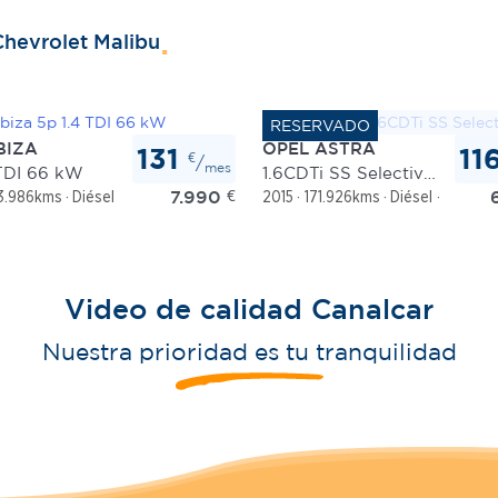
hevrolet Malibu
BIZA
OPEL ASTRA
131
11
€
/
mes
 TDI 66 kW
1.6CDTi SS Selective 110
7.990
€
3.986kms
Diésel
Manual
2015
171.926kms
Diésel
Manual
Video de calidad Canalcar
Nuestra prioridad es tu tranquilidad