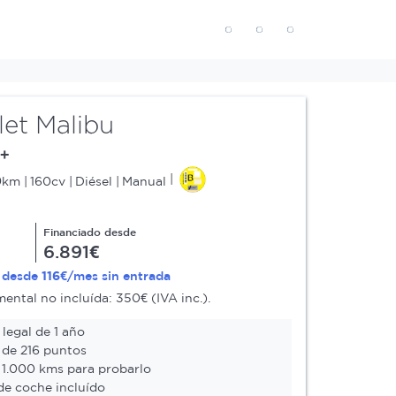
let Malibu
T+
9km
160cv
Diésel
Manual
Financiado desde
6.891€
116€
a desde
/mes sin entrada
ntal no incluída: 350€ (IVA inc.).
legal de 1 año
 de 216 puntos
 1.000 kms para probarlo
e coche incluído