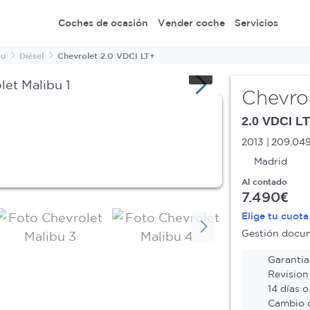
Coches de ocasión
Vender coche
Servicios
bu
Diésel
Chevrolet 2.0 VDCI LT+
Chevro
2.0 VDCI L
2013
209.04
Madrid
Al contado
7.490€
Elige tu cuot
Gestión docume
Garantia 
Revision
14 días o
Cambio d