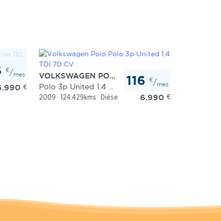
6
€
/
mes
VOLKSWAGEN POLO
116
€
/
mes
Polo 3p United 1.4 TDI 70 CV
6.990
€
6.990
€
2009
124.429kms
Diésel
Manual