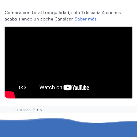
el contenido y los anuncios, ofrecer funciones de redes
sociales y analizar el tráfico. Además, compartimos
Compra con total tranquilidad, sólo 1 de cada 4 coches
información sobre el uso que haga del sitio web con
acaba siendo un coche Canalcar.
Saber más
.
nuestros partners de redes sociales, publicidad y análisis
web, quienes pueden combinarla con otra información
que les haya proporcionado o que hayan recopilado a
partir del uso que haya hecho de sus servicios.
Inicio
Citroen
C3