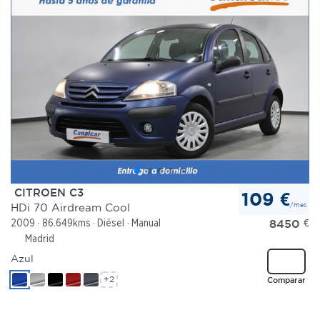
CITROEN C3
109 €
/mes
HDi 70 Airdream Cool
8450
€
2009
86.649kms
Diésel
Manual
Madrid
Azul
+2
Comparar