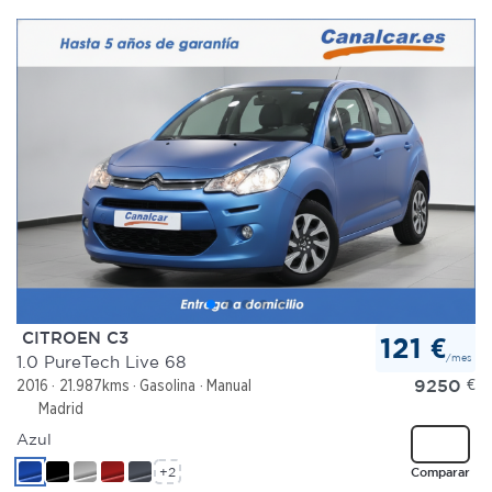
CITROEN C3
121 €
/mes
1.0 PureTech Live 68
9250
€
2016
21.987kms
Gasolina
Manual
Madrid
Azul
+2
Comparar