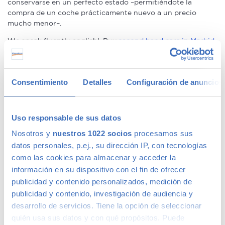
conservarse en un perfecto estado –permitiéndote la
compra de un coche prácticamente nuevo a un precio
mucho menor–.
We speak fluently english!. Buy
second hand cars in Madrid
with confidence.
Ofertas en coches de segunda mano
Consentimiento
Detalles
Configuración de anuncios
Tenemos
coches con descuentos
de hasta 6.000€ en gama
Uso responsable de sus datos
Premium y 1.000€ en gama media. Todos nuestros coches
de segunda mano tienen precios fijos, pero siempre podrás
Nosotros y
nuestros 1022 socios
procesamos sus
encontrar descuentos de los que beneficiarte. Ven a vernos
datos personales, p.ej., su dirección IP, con tecnologías
y pregúntanos por nuestras ofertas, las acompañaremos de
como las cookies para almacenar y acceder la
condiciones de pago excepcionales, adaptándonos a tus
información en su dispositivo con el fin de ofrecer
necesidades. Además, aceptamos tu coche a cambio.
publicidad y contenido personalizados, medición de
Coches de ocasión con garantía
publicidad y contenido, investigación de audiencia y
desarrollo de servicios. Tiene la opción de seleccionar
quién usa sus datos y con qué propósitos. Puede