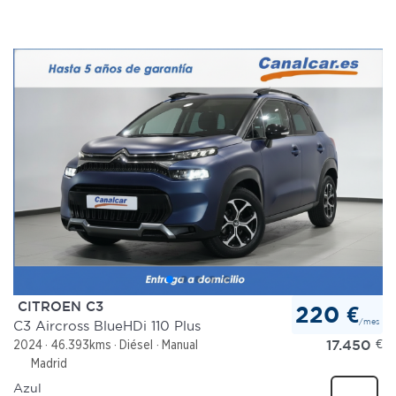
CITROEN C3
220 €
/mes
C3 Aircross BlueHDi 110 Plus
17.450
€
2024
46.393kms
Diésel
Manual
Madrid
Azul