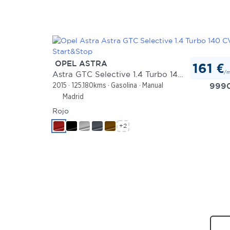
OPEL ASTRA
161 €
/
Astra GTC Selective 1.4 Turbo 140 CV Start&Stop
999
2015
125.180kms
Gasolina
Manual
Madrid
Rojo
+2