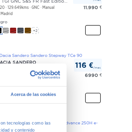
1.5 TGI GNC S&S FR Fast Edition 130
11.990
€
20
129.649kms
GNC
Manual
Madrid
gro
+2
ACIA SANDERO
116 €
/mes
ndero Stepway TCe 90
6990
€
13
177.478kms
Gasolina
Manual
Madrid
gro
Acerca de las cookies
+2
con tecnologías como las
cidad y contenido