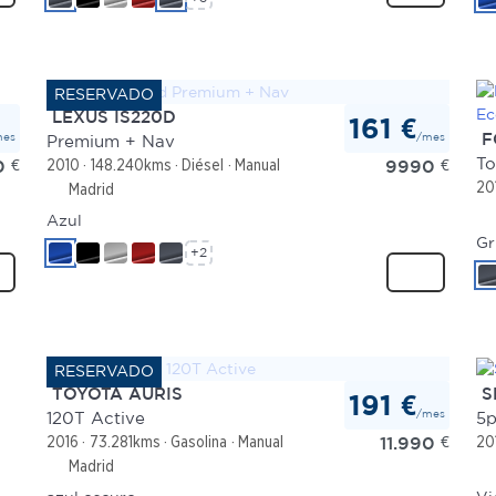
LEXUS IS220D
161 €
mes
/mes
F
Premium + Nav
0
€
9990
€
2010
148.240kms
Diésel
Manual
20
Madrid
Azul
Gr
+2
TOYOTA AURIS
S
191 €
/mes
120T Active
5p
11.990
€
2016
73.281kms
Gasolina
Manual
20
Madrid