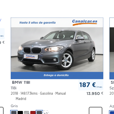
mes
0
€
BMW 118I
S
187 €
/mes
118i
Sp
13.950
€
2018
148.173kms
Gasolina
Manual
20
Madrid
Gris
Az
+3