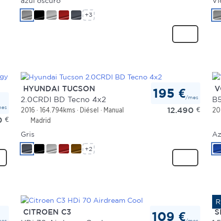
azul oscuro
Vi
+3
HYUNDAI TUCSON
V
195 €
/mes
2.0CRDI BD Tecno 4x2
B5
mes
12.490
€
2016
164.794kms
Diésel
Manual
20
0
€
Madrid
Gris
Az
+2
CITROEN C3
S
109 €
mes
/mes