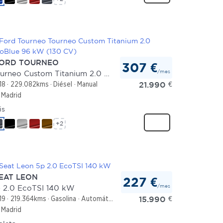
ORD TOURNEO
307 €
/mes
Tourneo Custom Titanium 2.0 EcoBlue 96 kW (130 CV)
21.990
€
18
229.082kms
Diésel
Manual
Madrid
is
+2
EAT LEON
227 €
/mes
 2.0 EcoTSI 140 kW
15.990
€
19
219.364kms
Gasolina
Automático
Madrid