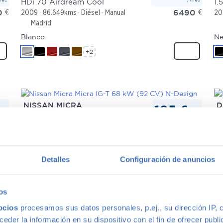
HDi 70 Airdream Cool
0
€
6490
€
2009
86.649kms
Diésel
Manual
20
Madrid
Blanco
Ne
+2
NISSAN MICRA
D
195 €
mes
/mes
Micra IG-T 68 kW (92 CV) N-Design
Sa
0
€
12.490
€
2021
57.271kms
Gasolina
Manual
20
Madrid
Azul
Ne
Detalles
Configuración de anuncios
+2
os
ocios
procesamos sus datos personales, p.ej., su dirección IP, 
der la información en su dispositivo con el fin de ofrecer publi
MINI MINI