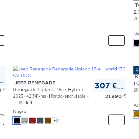
T
20
Ne
K
mes
JEEP RENEGADE
1.
307 €
/mes
Renegade Upland 1.5 e-Hybrid 130 CV DDCT
0
€
20
21.990
€
2023
42.341kms
Híbrido-enchufable
Automático
Madrid
Am
Negro
+2