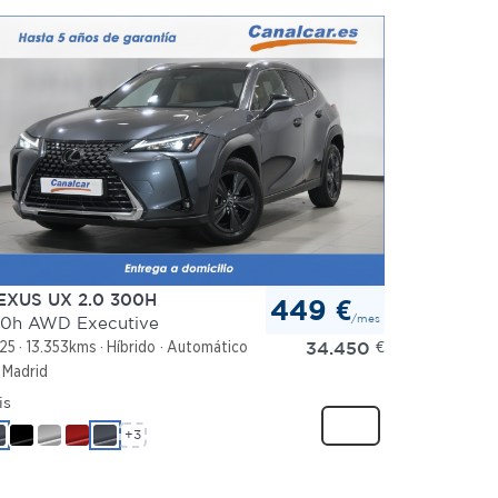
EXUS UX 2.0 300H
449 €
/mes
0h AWD Executive
34.450
€
25
13.353kms
Híbrido
Automático
Madrid
is
+3