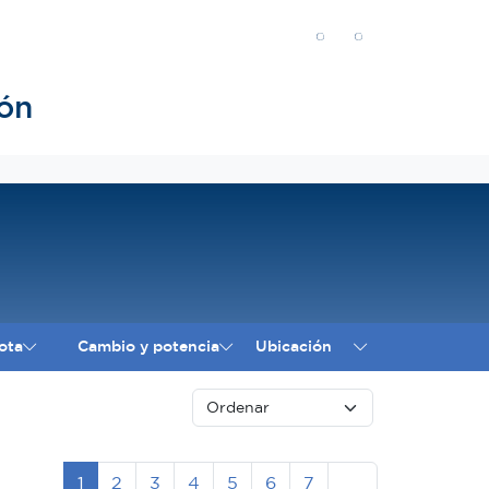
ón
ota
Cambio y potencia
Ubicación
Siguiente
1
2
3
4
5
6
7