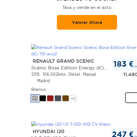
Tasa y vende en el acto
Valorar Ahora
RENAULT GRAND SCENIC
183 €
/
Scénic Bose Edition Energy dCi 110 eco2
11.49
2015
106.002kms
Diésel
Manual
Madrid
Blanco
+2
HYUNDAI I20
247 €
/