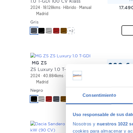
1.0 T-GDi 100 CV Klass
17.49
2024
18.128kms
Híbrido
Manual
Madrid
Gris
+2
MG ZS
220 €
/
ZS Luxury 1.0 T-GDI
15.49
2024
40.884kms
Gasolina
Manual
Madrid
Negro
Consentimiento
+2
Uso responsable de sus dat
Nosotros y
nuestros 1022 s
cookies para almacenar y acce