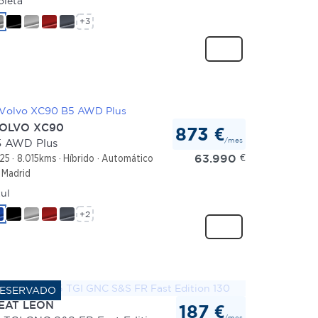
oleta
+3
OLVO XC90
873 €
/mes
 AWD Plus
63.990
€
25
8.015kms
Híbrido
Automático
Madrid
ul
+2
EAT LEON
187 €
/mes