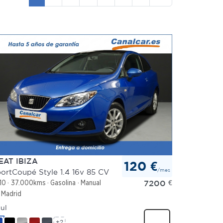
EAT IBIZA
120 €
/mes
ortCoupé Style 1.4 16v 85 CV
7200
€
10
37.000kms
Gasolina
Manual
Madrid
ul
+2