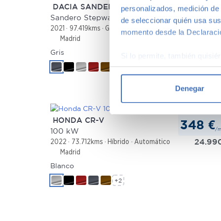
DACIA SANDERO
personalizados, medición de p
165 €
/
Sandero Stepway Essential TCe 67 kW (90 CV)
de seleccionar quién usa sus
10.49
2021
97.419kms
Gasolina
Manual
momento desde la Declaració
Madrid
Gris
Si lo permite, también quisi
+2
Recopilar información
Identificar su disposi
Denegar
Obtenga más información sob
datos
. Puede cambiar o reti
HONDA CR-V
348 €
/
Las cookies de este sitio we
100 kW
24.99
2022
73.712kms
Híbrido
Automático
y analizar el tráfico. Ademá
Madrid
redes sociales, publicidad y
que hayan recopilado a parti
Blanco
+2