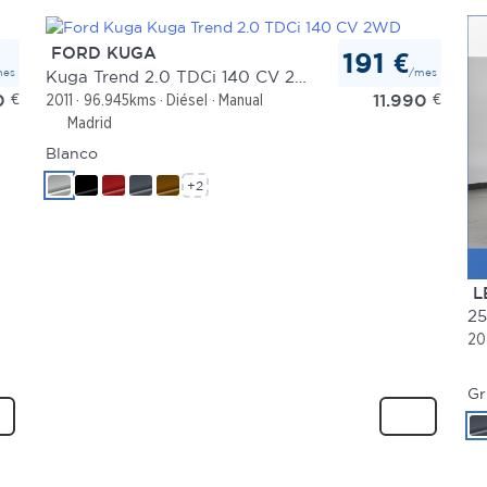
FORD KUGA
191 €
mes
/mes
Kuga Trend 2.0 TDCi 140 CV 2WD
0
€
11.990
€
2011
96.945kms
Diésel
Manual
Madrid
Blanco
+2
L
25
20
Gr