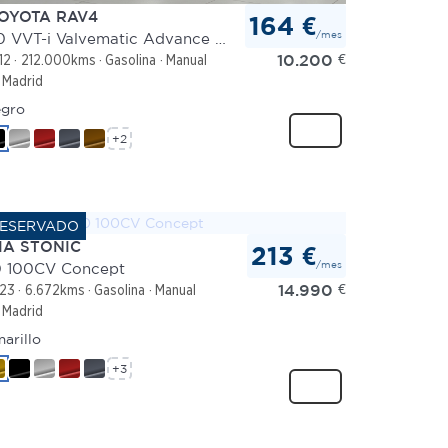
OYOTA RAV4
164 €
/mes
2.0 VVT-i Valvematic Advance 4x2
10.200
€
12
212.000kms
Gasolina
Manual
Madrid
gro
+2
IA STONIC
213 €
/mes
0 100CV Concept
14.990
€
23
6.672kms
Gasolina
Manual
Madrid
arillo
+3