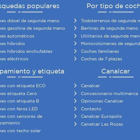
squedas populares
Por tipo de coc
es diésel de segunda mano
Todoterrenos de segunda 
es gasolina de segunda mano
Berlinas de segunda mano
es automáticos
Utilitarios de segunda man
es híbridos
Monovolúmenes de segun
es híbridos enchufables
Coches familiares
es eléctricos
Coches de 7 plazas
pamiento y etiqueta
Canalcar
es con etiqueta ECO
Canalcar
es etiqueta Cero
Concesionario multimarca
es con etiqueta B
Opiniones Canalcar
es con faros LED
Contacto
es con sensores de
Canalcar Europolis
camiento
Canalcar Las Rozas
es con techo solar