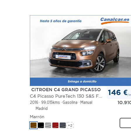
CITROEN C4 GRAND PICASSO
146 €
/
C4 Picasso PureTech 130 S&S Feel
10.91
2016
99.015kms
Gasolina
Manual
Madrid
Marrón
+2