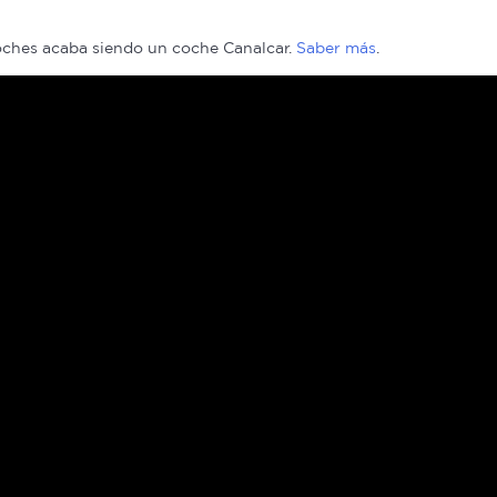
coches acaba siendo un coche Canalcar.
Saber más
.