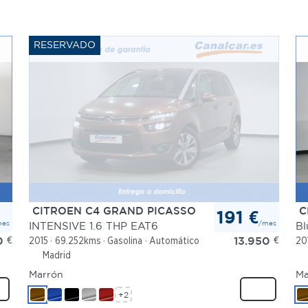
CITROEN C4 GRAND PICASSO
C
191 €
mes
/mes
INTENSIVE 1.6 THP EAT6
Bl
0
€
13.950
€
2015
69.252kms
Gasolina
Automático
20
Madrid
Marrón
Ma
+2