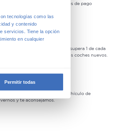
 las acompañaremos de condiciones de pago
con tecnologías como las
cidad y contenido
e servicios. Tiene la opción
imiento en cualquier
oso control de calidad –solo lo supera 1 de cada
 Estrellas muy similar a la de los coches nuevos.
e varios metros
icas (huellas digitales)
Permitir todas
eferencias en la
sección de
e cookies.
arcas y modelos. Encuentra el vehículo de
a vernos y te aconsejamos.
 funciones de redes sociales
con nuestros partners de
ue les haya proporcionado o