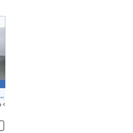
mes
0
€