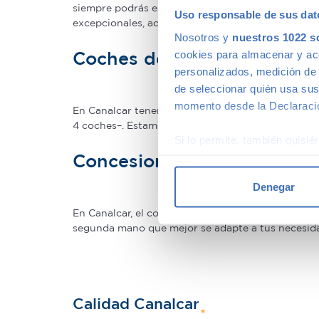
siempre podrás encontrar descuentos de los que 
Uso responsable de sus dat
excepcionales, adaptándonos a tus necesidades.
Nosotros y
nuestros 1022 s
Coches de ocasión con gar
cookies para almacenar y acce
personalizados, medición de p
de seleccionar quién usa sus
momento desde la Declaració
En Canalcar tenemos los coches de segunda mano c
4 coches–. Estamos tan seguros de la calidad de 
Si lo permite, también quisi
Concesionario de ocasión 
Recopilar información
Identificar su disposi
Denegar
Obtenga más información sob
datos
. Puede cambiar o reti
En Canalcar, el concesionario de coches de ocas
segunda mano que mejor se adapte a tus necesidade
Las cookies de este sitio we
y analizar el tráfico. Ademá
redes sociales, publicidad y
que hayan recopilado a parti
Calidad Canalcar