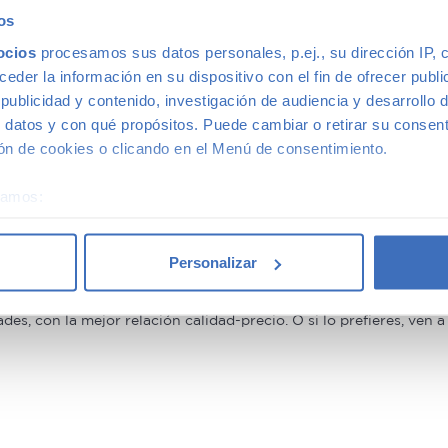
beneficiarte. Ven a vernos y pregúntanos por nuestras ofertas,
os
 Además, aceptamos tu coche a cambio.
ocios
procesamos sus datos personales, p.ej., su dirección IP, 
antía
der la información en su dispositivo con el fin de ofrecer publi
ublicidad y contenido, investigación de audiencia y desarrollo d
 datos y con qué propósitos. Puede cambiar o retirar su consent
n de cookies o clicando en el Menú de consentimiento.
on mayor calidad, ya que nuestros vehículos pasan el más rigur
nuestros coches de segunda mano que le ofrecemos una Garantía 5
éramos:
multimarca
 sobre su ubicación geográfica que puede tener una precisión d
tivo analizándolo activamente para buscar características específ
Personalizar
re cómo se procesan sus datos personales y establezca sus pr
rar su consentimiento en cualquier momento en la Declaración d
ión más grande de Madrid, disponemos de una gran variedad de m
s, con la mejor relación calidad-precio. O si lo prefieres, ven 
b se usan para personalizar el contenido y los anuncios, ofrecer
s, compartimos información sobre el uso que haga del sitio web 
 análisis web, quienes pueden combinarla con otra información q
r del uso que haya hecho de sus servicios.