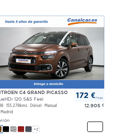
ITROEN C4 GRAND PICASSO
172 €
/mes
ueHDi 120 S&S Feel
12.905
€
18
155.278kms
Diésel
Manual
Madrid
rrón
+2