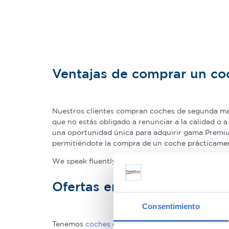
Ventajas de comprar un c
Nuestros clientes compran coches de segunda man
que no estás obligado a renunciar a la calidad o 
una oportunidad única para adquirir gama Premium
permitiéndote la compra de un coche prácticame
We speak fluently english!. Buy
second hand cars 
Ofertas en coches de seg
Consentimiento
Tenemos
coches con descuentos
de hasta 6.000€ 