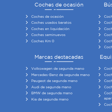
Coches de ocasión
Bú
Coches de ocasión
Coch
Coches usados baratos
Coch
Coches en liquidación
Coch
Coches seminuevos
Coch
Coches Km 0
Coch
Coch
Marcas destacadas
Equi
Volkswagen de segunda mano
Coch
Mercedes-Benz de segunda mano
Coch
Peugeot de segunda mano
Coch
Audi de segunda mano
Coch
BMW de segunda mano
Coch
apar
Kia de segunda mano
Coch