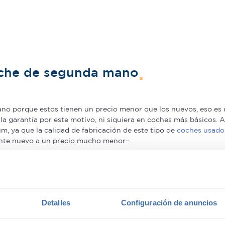
oche de segunda mano
o porque estos tienen un precio menor que los nuevos, eso es u
a la garantía por este motivo, ni siquiera en coches más básicos
, ya que la calidad de fabricación de este tipo de
coches usado
nte nuevo a un precio mucho menor–.
in Madrid
with confidence.
unda mano
Detalles
Configuración de anuncios
en gama Premium y 1.000€ en gama media. Todos nuestros coche