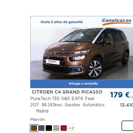
CITROEN C4 GRAND PICASSO
179 €
/
PureTech 130 S&S EAT6 Feel
13.41
2017
88.243kms
Gasolina
Automático
Madrid
Marrón
+3