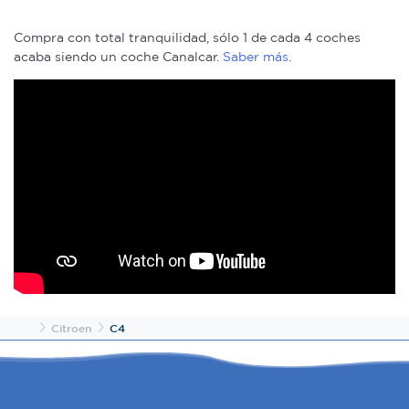
el contenido y los anuncios, ofrecer funciones de redes
sociales y analizar el tráfico. Además, compartimos
Compra con total tranquilidad, sólo 1 de cada 4 coches
información sobre el uso que haga del sitio web con
acaba siendo un coche Canalcar.
Saber más
.
nuestros partners de redes sociales, publicidad y análisis
web, quienes pueden combinarla con otra información
que les haya proporcionado o que hayan recopilado a
partir del uso que haya hecho de sus servicios.
Inicio
Citroen
C4