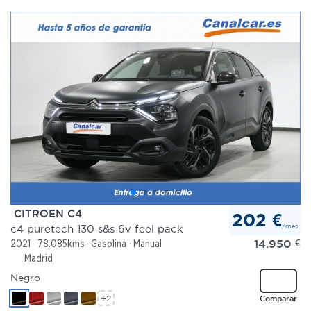
CITROEN C4
202 €
/mes
c4 puretech 130 s&s 6v feel pack
14.950
€
2021
78.085kms
Gasolina
Manual
Madrid
Negro
+2
Comparar