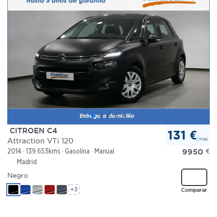
CITROEN C4
131 €
/mes
Attraction VTi 120
9950
€
2014
139.653kms
Gasolina
Manual
Madrid
Negro
+3
Comparar