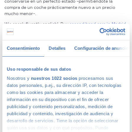
conservarse en un perfecto estado –permitiéndote la
compra de un coche prácticamente nuevo a un precio
mucho menor–.
We speak fluently english!. Buy
second hand cars in Madrid
with confidence.
Ofertas en coches de segunda mano
Consentimiento
Detalles
Configuración de anuncios
Tenemos
coches con descuentos
de hasta 6.000€ en gama
Uso responsable de sus datos
Premium y 1.000€ en gama media. Todos nuestros coches
de segunda mano tienen precios fijos, pero siempre podrás
Nosotros y
nuestros 1022 socios
procesamos sus
encontrar descuentos de los que beneficiarte. Ven a vernos
datos personales, p.ej., su dirección IP, con tecnologías
y pregúntanos por nuestras ofertas, las acompañaremos de
como las cookies para almacenar y acceder la
condiciones de pago excepcionales, adaptándonos a tus
información en su dispositivo con el fin de ofrecer
necesidades. Además, aceptamos tu coche a cambio.
publicidad y contenido personalizados, medición de
Coches de ocasión con garantía
publicidad y contenido, investigación de audiencia y
desarrollo de servicios. Tiene la opción de seleccionar
quién usa sus datos y con qué propósitos. Puede