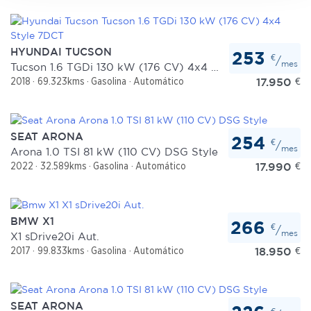
sección de datos
. Puede cambiar o retirar su
consentimiento en cualquier momento en la Declaración
de cookies.
HYUNDAI TUCSON
253
€
/
mes
Tucson 1.6 TGDi 130 kW (176 CV) 4x4 Style 7DCT
Las cookies de este sitio web se usan para personalizar
17.950
€
2018
69.323kms
Gasolina
Automático
el contenido y los anuncios, ofrecer funciones de redes
sociales y analizar el tráfico. Además, compartimos
información sobre el uso que haga del sitio web con
SEAT ARONA
254
nuestros partners de redes sociales, publicidad y análisis
€
/
mes
Arona 1.0 TSI 81 kW (110 CV) DSG Style
web, quienes pueden combinarla con otra información
17.990
€
2022
32.589kms
Gasolina
Automático
que les haya proporcionado o que hayan recopilado a
partir del uso que haya hecho de sus servicios.
BMW X1
266
€
/
mes
X1 sDrive20i Aut.
18.950
€
2017
99.833kms
Gasolina
Automático
SEAT ARONA