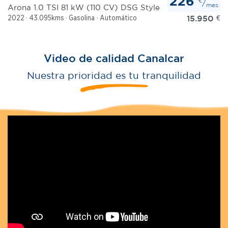
226
€
/
mes
Arona 1.0 TSI 81 kW (110 CV) DSG Style
15.950
€
2022
43.095kms
Gasolina
Automático
Video de calidad Canalcar
Nuestra prioridad es tu tranquilidad