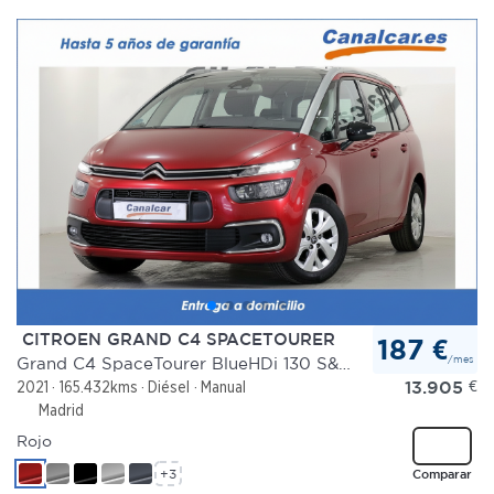
CITROEN GRAND C4 SPACETOURER
187 €
/mes
Grand C4 SpaceTourer BlueHDi 130 S&S Feel
13.905
€
2021
165.432kms
Diésel
Manual
Madrid
Rojo
+3
Comparar