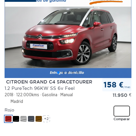
CITROEN GRAND C4 SPACETOURER
158 €
/mes
1.2 PureTech 96KW SS 6v Feel
11.950
€
2018
122.000kms
Gasolina
Manual
Madrid
Rojo
+2
Comparar