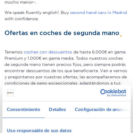
mucho menor–.
We speak fluently english!. Buy
second hand cars in Madrid
with confidence.
Ofertas en coches de segunda mano
Tenemos
coches con descuentos
de hasta 6.000€ en gama
Premium y 1.000€ en gama media. Todos nuestros coches
de segunda mano tienen precios fijos, pero siempre podrás
encontrar descuentos de los que beneficiarte. Ven a vernos
y pregúntanos por nuestras ofertas, las acompañaremos de
condiciones de pago excepcionales, adaptándonos a tus
necesidades. Además, aceptamos tu coche a cambio.
Coches de ocasión con garantía
Consentimiento
Detalles
Configuración de anuncios
En Canalcar tenemos los coches de segunda mano con
mayor calidad, ya que nuestros vehículos pasan el más
Uso responsable de sus datos