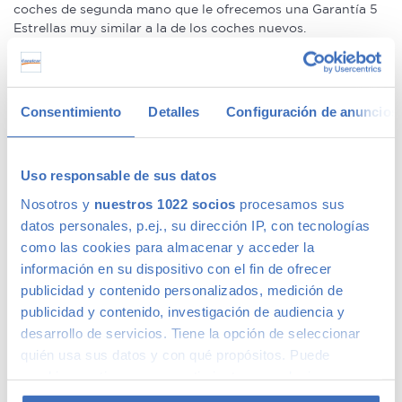
coches de segunda mano que le ofrecemos una Garantía 5
Estrellas muy similar a la de los coches nuevos.
Concesionario de ocasión multimarca
Consentimiento
Detalles
Configuración de anuncios
En Canalcar, el concesionario de coches de ocasión más
grande de Madrid, disponemos de una gran variedad de
marcas y modelos. Encuentra el vehículo de segunda mano
Uso responsable de sus datos
que mejor se adapte a tus necesidades, con la mejor
Nosotros y
nuestros 1022 socios
procesamos sus
relación calidad-precio. O si lo prefieres, ven a vernos y te
aconsejamos.
datos personales, p.ej., su dirección IP, con tecnologías
como las cookies para almacenar y acceder la
información en su dispositivo con el fin de ofrecer
publicidad y contenido personalizados, medición de
publicidad y contenido, investigación de audiencia y
Calidad Canalcar
desarrollo de servicios. Tiene la opción de seleccionar
quién usa sus datos y con qué propósitos. Puede
Compra con total tranquilidad, sólo 1 de cada 4 coches
cambiar o retirar su consentimiento en cualquier
acaba siendo un coche Canalcar.
Saber más
.
momento desde la Declaración de cookies o clicando en