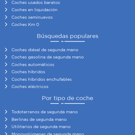
Coches usados baratos
información sobre el uso que haga del sitio web con
Coches en liquidación
nuestros partners de redes sociales, publicidad y análisis
Coches seminuevos
web, quienes pueden combinarla con otra información
Coches Km 0
que les haya proporcionado o que hayan recopilado a
partir del uso que haya hecho de sus servicios.
Búsquedas populares
Coches diésel de segunda mano
Coches gasolina de segunda mano
Coches automáticos
Coches híbridos
Coches híbridos enchufables
Coches eléctricos
Por tipo de coche
Todoterrenos de segunda mano
Berlinas de segunda mano
Utilitarios de segunda mano
Monovolúmenes de segunda mano