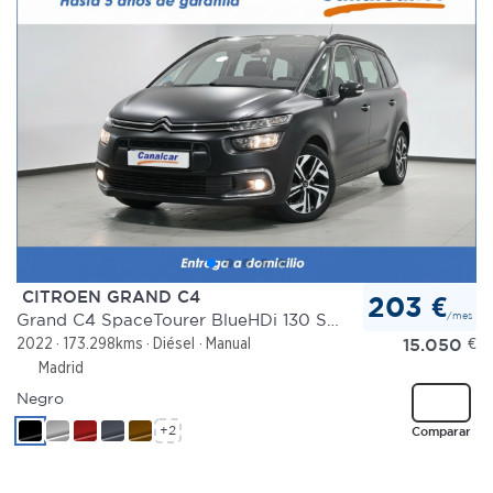
CITROEN GRAND C4
203 €
/mes
Grand C4 SpaceTourer BlueHDi 130 S&S Feel
15.050
€
2022
173.298kms
Diésel
Manual
Madrid
Negro
+2
Comparar