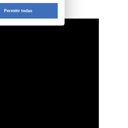
icas (huellas digitales)
Permitir todas
eferencias en la
sección de
e cookies.
 funciones de redes sociales
con nuestros partners de
ue les haya proporcionado o