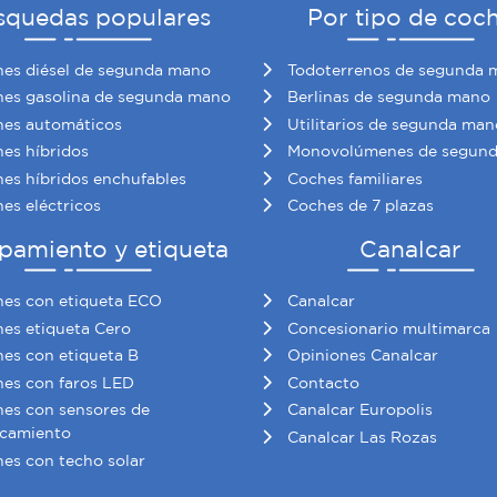
squedas populares
Por tipo de coc
es diésel de segunda mano
Todoterrenos de segunda 
es gasolina de segunda mano
Berlinas de segunda mano
es automáticos
Utilitarios de segunda man
es híbridos
Monovolúmenes de segun
es híbridos enchufables
Coches familiares
es eléctricos
Coches de 7 plazas
pamiento y etiqueta
Canalcar
es con etiqueta ECO
Canalcar
es etiqueta Cero
Concesionario multimarca
es con etiqueta B
Opiniones Canalcar
es con faros LED
Contacto
es con sensores de
Canalcar Europolis
camiento
Canalcar Las Rozas
es con techo solar