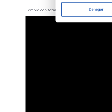
Identificar su disposi
Denegar
Compra con total tranquilidad, sólo 1 de cada 4 
Obtenga más información sob
datos
. Puede cambiar o reti
Las cookies de este sitio we
y analizar el tráfico. Ademá
redes sociales, publicidad y
que hayan recopilado a parti