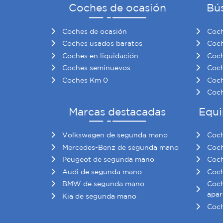
Coches de ocasión
Bú
Coches de ocasión
Coch
Coches usados baratos
Coch
Coches en liquidación
Coch
Coches seminuevos
Coch
Coches Km 0
Coch
Coch
Marcas destacadas
Equi
Volkswagen de segunda mano
Coch
Mercedes-Benz de segunda mano
Coch
Peugeot de segunda mano
Coch
Audi de segunda mano
Coch
BMW de segunda mano
Coch
apar
Kia de segunda mano
Coch