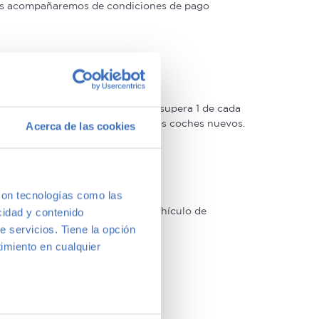
 las acompañaremos de condiciones de pago
oso control de calidad –solo lo supera 1 de cada
 Estrellas muy similar a la de los coches nuevos.
Acerca de las cookies
con tecnologías como las
arcas y modelos. Encuentra el vehículo de
cidad y contenido
a vernos y te aconsejamos.
e servicios. Tiene la opción
imiento en cualquier
e varios metros