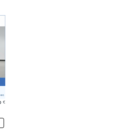
mes
0
€