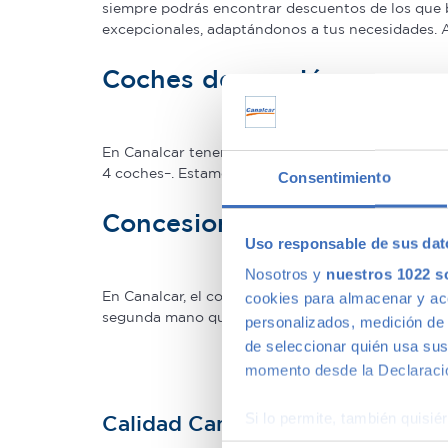
siempre podrás encontrar descuentos de los que 
excepcionales, adaptándonos a tus necesidades.
Coches de ocasión con gar
En Canalcar tenemos los coches de segunda mano c
4 coches–. Estamos tan seguros de la calidad de 
Consentimiento
Concesionario de ocasión 
Uso responsable de sus dat
Nosotros y
nuestros 1022 s
En Canalcar, el concesionario de coches de ocas
cookies para almacenar y acce
segunda mano que mejor se adapte a tus necesidade
personalizados, medición de p
de seleccionar quién usa sus
momento desde la Declaració
Si lo permite, también quisi
Calidad Canalcar
Recopilar información