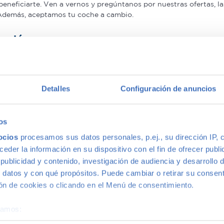
beneficiarte. Ven a vernos y pregúntanos por nuestras ofertas,
 Además, aceptamos tu coche a cambio.
antía
on mayor calidad, ya que nuestros vehículos pasan el más rigur
nuestros coches de segunda mano que le ofrecemos una Garantía 5
Detalles
Configuración de anuncios
multimarca
os
ocios
procesamos sus datos personales, p.ej., su dirección IP, 
ión más grande de Madrid, disponemos de una gran variedad de m
der la información en su dispositivo con el fin de ofrecer publi
s, con la mejor relación calidad-precio. O si lo prefieres, ven 
ublicidad y contenido, investigación de audiencia y desarrollo d
 datos y con qué propósitos. Puede cambiar o retirar su consent
n de cookies o clicando en el Menú de consentimiento.
éramos:
 sobre su ubicación geográfica que puede tener una precisión d