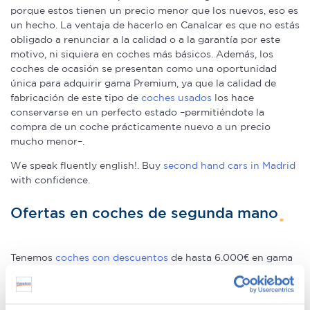
porque estos tienen un precio menor que los nuevos, eso es
un hecho. La ventaja de hacerlo en Canalcar es que no estás
obligado a renunciar a la calidad o a la garantía por este
motivo, ni siquiera en coches más básicos. Además, los
coches de ocasión se presentan como una oportunidad
única para adquirir gama Premium, ya que la calidad de
fabricación de este tipo de
coches usados
los hace
conservarse en un perfecto estado –permitiéndote la
compra de un coche prácticamente nuevo a un precio
mucho menor–.
We speak fluently english!. Buy
second hand cars in Madrid
with confidence.
Ofertas en coches de segunda mano
Tenemos
coches con descuentos
de hasta 6.000€ en gama
Premium y 1.000€ en gama media. Todos nuestros coches
de segunda mano tienen precios fijos, pero siempre podrás
encontrar descuentos de los que beneficiarte. Ven a vernos