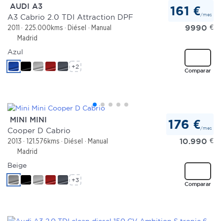
AUDI A3
161 €
/mes
A3 Cabrio 2.0 TDI Attraction DPF
9990
€
2011
225.000kms
Diésel
Manual
Madrid
Azul
+2
Comparar
MINI MINI
176 €
/mes
Cooper D Cabrio
10.990
€
2013
121.576kms
Diésel
Manual
Madrid
Beige
+3
Comparar