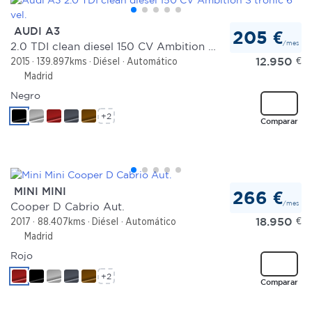
AUDI A3
205 €
/mes
2.0 TDI clean diesel 150 CV Ambition S tronic 6 vel.
12.950
€
2015
139.897kms
Diésel
Automático
Madrid
Negro
+2
Comparar
MINI MINI
266 €
/mes
Cooper D Cabrio Aut.
18.950
€
2017
88.407kms
Diésel
Automático
Madrid
Rojo
+2
Comparar